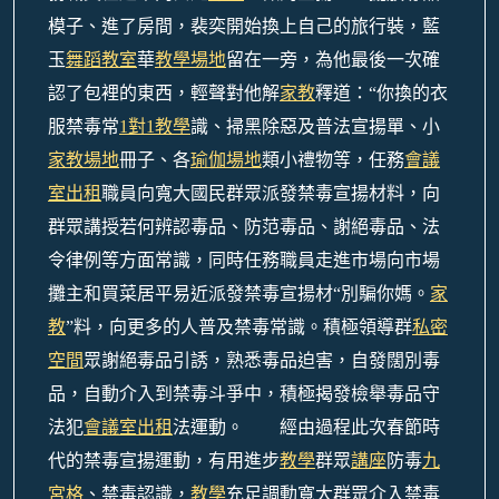
模子、進了房間，裴奕開始換上自己的旅行裝，藍
玉
舞蹈教室
華
教學場地
留在一旁，為他最後一次確
認了包裡的東西，輕聲對他解
家教
釋道：“你換的衣
服禁毒常
1對1教學
識、掃黑除惡及普法宣揚單、小
家教場地
冊子、各
瑜伽場地
類小禮物等，任務
會議
室出租
職員向寬大國民群眾派發禁毒宣揚材料，向
群眾講授若何辨認毒品、防范毒品、謝絕毒品、法
令律例等方面常識，同時任務職員走進市場向市場
攤主和買菜居平易近派發禁毒宣揚材“別騙你媽。
家
教
”料，向更多的人普及禁毒常識。積極領導群
私密
空間
眾謝絕毒品引誘，熟悉毒品迫害，自發闊別毒
品，自動介入到禁毒斗爭中，積極揭發檢舉毒品守
法犯
會議室出租
法運動。
經由過程此次春節時
代的禁毒宣揚運動，有用進步
教學
群眾
講座
防毒
九
宮格
、禁毒認識，
教學
充足調動寬大群眾介入禁毒