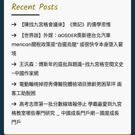
Recent Posts
【陳找九宮格會議來】《樂記》的儒學思惟
【世界說】外媒：aOSDER奧斯德台北汽車
merican關稅政策是“自擺烏龍” 或很快令本身墮入窘
境
王汎森：傅斯年的眉批與題識–找九宮格空間文史
–中國作家網
電動輪椅掉控秀傳醫院體檢項目樂齡男困草坪 兩
客工助脫困
高考志愿第一批分數線填報停止 學霸最愛到九宮
格教室哪些專門研究 _ 中國成長門戶網－國度成長
門戶