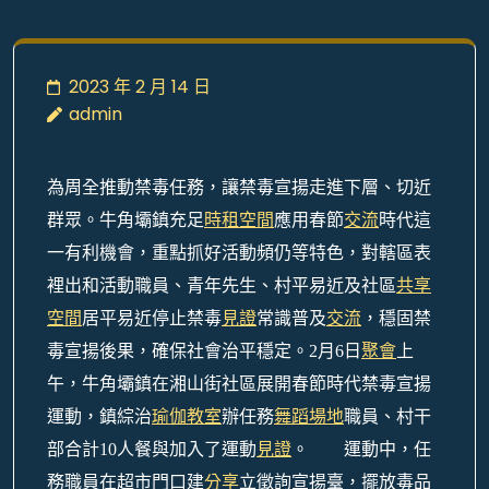
2023 年 2 月 14 日
admin
為周全推動禁毒任務，讓禁毒宣揚走進下層、切近
群眾。
牛角壩鎮
充足
時租空間
應用春節
交流
時代這
一有利機會，重點抓好活動頻仍等特色，對轄區表
裡出和活動職員、青年先生、
村
平易近及社區
共享
空間
居平易近停止禁毒
見證
常識普及
交流
，穩固禁
毒宣揚後果，確保社會治平穩定。
2月
6
日
聚會
上
午，
牛角壩鎮
在
湘山街
社區展開春節時代禁毒宣揚
運動
，
鎮綜治
瑜伽教室
辦任務
舞蹈場地
職員、
村
干
部合計
10
人餐與加入了運動
見證
。
運動中，任
務職員在超市門口建
分享
立徵詢宣揚臺，擺放毒品