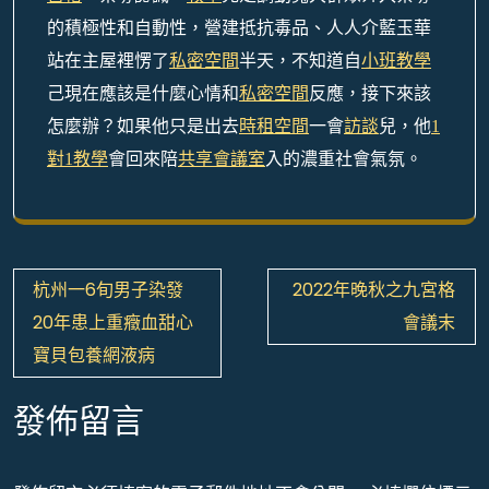
的積極性和自動性，營建抵抗毒品、人人介藍玉華
站在主屋裡愣了
私密空間
半天，不知道自
小班教學
己現在應該是什麼心情和
私密空間
反應，接下來該
怎麼辦？如果他只是出去
時租空間
一會
訪談
兒，他
1
對1教學
會回來陪
共享會議室
入的濃重社會氣氛。
文
杭州一6旬男子染發
2022年晚秋之九宮格
章
20年患上重癥血甜心
會議末
導
寶貝包養網液病
覽
發佈留言