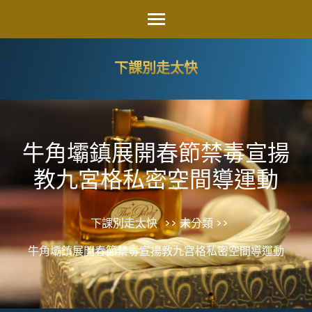
Skip
to
content
下課別走太快
(Press
Enter)
牛角壩鎮展開春節禁毒宣揚
教九宮格私密空間導運動
下課別走太快
>> 未分類 >>
牛角壩鎮展開春節禁毒宣揚教九宮格私密空間導運動