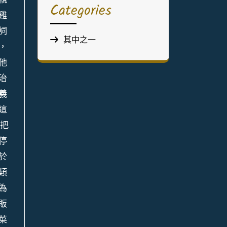
Categories
雞
詞
其中之一
，
他
治
義
這
要把
停
於
類
為
販
菜