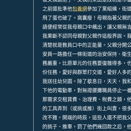
之前還批準他
包養網
參加了黨組織，街
飛了蛋也破了。窩囊廢！母親指著父親
語便經常從我母親口中飆出，讓父親無
我果斷不認同母親對父親作這般界說。
清楚就是教員口中的正能量。父親分開
安員一路擔任一條街道的治安保持、衛
務嚴重。比原單元的任務要復雜得多，
份任務，愛好與群眾打交道，愛好人多的
我送往幼兒園。除了歇息日，天天，我
下他的電動車，對無證擺攤職員停止一
那需求交租賃費、治理費、稅費之類，
的工具弄到（或挑或推）街上叫賣，很
改不雅。開端的時辰，這些人還不把我
的挑子、推車，罰了他們幾回款之后，