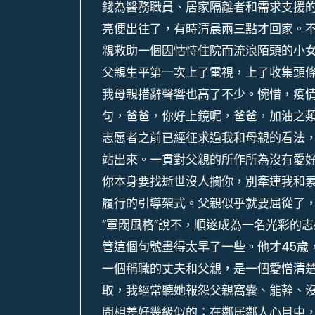
錢為醫務職員、居家隔離者和需求支援
亮便出往了，有時清晨兩三點才回家。
親救助一個因怙恃住院而流浪陌頭的小
父親生平第一次上了電視，上了收集頭
我母親措辭聲響也高了不少。惋惜，疫
句，爸爸，你好上鏡呢，爸爸，加油之類
志愿者之前已經征求過我和母親的看法
站出來。一貫對父親的所作所為沒有愛
你本身要找逝世沒人攔你，別牽連我和
履行的引導架式。父親似乎就要屈從了
“軍閥風格”說不，順遂成為一名光彩的
管這個句號畫得太早了一些。他才45歲
一個稱職的丈夫和父親，是一個愛憎清
取，我經常聽她報怨父親窩囊、能幹、
間相差好幾級似的；在鄰居鄰人心目中