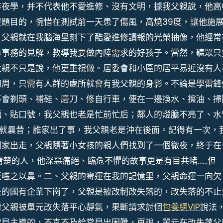
年夜學，并不代表他不愛進修、沒有文明，據我父親說，他高
題目的，惋惜在測試前一天患了傷風，高燒39度，讓他施
，父親就在我腦海里刻下了酷愛進修讀報的光榮抽像，他經常
重事務的見解，教導我要做內陸需求的好孩子。當然，聽眾只
父親不只是說，他更重視做。居委會和小區的居平易近沒有人
四周，只需有人群的處所就會有我父親的身影。不論是學雷鋒
不會剃頭、補鞋、磨刀、修自行車，便在一邊換水、擦油、掃
幅、貼口號，我父親也老是忙前忙后；鄰人的燈膽不亮了、水
馬就曩昔；誰家出了事，我父親老是沖在後面。記得有一次，
別家出走，父親隨著小女孩的親人們找到了一個徹夜，終于在
清楚的人，他深惡痛絕、臨危不懼的故事更是有目共睹……但
至嗤之以鼻。二、父親的霉運在我的記憶里，父親命運一向欠
豪的國有企業下崗了，父親是被改制改失落的，改失落的不止
對父親被單元改失落平心靜氣，果斷請求討個
包養網VIP
說法
當局主導的，不克不及給當局出困難，再說，單元在改失落父