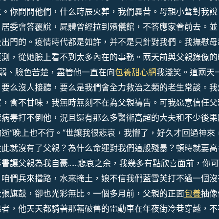
世。你問問他們，什么時辰火葬，我們曩昔。母親小聲對我說
。居委會答覆說，屍體曾經拉到殯儀館，不答應家眷前去。並
及出門的。疫情時代都是如許，并不是只針對我們。我撫慰母
莫測，從她臉上看不到太多內在的事務。兩天前與父親錄像的
弱、臉色苦楚，盡管他一直在向
包養甜心網
我淺笑。這兩天
，要么沒人接聽，要么是我們會全力救治之類的老生常談。我
定，食不甘味，我無時無刻不在為父親禱告。可我愿意信任父
冠病毒打不倒他，況且還有那么多醫術高超的大夫和不少後果
逝“晚上也不行。”世讓我很悲哀，我懵了，好久才回過神來
從此就沒有了父親？為什么命運對我們這般殘暴？頓時就要高
書讓父親為我自豪……悲哀之余，我幾多有點欣喜面前，你
，咱們兵來擋路，水來掩土，娘不信我們藍雪芙打不過一個沒
大張旗鼓，卻也光彩無比。一個多月前，父親的正面
包養
抽像
愿者，他天天都騎著那輛破舊的電動車在年夜街冷巷穿越，不