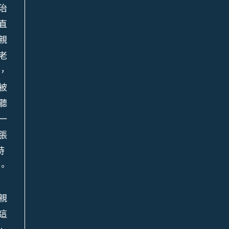
治
直
親
老
，
被
聽
一
張
時
。
親
這