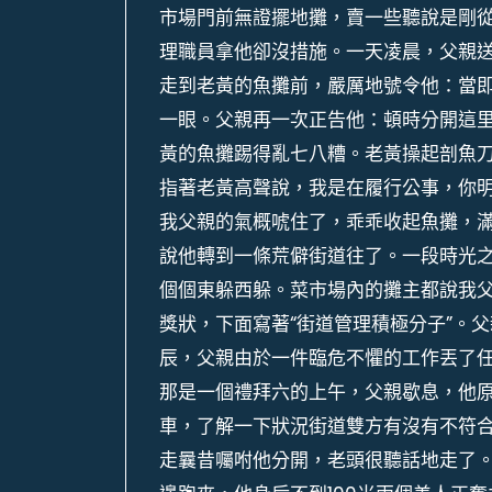
市場門前無證擺地攤，賣一些聽說是剛
理職員拿他卻沒措施。一天凌晨，父親
走到老黃的魚攤前，嚴厲地號令他：當
一眼。父親再一次正告他：頓時分開這
黃的魚攤踢得亂七八糟。老黃操起剖魚
指著老黃高聲說，我是在履行公事，你
我父親的氣概唬住了，乖乖收起魚攤，
說他轉到一條荒僻街道往了。一段時光
個個東躲西躲。菜市場內的攤主都說我
獎狀，下面寫著“街道管理積極分子”。
辰，父親由於一件臨危不懼的工作丟了
那是一個禮拜六的上午，父親歇息，他
車，了解一下狀況街道雙方有沒有不符
走曩昔囑咐他分開，老頭很聽話地走了