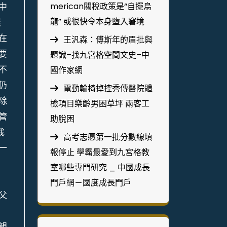
中
merican關稅政策是“自擺烏
龍” 或很快令本身墮入窘境
展
在
王汎森：傅斯年的眉批與
要
題識–找九宮格空間文史–中
不
國作家網
仍
電動輪椅掉控秀傳醫院體
除
檢項目樂齡男困草坪 兩客工
管
助脫困
我
高考志愿第一批分數線填
一
報停止 學霸最愛到九宮格教
室哪些專門研究 _ 中國成長
門戶網－國度成長門戶
父
，
親