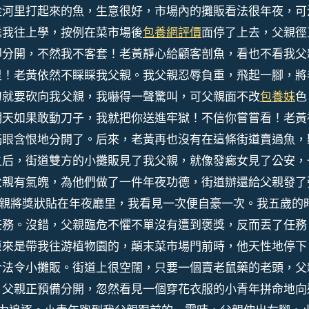
從河里打起來的魚，生意很好，市場內的攤販看法很年夜，可
送我往上學，按例在菜市場後
包養網評價
面停了上去，父親徑
即分開，不然我不客套！老黃靜心給顧客剖魚，看也不看我父
里！老黃依然不睬睬我父親。我父親忍辱負重，飛起一腳，將
刀就要砍向我父親，我嚇得一聲驚叫，可父親面不改
包養妹
色
明天如果敢動刀子，我就把你送進牢獄！不信你嘗嘗看！老黃
滿眼含恨地分開了。后來，老黃再也沒有在這條街道賣過魚，
之后，街道雙方的小攤販見了我父親，就像發㾿女見了公安，
父親有氣魄，為他們做了一件年夜功德，街道辦還給父親發了
父親將獎狀貼在年夜廳里，我看見一次便自豪一次。我五歲的
任務。沒錯，父親臨危不懼不單沒有遭到褒獎，反而丟了任務
原來是帶我往游植物園的，顛末菜市場門前時，他天性地停下
合法令小攤販。街道上很空闊，只要一個賣老鼠藥的老頭，父
。父親正預備分開，忽然看見一個穿花衣服的小青年拼命地向