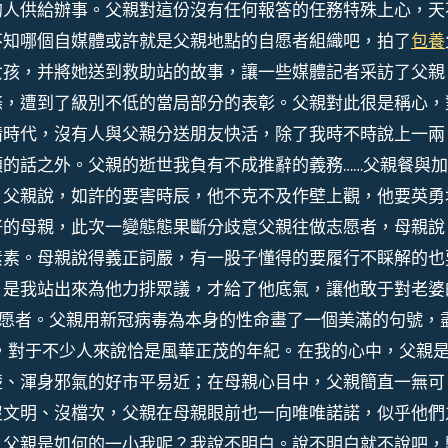
的人供給辦事。父親對這份沒有任何報答的任務特殊上心，天
不知哪個自媒體或許就是父親地點的自愿者組織吧，拍了
包養
女孩，并將她送到救助站的故事，讓一些媒體記者采訪了父親
條，遭到了級別不低的當局部分的表彰。父親對此很是稱心，
情時代，沒有人與父親分送朋友快活，除了我時不時說上一兩
的話之外。父親的逝世我負有不成推辭的義務……父親餐與
，父親說，如許的要害時辰，他不克不及作壁上觀，他要英勇
好的母親，此次一變態態果斷分歧意父親往做志愿者，母親說
素素。母親說得義正詞嚴，有一股子懂得的要履行不睬解的也
，是我站出來為他力排眾議，才給了他底氣，讓他敢于對老婆
志愿者。父親用新冠病毒為本身的性命畫了一個美滿的句號，
，對于不少人來說恰是風華正茂的年紀。在我的心中，父親
楚、渾身邪氣的好市平易近；在母親心目中，父親簡直一無可
沒文明、沒檔次，父親在母親眼前也一向唯唯諾諾，似乎他們
，父親是如何的一小我呢？我說不明白。說不明白就不說吧，