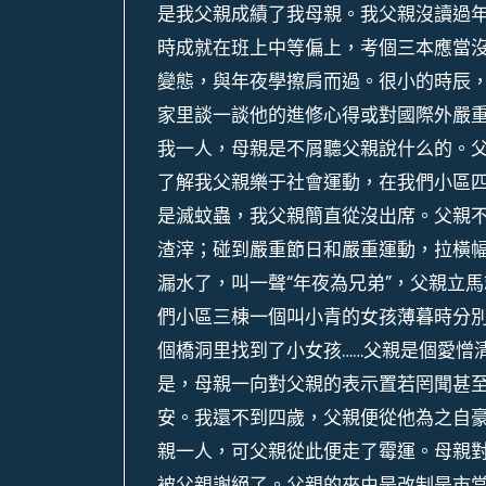
是我父親成績了我母親。我父親沒讀過
時成就在班上中等偏上，考個三本應當沒
變態，與年夜學擦肩而過。很小的時辰
家里談一談他的進修心得或對國際外嚴
我一人，母親是不屑聽父親說什么的。
了解我父親樂于社會運動，在我們小區
是滅蚊蟲，我父親簡直從沒出席。父親
渣滓；碰到嚴重節日和嚴重運動，拉橫
漏水了，叫一聲“年夜為兄弟”，父親立
們小區三棟一個叫小青的女孩薄暮時分
個橋洞里找到了小女孩……父親是個愛憎
是，母親一向對父親的表示置若罔聞甚
安。我還不到四歲，父親便從他為之自
親一人，可父親從此便走了霉運。母親
被父親謝絕了。父親的來由是改制是市