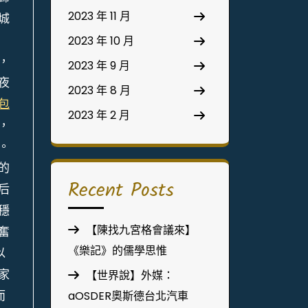
2023 年 11 月
城
2023 年 10 月
，
2023 年 9 月
夜
2023 年 8 月
包
2023 年 2 月
，
。
的
Recent Posts
后
穩
【陳找九宮格會議來】
奮
《樂記》的儒學思惟
以
家
【世界說】外媒：
而
aOSDER奧斯德台北汽車