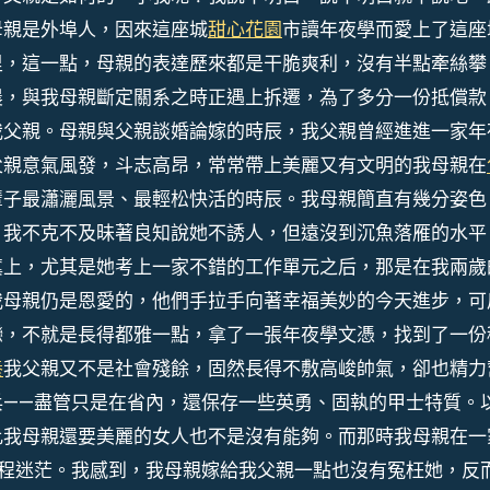
母親是外埠人，因來這座城
甜心花園
市讀年夜學而愛上了這座
里，這一點，母親的表達歷來都是干脆爽利，沒有半點牽絲攀
農，與我母親斷定關系之時正遇上拆遷，為了多分一份抵償款
我父親。母親與父親談婚論嫁的時辰，我父親曾經進進一家年
父親意氣風發，斗志高昂，常常帶上美麗又有文明的我母親在
輩子最瀟灑風景、最輕松快活的時辰。我母親簡直有幾分姿色
，我不克不及昧著良知說她不誘人，但遠沒到沉魚落雁的水平
糞上，尤其是她考上一家不錯的工作單元之后，那是在我兩歲
我母親仍是恩愛的，他們手拉手向著幸福美妙的今天進步，可
戀，不就是長得都雅一點，拿了一張年夜學文憑，找到了一份
養
我父親又不是社會殘餘，固然長得不敷高峻帥氣，卻也精力
兵——盡管只是在省內，還保存一些英勇、固執的甲士特質。
比我母親還要美麗的女人也不是沒有能夠。而那時我母親在一
前程迷茫。我感到，我母親嫁給我父親一點也沒有冤枉她，反