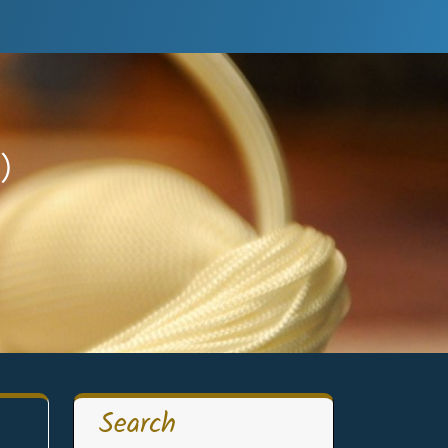
）
）
Search