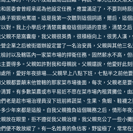
道和居委會曾經承諾為他設定任務，應當滿足了，不要到時辰
的鼻子狠狠地罵道。這是我第一次聽到這個詞語，爾后，這個
言以對。我上小學后才清楚窩囊廢這個詞語的意思，清楚之后
我父親不是窩囊廢，我父親很英勇，很積極向上，很男人漢，
公營企業之后被街道辦設定當了一名治安員，父親與其他三名
生檢討以及轄區內一家菜市場的捍衛任務。固然薪水不高，但
也主要得多。父親如許對我和母親說。父親還說，他愛好此刻
處所，愛好年夜排場……父親早上八點下班，七點半之前他
和父親都要顛末他管轄的那家菜市場後面，每次，父親老是要
番清算。有多數菜農或市平易近不愿在菜市場內租賃攤位，由
他們老是趁市場治理員沒下班前將蔬菜、生果、魚蝦、鞋襪之
多多少年來都是這般。自我父親擔負這個職務之后，情形年夜
父親放在眼里，拒不遵從我父親治理，我父親充公了一些小攤
他們便不敢放縱了。有一名姓黃的魚估客，野蠻極了，常常在