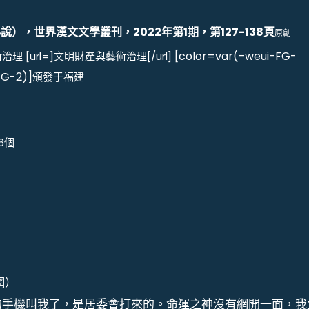
），世界漢文文學叢刊，2022年第1期，第127-138頁
原創
[color=var(–weui-FG-
術治理
[url=]文明財產與藝術治理[/url]
FG-2)]
頒發于福建
16個
網）
的手機叫我了，是居委會打來的。命運之神沒有網開一面，我