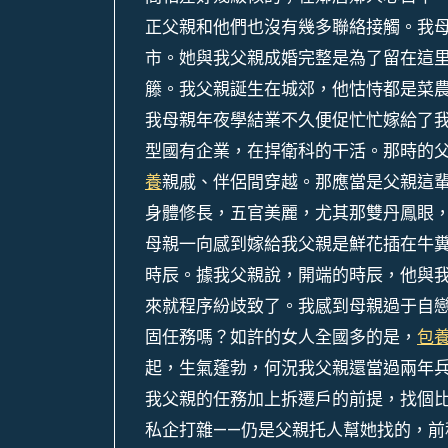
正父親和他們也沒有幾多聯絡接觸。我
市。她與我父親成婚完整是為了留在這
籐。我父親誕生在城郊，他怙恃都是菜
我母親年夜學結業不久便促忙忙嫁給了
型國有企業，在捍衛科的干活。那時的
養
親戚、伴侶間穿越。那應當是父親這
身體修長，五官美麗，尤其那雙丹鳳眼
母親一向感到嫁給我父親是鮮花插在牛
時辰。據我父親說，開端的時辰，他與
來就程序紛歧致了。我感到母親過于自
固任務嗎？如許的女人全國多的是，
包
起，生氣蓬勃，何況我父親還當過兩年
我父親的任務加上拆遷戶的前提，找個
私企打雜——仍是父親托人幫她找的，