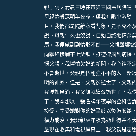
親于明天清晨三時在市第三國民病院往
母親這般深明年夜義，讓我有點小激動
且，我們都是隔離察看對象，是不克不
說。母親什么也沒說，自始自終地精深
辰，我便感到到情形不妙——父親聲響微
向聯絡接觸不上父親，打德律風到病院
惱父親，我懼怕欠好的新聞，我心神不
不會逝世，父親是個剛強不平的人，新
明的神藥。但是，父親卻逝世了。父親的
我淚如泉涌。我父親就這么逝世了？我
了，我本想以一張名牌年夜學的登科告訴
接受，享受她對你的好至於以後怎麼辦
權力或沒，我父親林年夜為逝世得并不
呈現在收集和電視屏幕上。我父親是志