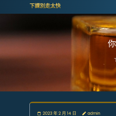
Skip
下課別走太快
to
content
(Press
Enter)
你
2023 年 2 月 14 日
admin