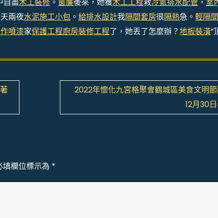
中自盡
木工裝修
。
窗簾
後來，她獲
木工工程
救
冷氣排水配管
，
室
兩天兩夜
水泥施工
小包
。
給排水設計
我
隔間套房
很
隔熱
急。
輕隔
木作噴漆
家
保護工程
廚房裝修工程
了，她丟了怎麼辦？
地板裝潢
”
豐著
2022年懷化九宮格聚會鶴城區美食文明
12月30
必填欄位標示為
*