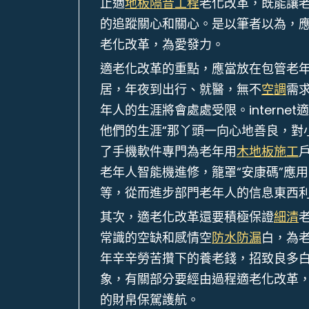
止適
地板隔音工程
老化改革，既能讓
的追蹤關心和關心。是以筆者以為，
老化改革，為愛發力。
適老化改革的重點，應當放在包管老
居，年夜到出行、就醫，無不
空調
需求
年人的生涯將會處處受限。intern
他們的生涯“那丫頭一向心地善良，對
了手機軟件專門為老年用
木地板施工
老年人智能機進修，籠罩“安康碼”應
等，從而進步部門老年人的信息東西
其次，適老化改革還要積極保證
細清
常識的空缺和感情空
防水防漏
白，為
年辛辛勞苦攢下的養老錢，招致良多
象，有關部分要經由過程適老化改革
的財帛保駕護航。