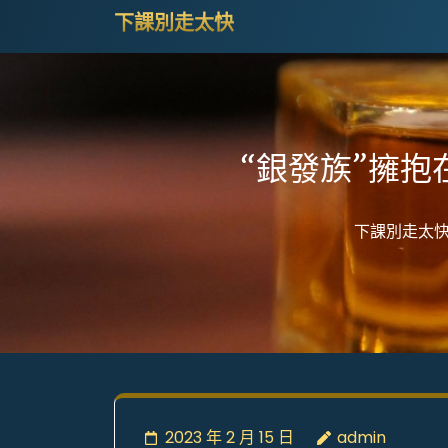
Skip
下課別走太快
to
content
(Press
Enter)
“銀發族”擁
下課別走太
2023 年 2 月 15 日
admin