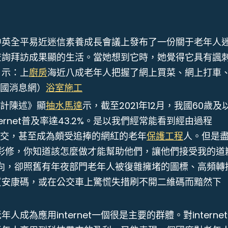
中英全平易近迷信素養成長會議上發布了一份關于老年人
查詢拜訪成果顯的生活。當她想到它時，她覺得它具有諷
。示：上
廚房
海近八成老年人把握了網上買菜、網上打車
中國消息網）
浴室施工
計陳述》顯
抽水馬達
示，截至2021年12月，我國60歲及
ernet普及率達43.2%。是以我們經常能看到經由過程
老友社交，甚至成為頗受追捧的網紅的老年
保護工程
人。但是
彩修，你知道該怎麼做才能幫助他們，讓他們接受我的道
向，卻照舊有年夜部門老年人被復雜擁堵的圖標、高頻轉
質安康碼，或在公交車上驚慌失措刷不開二維碼而黯然下
人成為應用internet一個很是主要的群體。對interne