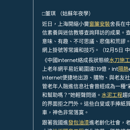
□董琪 （姑蘇年夜學）
近日，上海開縮小黌
窗簾安裝
舍長在
信素養與迷信教導查詢拜訪的成果。
意味、有趣、不可思議、悲傷和荒謬
網上掛號等常識和技巧。（12月5日 
《中國internet絡成長狀態統
水刀施工
上老年網平易近範圍達1.19億，int
隔熱
internet便捷地出游、購物、與
管老年人融進信息社會曾經成為一種“
和幫助嗎？”她輕聲問道。
水泥工程
趨
的界面拒之門外。這些白叟或手捧紙
車，神色非常落寞。
跟著我國進
發包油漆
進老齡化社會，老年