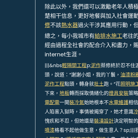
除此以外，我們還可以激勵老年人積極接
楚相干信息，更好地餐與加入社會運
修
不該
熱水器
過火干涉其應用行動，
總之，每小我城市有
給排水施工
老往
經由過程全社會的配合介入和盡力，
internet生涯。
|||&nbs
輕隔間工程
p;
泥作
蔡修終於忍不住
頭，說道：“謝謝小姐，我的丫鬟，
油漆粉
泥作工程
點頭，轉身就
批土
跑。“花
照明施
下來，
地板
轉而採取情緒化的
燈具安裝
策
電配電
一開
裝冷氣
始她根本不
水電維護
相
人陷害入獄時，事情被揭穿了，她才意識
愧疚和不忍，但她還是
裝潢設計
決定明智
噴漆
格看不起他做生意，做生意人？sp;|||