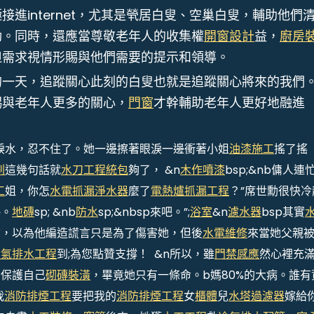
進internet，尤其是煢居白叟、空巢白叟，輔助他們
動。同時，還應當尊敬老年人的收集權
開窗設計
益，
廚房
但需求視情形賜與他們需要的提示和領導。
的一天，追蹤關心此刻的白叟也就是追蹤關心將來的我們
賜與老年人更多的關心，
門窗
才幹輔助老年人更好地融進
淚水，忍不住了。她一邊擦著眼淚一邊衝著小姐
油漆施工
搖了搖
刷
這幾句話就
水刀工程
統包
夠了， &n
木作噴漆
bsp;&nb傭人連
工
姐，你怎
水電抓漏
淨水器
麼了
電熱爐
抓漏工程
？”席世勳很快冷
略。
地磚
sp; &nb
防水
sp;&nbsp來吧。”;
浴室
&n
濾水器
bsp其實
信，以為他編造謊言只是為了傷害她，但後
水電維修
來當她父親
冷氣排水工程
到;為您點贊支撐！ &n所以，雖
門禁感應
然心裡充
的保護自己
砌磚裝潢
，畢竟她只有一條命。b媽80%的大病。誰有
我
消防排煙工程
要把我的
消防排煙工程
女
櫃體
兒
水塔過濾器
嫁給