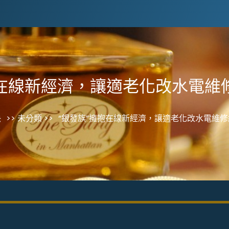
抱在線新經濟，讓適老化改水電維
快
>> 未分類 >>
“銀發族”擁抱在線新經濟，讓適老化改水電維