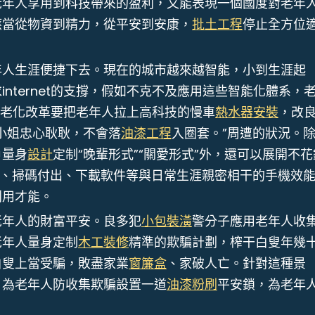
老年人享用到科技帶來的盈利，又能表現一個國度對老年
應當從物資到精力，從平安到安康，
批土工程
停止全方位
年人生涯便捷下去。現在的城市越來越智能，小到生涯起
internet的支撐，假如不克不及應用這些智能化體系，
et適老化改革要把老年人拉上高科技的慢車
熱水器安裝
，改
小姐忠心耿耿，不會落
油漆工程
入圈套。”周遭的狀況。
戶量身
設計
定制“晚輩形式”“關愛形式”外，還可以展開不花
用、掃碼付出、下載軟件等與日常生涯親密相干的手機效
利用才能。
老年人的財富平安。良多犯
小包裝潢
警分子應用老年人收
老年人量身定制
木工裝修
精準的欺騙計劃，榨干白叟年幾
白叟上當受騙，敗盡家業
窗簾盒
、家破人亡。針對這種景
，為老年人防收集欺騙設置一道
油漆粉刷
平安鎖，為老年