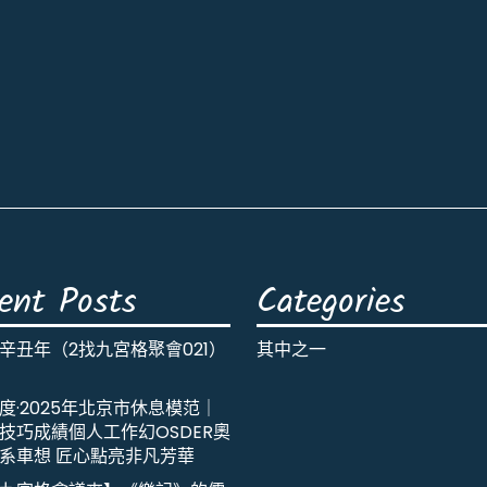
ent Posts
Categories
辛丑年（2找九宮格聚會021）
其中之一
度·2025年北京市休息模范｜
技巧成績個人工作幻OSDER奧
系車想 匠心點亮非凡芳華