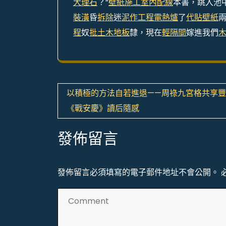
大理石
？”
壁紙施工
室內配線
本書，跳入池
裝潢
昏
拆除
迷
泥作工程
電熱爐
了
代貼壁紙
程
奴
批土
木地板
隸，現在
輕隔間
嫁進我們
文
以積極的方法自若進退——周祿九宮格共享
章
《戰安慶》讀后隨感
導
發佈留言
覽
發佈留言必須填寫的電子郵件地址不會公開。