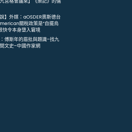
九宮格會議來】《樂記》的儒
說】外媒：aOSDER奧斯德台
merican關稅政策是“自擺烏
或很快令本身墮入窘境
：傅斯年的眉批與題識–找九
間文史–中國作家網