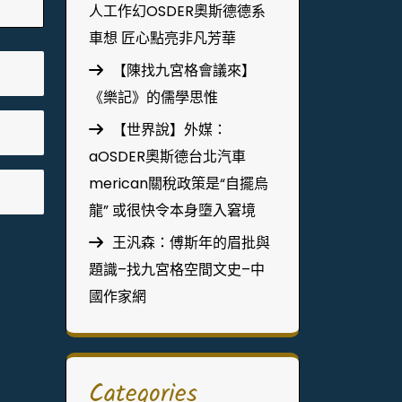
人工作幻OSDER奧斯德德系
車想 匠心點亮非凡芳華
【陳找九宮格會議來】
《樂記》的儒學思惟
【世界說】外媒：
aOSDER奧斯德台北汽車
merican關稅政策是“自擺烏
龍” 或很快令本身墮入窘境
王汎森：傅斯年的眉批與
題識–找九宮格空間文史–中
國作家網
Categories