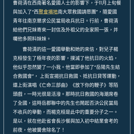
曹荷清在西南著名愛國人士的影響下，于11月上旬餐
與加入了“西
聚會場地
南大眾救國請愿團”，隨愛國
青年往南京懇求公民當局收兵抗日。行前，曹荷清
給他們兄妹寄來一封信及外祖父的全家照一張，并
囑他多照料妹妹。
曹荷清的這一愛國舉動和她的來信，對兒子楊
克桓發生了極年夜的影響，撲滅了他抗日的火焰，
他似乎忽然變了一小我。他當即參加了“岳陽先生結
合救國會”， 上街宣揚抗日救國、抵抗日貸等運動，
還上街演唱《亡命三部曲》《放下你的鞭子》等陌
頭戲，一時光很是活潑。那時抗日救國的海潮席卷
了全國，這時岳郡聯中的先生也鬧起否決公民當局
不收兵的舉動，而楊克桓是此中的重要分子之一。
是以，就在他赴省會長沙餐與加入初中結業會考的
前夜，他被黌舍除名了！