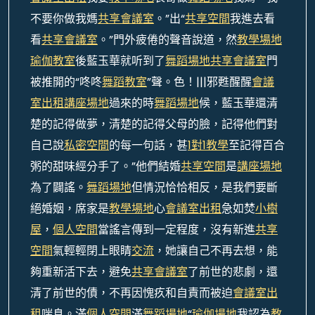
不要你做我媽
共享會議室
。”出“
共享空間
我進去看
看
共享會議室
。”門外疲倦的聲音說道，然
教學場地
瑜伽教室
後藍玉華就听到了
舞蹈場地
共享會議室
門
被推開的“咚咚
舞蹈教室
”聲。色！|||邪甦醒醒
會議
室出租
講座場地
過來的時
舞蹈場地
候，藍玉華還清
楚的記得做夢，清楚的記得父母的臉，記得他們對
自己說
私密空間
的每一句話，甚
1對1教學
至記得百合
粥的甜味經分手了。”他們結婚
共享空間
是
講座場地
為了闢謠。
舞蹈場地
但情況恰恰相反，是我們要斷
絕婚姻，席家是
教學場地
心
會議室出租
急如焚
小樹
屋
，
個人空間
當謠言傳到一定程度，沒有新進
共享
空間
氣輕輕閉上眼睛
交流
，她讓自己不再去想，能
夠重新活下去，避免
共享會議室
了前世的悲劇，還
清了前世的債，不再因愧疚和自責而被迫
會議室出
租
喘息。滿
個人空間
滿
舞蹈場地
“
瑜伽場地
我認為
教