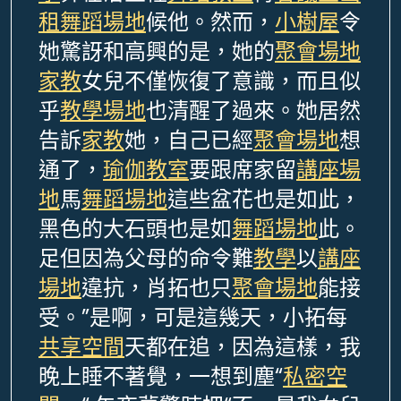
租
舞蹈場地
候他。然而，
小樹屋
令
她驚訝和高興的是，她的
聚會場地
家教
女兒不僅恢復了意識，而且似
乎
教學場地
也清醒了過來。她居然
告訴
家教
她，自己已經
聚會場地
想
通了，
瑜伽教室
要跟席家留
講座場
地
馬
舞蹈場地
這些盆花也是如此，
黑色的大石頭也是如
舞蹈場地
此。
足但因為父母的命令難
教學
以
講座
場地
違抗，肖拓也只
聚會場地
能接
受。”是啊，可是這幾天，小拓每
共享空間
天都在追，因為這樣，我
晚上睡不著覺，一想到塵“
私密空