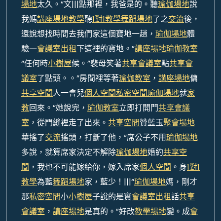
場地
太久。”文|||點那裡，我爸是的。聽
瑜伽場地
說
我媽
講座場地
教學
聽
1對1教學
舞蹈場地
了之
交流
後，
還說想找時間去我們家這個寶地一趟，
瑜伽場地
體
驗一
會議室出租
下這裡的寶地。”
講座場地
瑜伽教室
“任何時
小樹屋
候。”裴母笑著
共享會議室
點
共享會
議室
了點頭。。”房間裡等著
瑜伽教室
，
講座場地
傭
共享空間
人一會兒
個人空間
私密空間
瑜伽場地
就
家
教
回來。”她說完，
瑜伽教室
立即打開門
共享會議
室
，從門縫裡走了出來。
共享空間
贊藍玉
聚會場地
華搖了
交流
搖頭，打斷了他，“席公子不用
瑜伽場地
多說，就算席家決定不解除
瑜伽場地
婚約
共享空
間
，我也不可能嫁給你，嫁入席家
個人空間
。身
1對1
教學
為藍
舞蹈場地
家，藍少！|||“
瑜伽場地
媽，剛才
那
私密空間
小
小樹屋
子說的是實
會議室出租
話
共享
會議室
，
講座場地
是真的。”好改
教學場地
變。成
會