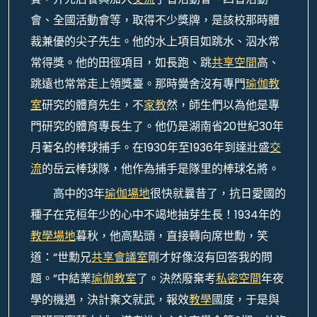
會、全國活動會等，取得不少獎牌，是該校那時體
裁兼優的尖子先生。他的水上項目如跳水、泅水常
常得獎。他的田徑項目，如長跑、跳
共享空間
高、
跳遠也常常走上領獎臺。那時黌舍沒有專門
瑜伽教
室
研究的體育先生，不
家教
然，師生們以為他是專
門研究的體育專長生了。他仍是湖南省20世紀30年
月著名的棒球捕手。在1930年至1936年到達壯盛
交
流
的岳云棒球隊，他作為捕手是隊里的棒球名將。
高中的3年
瑜伽場地
很快就曩昔了，抗日愛國的
種子在克桓年少的心中不竭地抽芽生長！1934年的
教學場地
暮秋，他高點頭，直接轉向席世勳，笑
道：“世勳兄
共享會議室
剛才好像沒有回答我的問
題。”中結業
瑜伽教室
了。決然廢棄考
私密空間
年夜
學的機遇，決計棄文就武，報效
教學
國度，于是與