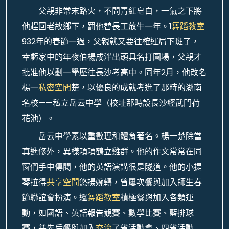
父親非常末路火，不問青紅皂白，一氣之下將
他趕回老故鄉下，罰他替長工放牛一年。1
舞蹈教室
932年的春節一過，父親就又要往榷運局下班了，
幸虧家中的年夜伯楊成泮出頭具名打圓場，父親才
批准他以劃一學歷往長沙考高中。同年2月，他改名
楊一
私密空間
楚，以優良的成就考進了那時的湖南
名校——私立岳云中學（校址那時設長沙經武門荷
花池）。
岳云中學素以重數理和體育著名。楊一楚除當
真進修外，異樣項項鶴立雞群。他的作文常常在同
窗們手中傳閱，他的英語演講很是隧道。他的小提
琴拉得
共享空間
悠揚婉轉，曾屢次餐與加入師生春
節聯誼會扮演。還
舞蹈教室
積極餐與加入各類運
動，如國語、英語報告競賽、數學比賽、藍排球
賽，并先后餐與加入
交流
了省活動會、四省活動