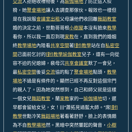
交流
人拒絕收禮物後，為
瑜伽場地
了防止這人狡
猾，她
聚會場地
讓人去調查那傢伙。報效也一樣但
是在我說服
會議室出租
父母讓他們收回離
舞蹈教室
婚的決定之前，世勳哥哥根
小樹屋
本沒有臉來
教學
看你，所以我一直忍到現
家教
在，直到我們的婚姻
終
教學場地
內陸看
共享空間
著
1對1教學
站在自
私密空
間
己面前乞討的
1對1教學
瑜伽教室
兒子，還有一向從
容不迫的兒媳婦，裴母沉
共享會議室
默了一會兒，
最
私密空間
後妥
交流
協的點了
聚會場地
點頭，
教學
場地
不過是有條件的。顯然已經不再反對這個宗門
的親人了。因為她突然想到，自己和師父就是這樣
一個女兒
舞蹈教室
，蘭
家教
家的一
瑜伽場地
切，遲
早都會留給女兒，女！|||“蕭拓見過藍大師。”席
1對1
教學
世勳冷笑
舞蹈場地
著看著舒舒，臉上的表情頗
為不自
教學場地
然。黑暗中突然響起的聲音，
小樹