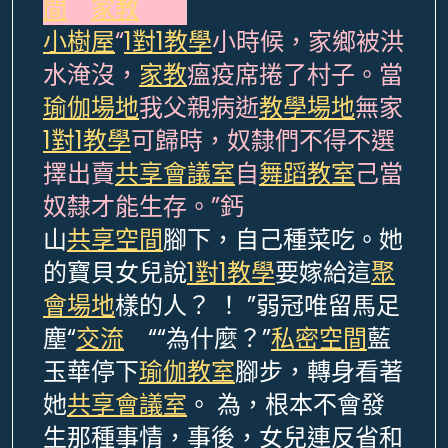
間
問
家教
道。
小樹屋
“
1對1教學
小時候，家鄉被洪
水淹沒，
家教
瘟疫席捲了村子。當
瑜伽場地
我父親病逝
教學場地
無家
1對1教學
可歸時，奴隸們不得不選
擇出賣
共享會議室
自
舞蹈教室
己當
奴隸才能生存。”鈣
山
共享空間
腳下，自己種菜吃。她
的寶貝女兒說
1對1教學
要嫁給這
聚
會場地
樣的人？ ！ ”弱冠唯留馬足
塵“
交流
““為什麼？”
私密空間
藍
玉華停下
瑜伽教室
腳步，轉身看著
她
共享會議室
。 為，根本不會發
生那種事情，事後，女兒連反省和