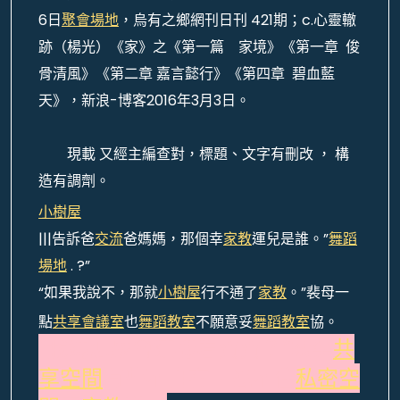
6日
聚會場地
，烏有之鄉網刊日刊 421期；c.心靈轍
跡（楊光）《家》之《第一篇 家境》《第一章 俊
骨清風》《第二章 嘉言懿行》《第四章 碧血藍
天》，新浪-博客2016年3月3日。
現載 又經主編查對，標題、文字有刪改 ， 構
造有調劑。
小樹屋
|||告訴爸
交流
爸媽媽，那個幸
家教
運兒是誰。”
舞蹈
場地
. ?”
“如果我說不，那就
小樹屋
行不通了
家教
。”裴母一
點
共享會議室
也
舞蹈教室
不願意妥
舞蹈教室
協。
“我媽怎麼會這樣看寶寶？”裴奕
共
享空間
有些不自在，忍不住
私密空