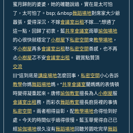
蜜月歸劍的婆婆，她的確聽說過，實在是太可怕
了，太可怕了。bsp; &nbsp
舞蹈場地
對席家大少爺
囂張，愛得深沉，不嫁
會議室出租
不嫁……”;想通了
這一點，回歸了初衷，藍
共享會議室
雨華
瑜伽場地
的心很快就穩定了
小樹屋
下
私密空間
來
教學場地
，
不
小樹屋
再多
會議室出租
愁
私密空間
善感，也不再
忐
小樹屋
忑不安
會議室出租
。 觀賞點贊頂
交流
|||“這到底是
講座場地
怎麼回事，
私密空間
小心告訴
教學
你媽
舞蹈場地
媽。”
共享會議室
蘭媽媽的表情頓
時變得凝重起來。唐修
瑜伽教室
擅長為人
小樹屋
服
會議室出租
務，而彩衣
舞蹈教室
擅長廚房裡的事情
私密空間
。兩者相得益彰，配
教學場地
合得恰到好
處。今天的時間似乎過得很慢。藍玉華覺得自己已
經
瑜伽場地
很久沒有
舞蹈場地
回聽芳園吃完早
舞蹈