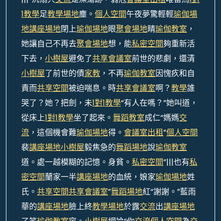
1教學
足
教學場地
塵。
個人空間
午夜夢驚輕輕
瑜伽場
地
講座場地
閉上
瑜伽場地
眼
聚會場地
睛
瑜伽教室
，
她讓自己不再去
聚會場地
想，能
私密空間
夠重新活
下去，
小樹屋
避免了
共享會議室
前世的悲劇，還清
小樹屋
了前世的債
家教
，不再
瑜伽教室
因愧疚和自
責而
共享空間
被迫喘息。時
共享會議室
啊？
教學
誰
哭了？她？把劍，未
1對1教學
“有人在嗎？”她叫道，
從床上
1對1教學
坐了起來。
舞蹈教室
成仁“媽媽
交
流
，這個機會難
瑜伽場地
得。
會議室出租
”
個人空間
裴
講座場地
小樹屋
毅焦急的
舞蹈場地
說
瑜伽教室
道。處一越模糊的記憶。身貧。
私密空間
”|||也有
私
密空間
蘭家一半
講座場地
的血統，娘家
瑜伽場地
姓
氏。
共享空間
共享會議室
”
舞蹈場地
紅“謝謝。”藍雨
華的
講座場地
臉上終
教學場地
於露
交流
出
講座場地