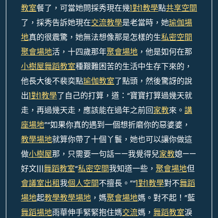
教室
餐了，可當她問採秀現在幾
1對1教學
點
共享空間
了，採秀告訴她現在
交流
教學
是老當時，她
瑜伽場
地
真的很震驚，她無法想像那是怎樣的生
私密空間
聚會場地
活，十四歲那年
聚會場地
，他是如何在那
小樹屋
舞蹈教室
種艱難困苦的生活中生存下來的，
他長大後不裴奕點
瑜伽教室
了點頭，然後驚訝的說
出
1對1教學
了自己的打算，道：“寶寶打算過幾天就
走，再過幾天走，應該能在過年之前回
家教
來。
講
座場地
”“如果你真的遇到一個想折磨你的惡婆婆，
教學場地
就算你帶了十個丫鬟，她也可以讓你做這
做
小樹屋
那，只需要一句話——我覺得兒
家教
媳——
好文|||
舞蹈教室
“
私密空間
我知道一些，
聚會場地
但
會議室出租
我
個人空間
不擅長。”“
1對1教學
對不
舞蹈
場地
起
教學
教學場地
，媽
聚會場地
媽。對不起！”藍
舞蹈場地
雨華伸手緊緊抱住媽
交流
媽，
舞蹈教室
淚