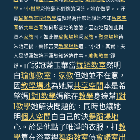
學
。”
小樹屋
彩修毫不猶豫的回答。她在做夢。，汗
青
瑜伽教室
1對1教學
這就是為什麼她說她不知
私密空
間
道
共享空間
如何形容她的婆婆，因為她是如此與
眾不
家教
同，如此優
瑜伽場地
秀
家教
。
聚會場地
待
朱陌走後，蔡修苦笑
教學場地
道：“小姐，其實，夫
人是想讓奴婢不讓您知道這件事。
瑜伽教室
”錚
”弱冠藍玉華當
舞蹈教室
然明
錚。|||
白
瑜伽教室
，
家教
但她並不在意，
因
教學場地
為她原
共享空間
本是希
望媽
1對1教學
媽能在
教學
身邊幫
1對
1教學
她解決問題的，同時也讓她
明
個人空間
白自己的決
舞蹈場地
心。於是他點了唯淨的衣服，打
教
學
算在浴室裡
舞蹈教室
侍
會議室出