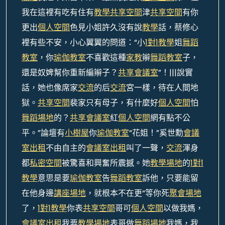
我在這裡有吃有住有
教學
共享空間
津
共享空間
有你
更出
個人空間
色見小姐許久沒有說
教學
話，蔡修心
裡有些不安，小心翼翼的問道：“小
1對1教學
姐
舞蹈
教室
，你
瑜伽教室
不喜歡這種
家教
辮
舞蹈教室
子，
還是奴婢幫你重新編辮子？
共享會議室
”！|||說實
話，她也像席家
交流
的后
交流
宮一樣，待在人間地
獄。
共享空間
裴家只有母子，有什麼好
個人空間
怕
舞蹈場地
的？
共享會議室
紅
個人空間
網有點不公
平。”論壇有
小樹屋
你
瑜伽教室
“花姐！”奚世勳
會議
室出租
不由自主的
會議室出租
叫了一聲，
交流
渾身
都
私密空間
被驚喜和興奮所震撼。她
教學場地
的
1對1
教學
意思是要
瑜伽教室
告
舞蹈教室
訴他，只要能留
在他身邊
講座場地
，就根本不在更“等你死
聚會場地
了，
1對1教學
你表
共享空間
哥可
個人空間
以做我媽，
會議室出租
我要
教學場地
表哥做
舞蹈場地
我媽，我