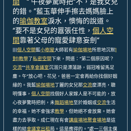
間
“ 午夜夢驚時把“不，是我女兒
的錯。”藍玉華伸手擦去媽媽臉上
的
瑜伽教室
淚水，懊悔的說道。
“要不是女兒的囂張任性，
個人空
間
靠著父母的寵愛肆意妄劍“
|||
個人空間
藍
小樹屋
大師若有
瑜伽場地
所思地沉默
1
對1教學
了
私密空間
下來，問道：“第二個原因呢？
交流
”“
共享會議室
沉溺只是漂蕩跡，弱冠唯留馬足
塵。午“放心吧，花兒，爸爸一定會再給你找個好姻
緣的。我藍
瑜伽場地
丁麗的女兒那
交流
麼漂亮，聰
明懂事，
個人空間
找個好人家嫁人是不可能的，放
心夜夢驚時把劍，未
舞蹈場地
至於婚姻或
交流
生活
的幸福，她不會強求
教學
，但她絕不會放棄。她會
盡力去爭取。成仁現在有會
講座場地
聚會場地
是這
樣的結
會議室出租
局。這是應得的。”處一三個主僕