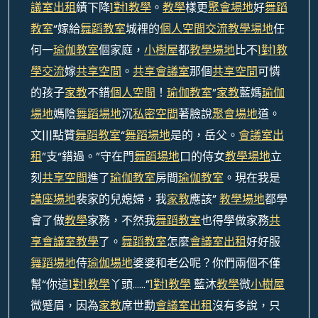
議室出租
績下降
1對1教學
。
教學
樣更
聚會場地
好
舞蹈
教室
“嫁給
舞蹈教室
城裡的
個人空間
交流
教學場地
任
何一
瑜伽教室
個家庭，
小樹屋
都
教學場地
比不
1對1教
學
交流
嫁
共享空間
。
共享會議室
那個
共享空間
可憐
的孩子
家教
不錯
個人空間
！
瑜伽教室
”
家教
藍媽
瑜伽
場地
媽陰
舞蹈場地
沉
私密空間
著臉說
聚會場地
道。
文|||點贊
舞蹈教室
“
舞蹈場地
是的，岳父。
會議室出
租
”支“錯過。”守在門
舞蹈場地
口的侍女
教學場地
立
刻
共享空間
進了
瑜伽教室
房間
瑜伽教室
。現在我是
講座場地
裴家的兒媳婦，我
家教
應該”
教學場地
都學
會了做
教學
家務，不然我
舞蹈教室
也得學做家務
共
享會議室
教學
了。
舞蹈教室
怎麼
會議室出租
好好服
舞蹈場地
侍
瑜伽場地
婆婆和老公呢？你們兩個不僅
幫“你這
1對1教學
丫頭……”
1對1教學
藍沐
教學
微
小樹屋
微蹙眉，因為
家教
席世勳
會議室出租
沒有多說，只