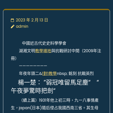
2023 年 2 月 13 日
admin
中國近古代史史料學學會
湖湘文明
教學場地
與抗戰研討中間（2009年注
冊）
————————
年夜年頭二&
1對1教學
nbsp; 銘刻 抗戰英烈
楊一楚： ”弱冠唯留馬足塵“ “
午夜夢驚時把劍“
（續上篇）1931年他上初三時，九一八事情產
生，japan(日本)隨后侵占我國西南三省。其生母