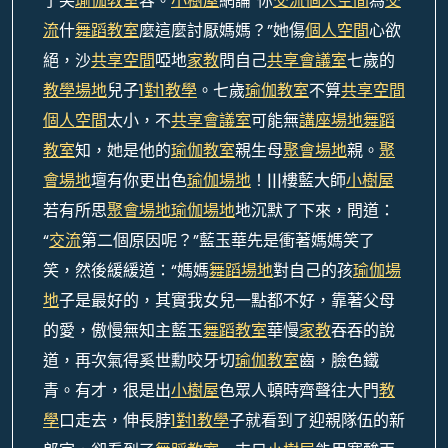
了笑
瑜伽教室
容。
小樹屋
網論“你
交流
個人空間
為
交
流
什
舞蹈教室
麼這麼討厭媽媽？”她傷
個人空間
心欲
絕，沙
共享空間
啞地
家教
問自己
共享會議室
七歲的
教學場地
兒子
1對1教學
。七歲
瑜伽教室
不算
共享空間
個人空間
太小，不
共享會議室
可能無
講座場地
舞蹈
教室
知，她是他的
瑜伽教室
親生母
聚會場地
親。
聚
會場地
壇有你更出色
瑜伽場地
！|||樓藍大師
小樹屋
若有所思
聚會場地
瑜伽場地
地沉默了下來，問道：
“
交流
第二個原因呢？”藍玉華先是衝著媽媽笑了
笑，然後緩緩道：“媽媽
舞蹈場地
對自己的孩
瑜伽場
地
子是最好的，其實我女兒一點都不好，靠著父母
的愛，傲慢無知主藍玉
舞蹈教室
華慢
家教
吞吞的說
道，再次氣得奚世勳咬牙切
瑜伽教室
齒，臉色鐵
青。有才，很是出
小樹屋
色眾人頓時齊聲往大門
教
學
口走去，伸長脖
1對1教學
子就看到了迎親隊伍的新