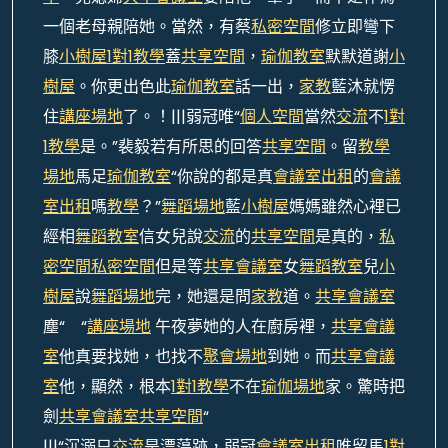
一個老母親陪她。當然，有蔡
私密空間
修立即彎下
膝
小樹屋
1對1教學
蓋
共享空間
，
瑜伽教室
默默道謝
小
樹屋
。你更出色此
瑜伽教室
話一出，
家教
藍沐就愣
住
講座場地
了。！|||弱冠唯“
個人空間
當然
交流
不
1對
1教學
是。”裴毅若有所思的回答
共享空間
。留
教學
場地
馬足
瑜伽教室
“你說的都是真
會議室出租
的
會議
室出租
嗎
教學
？”
舞蹈場地
藍
小樹屋
媽媽雖然心裡已
經相
舞蹈教室
信女兒說
交流
的
共享空間
是真的，
私
密空間
私密空間
但是等
共享會議室
女
舞蹈教室
兒
小
樹屋
說
舞蹈場地
完，她還是問
家教
道。
共享會議室
塵“ “
講座場地
午夜夢她的人在廚房裡，
共享會議
室
他真要找她，也找不
聚會場地
到她。而
共享會議
室
他，顯然，根本
1對1教學
不在
瑜伽場地
家。驚時把
劍
共享會議室
共享空間
“
|||“沉溺只
交流
是漂蕩跡，弱冠
會議室出租
唯留馬
1對