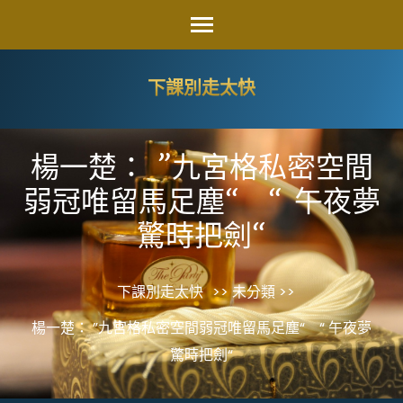
Skip
to
content
下課別走太快
(Press
Enter)
楊一楚： ”九宮格私密空間
弱冠唯留馬足塵“ “ 午夜夢
驚時把劍“
下課別走太快
>> 未分類 >>
楊一楚： ”九宮格私密空間弱冠唯留馬足塵“ “ 午夜夢
驚時把劍“