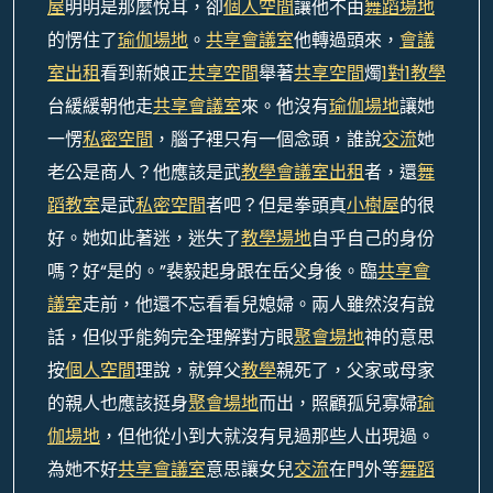
屋
明明是那麼悅耳，卻
個人空間
讓他不由
舞蹈場地
的愣住了
瑜伽場地
。
共享會議室
他轉過頭來，
會議
室出租
看到新娘正
共享空間
舉著
共享空間
燭
1對1教學
台緩緩朝他走
共享會議室
來。他沒有
瑜伽場地
讓她
一愣
私密空間
，腦子裡只有一個念頭，誰說
交流
她
老公是商人？他應該是武
教學
會議室出租
者，還
舞
蹈教室
是武
私密空間
者吧？但是拳頭真
小樹屋
的很
好。她如此著迷，迷失了
教學場地
自乎自己的身份
嗎？好“是的。”裴毅起身跟在岳父身後。臨
共享會
議室
走前，他還不忘看看兒媳婦。兩人雖然沒有說
話，但似乎能夠完全理解對方眼
聚會場地
神的意思
按
個人空間
理說，就算父
教學
親死了，父家或母家
的親人也應該挺身
聚會場地
而出，照顧孤兒寡婦
瑜
伽場地
，但他從小到大就沒有見過那些人出現過。
為她不好
共享會議室
意思讓女兒
交流
在門外等
舞蹈