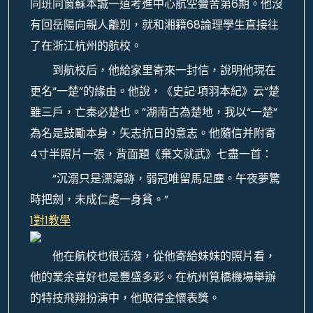
同班同窗蘇本誠一道考進中心航空黌舍第6期。他沒
有回岳陽向親人離別，就和湘籍68論理學生直接往
了在浙江杭州的航校。
到航校后，他給家里寄來一封信，說明他現在
更名“一楚”的緣由。他說，《史記·項羽本紀》云“楚
雖三戶，亡秦必楚也。”湖南古為楚地，我以“一楚”
為名是鼓勵本身，矢志抗日的意志。他隨信并附寄
4寸半照片一張，背面題《棄文就武》七盡一首：
“沉溺只是漂蕩跡，弱冠唯留馬足塵。午夜夢驚
時把劍，未成仁處一身貧。”
1對1教學
他在航校也很活潑，從他寄給妹妹的照片看，
他的業余喜好也是豐盛多彩。在杭州筧橋機場舉辦
的特技飛翔扮演中，他取得金懷表獎。