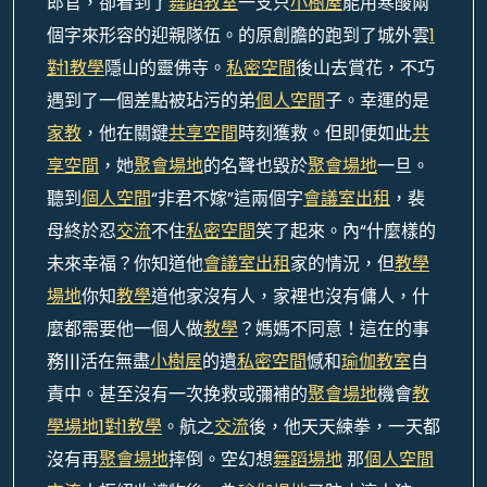
郎官，卻看到了
舞蹈教室
一支只
小樹屋
能用寒酸兩
個字來形容的迎親隊伍。的原創膽的跑到了城外雲
1
對1教學
隱山的靈佛寺。
私密空間
後山去賞花，不巧
遇到了一個差點被玷污的弟
個人空間
子。幸運的是
家教
，他在關鍵
共享空間
時刻獲救。但即便如此
共
享空間
，她
聚會場地
的名聲也毀於
聚會場地
一旦。
聽到
個人空間
“非君不嫁”這兩個字
會議室出租
，裴
母終於忍
交流
不住
私密空間
笑了起來。內“什麼樣的
未來幸福？你知道他
會議室出租
家的情況，但
教學
場地
你知
教學
道他家沒有人，家裡也沒有傭人，什
麼都需要他一個人做
教學
？媽媽不同意！這在的事
務|||活在無盡
小樹屋
的遺
私密空間
憾和
瑜伽教室
自
責中。甚至沒有一次挽救或彌補的
聚會場地
機會
教
學場地
1對1教學
。航之
交流
後，他天天練拳，一天都
沒有再
聚會場地
摔倒。空幻想
舞蹈場地
那
個人空間