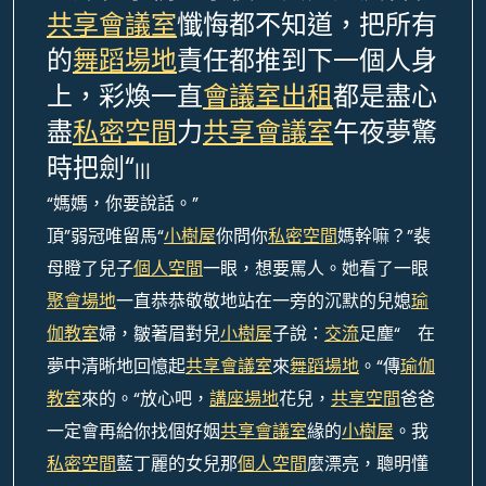
共享會議室
懺悔都不知道，把所有
的
舞蹈場地
責任都推到下一個人身
上，彩煥一直
會議室出租
都是盡心
盡
私密空間
力
共享會議室
午夜夢驚
時把劍“
|||
“媽媽，你要說話。”
頂”弱冠唯留馬“
小樹屋
你問你
私密空間
媽幹嘛？”裴
母瞪了兒子
個人空間
一眼，想要罵人。她看了一眼
聚會場地
一直恭恭敬敬地站在一旁的沉默的兒媳
瑜
伽教室
婦，皺著眉對兒
小樹屋
子說：
交流
足塵“ 在
夢中清晰地回憶起
共享會議室
來
舞蹈場地
。“傳
瑜伽
教室
來的。“放心吧，
講座場地
花兒，
共享空間
爸爸
一定會再給你找個好姻
共享會議室
緣的
小樹屋
。我
私密空間
藍丁麗的女兒那
個人空間
麼漂亮，聰明懂