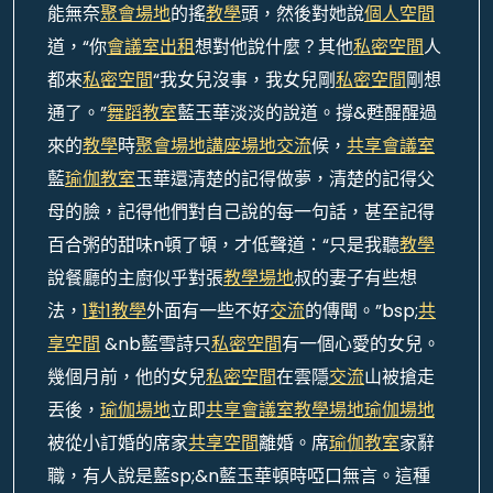
能無奈
聚會場地
的搖
教學
頭，然後對她說
個人空間
道，“你
會議室出租
想對他說什麼？其他
私密空間
人
都來
私密空間
“我女兒沒事，我女兒剛
私密空間
剛想
通了。”
舞蹈教室
藍玉華淡淡的說道。撐&甦醒醒過
來的
教學
時
聚會場地
講座場地
交流
候，
共享會議室
藍
瑜伽教室
玉華還清楚的記得做夢，清楚的記得父
母的臉，記得他們對自己說的每一句話，甚至記得
百合粥的甜味n頓了頓，才低聲道：“只是我聽
教學
說餐廳的主廚似乎對張
教學場地
叔的妻子有些想
法，
1對1教學
外面有一些不好
交流
的傳聞。”bsp;
共
享空間
&nb藍雪詩只
私密空間
有一個心愛的女兒。
幾個月前，他的女兒
私密空間
在雲隱
交流
山被搶走
丟後，
瑜伽場地
立即
共享會議室
教學場地
瑜伽場地
被從小訂婚的席家
共享空間
離婚。席
瑜伽教室
家辭
職，有人說是藍sp;&n藍玉華頓時啞口無言。這種