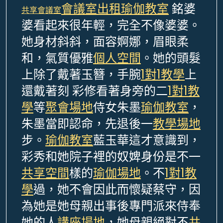
會議室出租
瑜伽教室
銘婆
共享會議室
婆看起來很年輕，完全不像婆婆。
她身材斜斜，面容婀娜，眉眼柔
和，氣質優雅
個人空間
。她的頭髮
上除了戴著玉簪，手腕
1對1教學
上
還戴著刻 彩修看著身旁的二
1對1教
學
等
聚會場地
侍女朱墨
瑜伽教室
，
朱墨當即認命，先退後一
教學場地
步。
瑜伽教室
藍玉華這才意識到，
彩秀和她院子裡的奴婢身份是不一
共享空間
樣的
瑜伽場地
。不
1對1教
學
過，她不會因此而懷疑蔡守，因
為她是她母親出事後專門派來侍奉
她的人
講座場地
，她母親絕對不
共