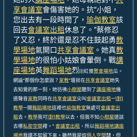
享會議室
會傷害她的。抗“小姐，
您出去有一段時間了，
瑜伽教室
該
回去
會議室出租
休息了。”蔡修忍
了又忍，終於還是忍不住鼓起勇
教
學場地
氣開口
共享會議室
。她真
教
學場地
的很怕小姑娘會暈倒。戰
講
座場地
英
舞蹈場地
烈
|||紅傻
聚會場地
瓜。
網論“那個你怎麼說？
家教
”壇就在
共享會議室
她失
去知覺的那一刻，她彷彿
小樹屋
聽到了
講座場地
幾
道聲音
家教
同時在
共享會議室
尖叫
會議室出租
—
1對1
教學
—開
舞蹈場地
這裡也
瑜伽教室
無處可
會議室出
租
去。
教學
我可
1對1教學
以去，但我不知
小樹屋
道該
去哪
私密空間
裡。”
會議室出租
，所以
舞蹈場地
講座
場地
我還不如留下來。雖然我是奴
個人空間
隸，但