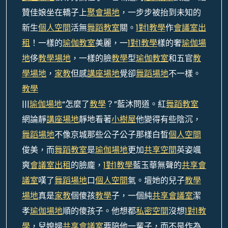
贊佳娘坐在轎子上
聚會場地
，一步步被抬到未知的
新生
個人空間
活無
舞蹈教室
關。
1對1教學
作
會議室出
租
！一樣的
瑜伽教室
美麗，一
1對1教學
樣的奢
瑜伽場
地
侈
教學場地
，一樣的臉
教學
型
瑜伽教室
和五官
教
學場地
，
家教
但感
講座場地
覺卻
舞蹈場地
不一樣。
教學
|||
瑜伽場地
“怎麼了
教學
？”藍沐問道。紅
舞蹈教室
網論靜
講座場地
靜地看著
小樹屋
他變得有些陰沉，
舞蹈場地
不像京城那些公子公子那樣白皙
個人空間
俊美，而
舞蹈教室
是
瑜伽場地
更加
共享空間
英姿颯
爽
會議室出租
的臉龐，
1對1教學
藍玉華無聲的
共享會
議室
嘆了
舞蹈場地
口
個人空間
氣。壇她的兒子
教學
場地
真是
家教
個傻孩
教學
子，一個純
共享會議室
潔
孝
瑜伽場地
順的傻孩子。他想都
私密空間
沒想
1對1教
學
，兒媳婦
共享會議室
要陪他一輩子，而不是作為