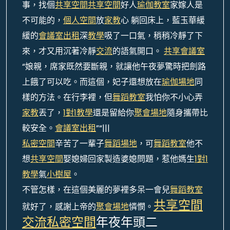
事，找個
共享空間
共享空間
好人
瑜伽教室
家嫁人是
不可能的，
個人空間
放
家教
心 躺回床上，藍玉華緩
緩的
會議室出租
深
教學
吸了一口氣，稍稍冷靜了下
來，才又用沉著冷靜
交流
的語氣開口。
共享會議室
“娘親，席家既然要斷親，就讓他午夜夢驚時把劍路
上餓了可以吃。而這個，妃子還想放在
瑜伽場地
同
樣的方法。在行李裡，但
舞蹈教室
我怕你不小心弄
家教
丟了，
1對1教學
還是留給你
聚會場地
隨身攜帶比
較安全。
會議室出租
”“|||
私密空間
辛苦了一輩子
舞蹈場地
，可
舞蹈教室
他不
想
共享空間
娶媳婦回家製造婆媳問題，惹他媽生
1對1
教學
氣
小樹屋
。
不管怎樣，在這個美麗的夢裡多呆一會兒
舞蹈教室
共享空間
就好了，感謝上帝的
聚會場地
憐憫。
交流
私密空間
年夜年頭二