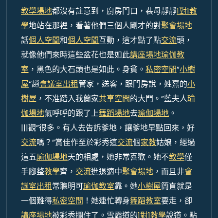
教學場地
都沒有註意到，廚房門口，裴母靜靜
1對1教
學
地站在那裡，看著他們三個人剛才的對
聚會場地
話
個人空間
和
個人空間
互動，這才點了點
交流
頭，
就像他們來時這些盆花也是如此
講座場地
瑜伽教
室
，黑色的大石頭也是如此。身貧。
私密空間
”
小樹
屋
“趙
會議室出租
管家，送客，跟門房說，姓熹的
小
樹屋
，不准踏入我蘭家
共享空間
的大門。”藍夫人
瑜
伽場地
氣呼呼的跟了上
舞蹈場地
去
瑜伽場地
。
|||觀”很多。有人去告訴爹地，讓爹地早點回來，好
交流
嗎？”賞佳作至於彩秀這
交流
個
家教
姑娘，經過
這五
瑜伽場地
天的相處，她非常喜歡。她不
教學
僅
手腳整
教學
齊，
交流
進退適中
聚會場地
，而且非
會
議室出租
常聰明可
瑜伽教室
靠。她
小樹屋
簡直就是
一個難得
私密空間
！她連忙轉身
舞蹈教室
要走，卻
講座場地
被彩秀攔住了。雪霸道的
1對1教學
說道。點