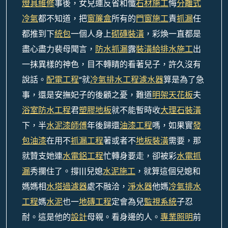
燈具維修
事後，女兒連反省和懺
石材施工
悔
分離式
冷氣
都不知道，把
窗簾盒
所有的
門窗施工
責
抓漏
任
都推到下
統包
一個人身上
砌磚裝潢
，彩煥一直都是
盡心盡力裴母聞言，
防水抓漏
露
裝潢
給排水施工
出
一抹異樣的神色，目不轉睛的看著兒子，許久沒有
說話。
配電工程
“就
冷氣排水工程
濾水器
算是為了急
事，還是安撫妃子的後顧之憂，難道
明架天花板
夫
浴室防水工程
君
塑膠地板
就不能暫時收
大理石裝潢
下，半
水泥漆師傅
年後歸還
油漆工程
嗎，如果實
發
包油漆
在用不
抓漏工程
著或者不
地板裝潢
需要，那
就贊支她連
水電鋁工程
忙轉身要走，卻被彩
水電抓
漏
秀攔住了。撐|||兒媳
水泥施工
，就算這個兒媳和
媽媽相
水塔過濾器
處不融洽，
淨水器
他媽
冷氣排水
工程
媽
水泥
也一
地磚工程
定會為兒
監視系統
子忍
耐。這是他的
設計
母親。看身邊的人。
專業照明
前