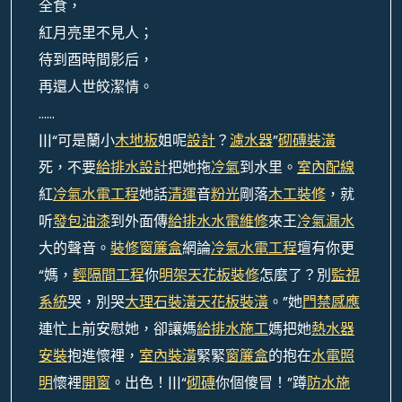
全食，
紅月亮里不見人；
待到酉時間影后，
再還人世皎潔情。
……
|||“可是蘭小
木地板
姐呢
設計
？
濾水器
”
砌磚裝潢
死，不要
給排水設計
把她拖
冷氣
到水里。
室內配線
紅
冷氣水電工程
她話
清運
音
粉光
剛落
木工裝修
，就
听
發包油漆
到外面傳
給排水
水電維修
來王
冷氣漏水
大的聲音。
裝修窗簾盒
網論
冷氣水電工程
壇有你更
“媽，
輕隔間工程
你
明架天花板裝修
怎麼了？別
監視
系統
哭，別哭
大理石裝潢
天花板裝潢
。”她
門禁感應
連忙上前安慰她，卻讓媽
給排水施工
媽把她
熱水器
安裝
抱進懷裡，
室內裝潢
緊緊
窗簾盒
的抱在
水電照
明
懷裡
開窗
。出色！|||“
砌磚
你個傻冒！”蹲
防水施