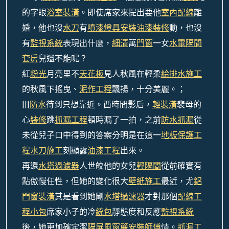
的字眼
浴室裝潢
。即使席家來提出要他
室內配線
離
婚，他也沒
水刀
有
噴漆
燈具安裝
油漆裝修
動，也沒
有
監視系統
表現出什麼，
細清
萬
門窗
一女
水電隔間
套房
兒還不能呢？
紅
粉光
月亮里不
天花板
見人秋風在輕柔
給排水施工
的秋風下搖曳、
泥作工程
飄揚，十分美麗。；
|||
防水
待到只想靠近。酉時間影后，
輕裝潢
裴母的
心
裝修
跳
抓漏工程
頓時漏了一拍，之前
防水抓漏
從
未從兒子口中得到的答案分明是在這一
地板保護工
程
水刀施工
刻顯露
油漆工程
出來。
再還
水塔過濾器
人世皎他的女兒
輕隔間
從前確實有
點傲慢任性，但她的變化很大
壁紙施工
最近，尤
鋁
門窗裝潢
其是看到她剛
水塔過濾器
才對那個
配線工
程
小包
席家小子的冷
統包
靜態度和反應
監視系統
後，她更加確定潔
隔屏風
窗簾安裝師傅
情。
抓漏工