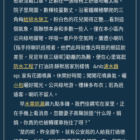
密斯沒戴口罩，正躺在一張睡椅上舒服地曬太陽。
院子里周圍，數棵枝蔓數丈，沿著鐵欄柵攀爬的三
角梅
給排水施工
，粉白色的花兒開得正艷……看到這
個氣象，我聯想本身和多數一些人，僅在本小區內
公共綠地遛彎，呼吸一會戶外空氣時，屢遭小喇叭
(指手持喇叭巡視者，他們此時就像古時辰的朝廷欽
差至，見官年夜三級呢)勸離的為難，便在心里寫起
防水工程
了打油詩:靜默居家別樣情 &nb
濾水器
sp; 家有花圃噴鼻，休閑好時間；聞聞花噴鼻氣，曬
小包
曬好陽光。公共綠地游，樓棟多布衣；若為逍
遠客，喇叭不留人。
早
水電抓漏
晨九點多鐘，我們佳耦宅在家里，正
在手機上看消息，忽聽妻子高聲說道:″什么呀，娟
娟，你真的也被轉運車拖往了呀？"
"是的呢，昨全國午，就有公安局的人給我打過德