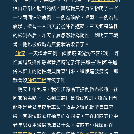
信自己剛才聽到的話。醫護職員果真又發明了一老
一少兩個沾染病例，一例為確診，輕型，一例為無
癥狀；還有一人四天前從外省返醴，三天都是陰性
的檢測過后，昨天早晨忽然轉為陽性，到明天下戰
書，他也被診斷為無癥狀沾染者了。
油漆
一天增添三例，醴陵疫情況勢不容悲觀！難
怪當局又延伸靜默管控時光了:不把那些"埋伏"在通
俗人群里的陽性職員篩查出來，醴陵這波疫情，那
就會沒
油漆工程
完沒了哇！
明天上午九時，我在江源橋下按例做過核酸，在
回家的馬路上，看到二輛掛著豫D派司，篷布上面
能夠是蓋著年夜半車梨子蘋果之類的輕型貨車旁
邊，有兩位戴著紅袖章的女同道，正在和四五位中
老年男女用通俗話講著什么。這四五小我圍站在一