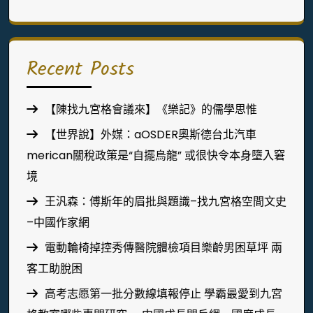
Recent Posts
【陳找九宮格會議來】《樂記》的儒學思惟
【世界說】外媒：aOSDER奧斯德台北汽車
merican關稅政策是“自擺烏龍” 或很快令本身墮入窘
境
王汎森：傅斯年的眉批與題識–找九宮格空間文史
–中國作家網
電動輪椅掉控秀傳醫院體檢項目樂齡男困草坪 兩
客工助脫困
高考志愿第一批分數線填報停止 學霸最愛到九宮