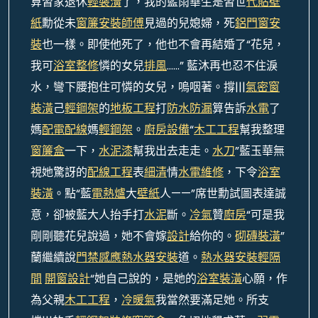
算習家退休
輕裝潢
了，我的藍雨華生是習世
代貼壁
紙
勳從未
窗簾安裝師傅
見過的兒媳婦，死
鋁門窗安
裝
也一樣。即使他死了，他也不會再結婚了“花兒，
我可
浴室整修
憐的女兒
排風
……” 藍沐再也忍不住淚
水，彎下腰抱住可憐的女兒，嗚咽著。撐|||
氣密窗
裝潢
己
輕鋼架
的
地板工程
打
防水防漏
算告訴
水電
了
媽
配電配線
媽
輕鋼架
。
廚房設備
“
木工工程
幫我整理
窗簾盒
一下，
水泥漆
幫我出去走走。
水刀
”藍玉華無
視她驚訝的
配線工程
表
細清
情
水電維修
，下令
浴室
裝潢
。點“藍
電熱爐
大
壁紙
人——”席世勳試圖表達誠
意，卻被藍大人抬手打
水泥
斷。
冷氣
贊
廚房
“可是我
剛剛聽花兒說過，她不會嫁
設計
給你的。
砌磚裝潢
”
蘭繼續說
門禁感應
熱水器安裝
道。
熱水器安裝
輕隔
間
開窗設計
“她自己說的，是她的
浴室裝潢
心願，作
為父親
木工工程
，
冷暖氣
我當然要滿足她。所支