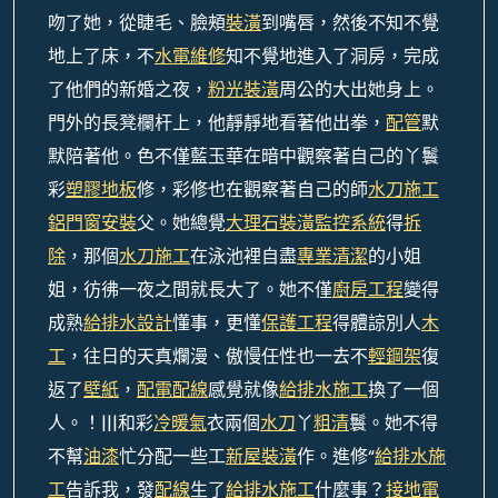
吻了她，從睫毛、臉頰
裝潢
到嘴唇，然後不知不覺
地上了床，不
水電維修
知不覺地進入了洞房，完成
了他們的新婚之夜，
粉光裝潢
周公的大出她身上。
門外的長凳欄杆上，他靜靜地看著他出拳，
配管
默
默陪著他。色不僅藍玉華在暗中觀察著自己的丫鬟
彩
塑膠地板
修，彩修也在觀察著自己的師
水刀施工
鋁門窗安裝
父。她總覺
大理石裝潢
監控系統
得
拆
除
，那個
水刀施工
在泳池裡自盡
專業清潔
的小姐
姐，彷彿一夜之間就長大了。她不僅
廚房工程
變得
成熟
給排水設計
懂事，更懂
保護工程
得體諒別人
木
工
，往日的天真爛漫、傲慢任性也一去不
輕鋼架
復
返了
壁紙
，
配電配線
感覺就像
給排水施工
換了一個
人。！|||和彩
冷暖氣
衣兩個
水刀
丫
粗清
鬟。她不得
不幫
油漆
忙分配一些工
新屋裝潢
作。進修“
給排水施
工
告訴我，發
配線
生了
給排水施工
什麼事？
接地電