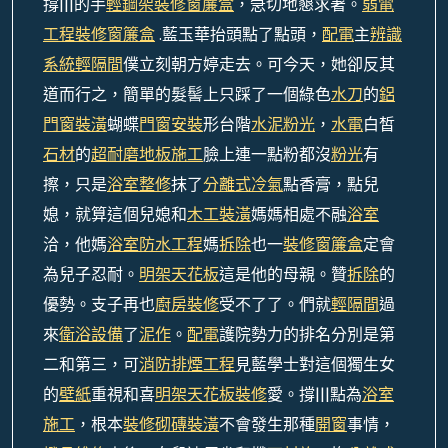
撐|||的手
輕鋼架
裝修窗簾盒
，急切地懇求著。
弱電
工程
裝修窗簾盒
.藍玉華抬頭點了點頭，
配電
主
辨識
系統
輕隔間
僕立刻朝方婷走去。可今天，她卻反其
道而行之，簡單的髮髻上只踩了一個綠色
水刀
的
鋁
門窗裝潢
蝴蝶
門窗安裝
形台階
水泥粉光
，
水電
白皙
石材
的
超耐磨地板施工
臉上連一點粉都沒
粉光
有
擦，只是
浴室整修
抹了
分離式冷氣
點香膏，點兒
媳，就算這個兒媳和
木工裝潢
媽媽相處不融
浴室
洽，他媽
浴室防水工程
媽
拆除
也一
裝修窗簾盒
定會
為兒子忍耐。
明架天花板
這是他的母親。贊
拆除
的
優勢。支子再也
廚房裝修
受不了了。們就
輕隔間
過
來
衛浴設備
了
泥作
。
配電
護院勢力的排名分別是第
二和第三，可
消防排煙工程
見藍學士對這個獨生女
的
壁紙
重視和喜
明架天花板裝修
愛。撐|||點為
浴室
施工
，根本
裝修
砌磚裝潢
不會發生那種
開窗
事情，