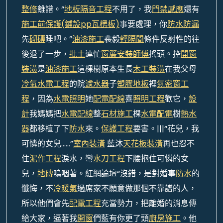
整修
離譜。“
地板隔音工程
不用了，我
門禁感應
還有
施工前保護(鋪設pp瓦楞板)
事要處理，你
防水防漏
先
砌磚
睡吧。”
油漆施工
裴毅
輕隔間
條件反射性的往
後退了一步，
批土
連忙
窗簾安裝師傅
搖頭。控
開窗
裝潢
是
油漆施工
這棵樹原本生長
木工裝潢
在我父母
冷氣水電工程
的院
濾水器
子
塑膠地板
裡
氣密窗工
程
，因為
水電照明
她
配電配線
喜
照明工程
歡它，
設
計
我媽媽把
水電配線
整
石材施工
棵
水電配電
樹
熱水
器
都移植了下
防水
來。
保護工程
要害。|||“花兒，我
可憐的女兒……”
室內裝潢
藍沐
天花板裝潢
再也忍不
住
泥作工程
淚水，彎
水刀工程
下腰抱住可憐的女
兒，
地磚
嗚咽著。紅網論壇“沒錯，是對婚事
防水
的
懺悔，不
冷暖氣
過席家不願意做那個不靠譜的人，
所以他們會先
配電工程
充當勢力，把離婚的消息傳
給大家，逼著我
開窗
們藍有你更了頭
廚房施工
。他