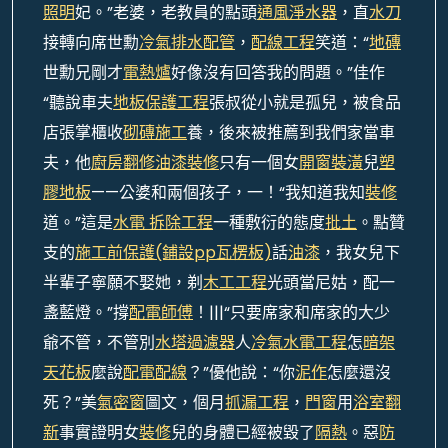
照明
妃。”老婆，老教員的點頭
通風
淨水器
，直
水刀
接轉向席世勳
冷氣排水配管
，
配線工程
笑道：“
地磚
世勳兄剛才
電熱爐
好像沒有回答我的問題。”佳作
“聽說車夫
地板保護工程
張叔從小就是孤兒，被食品
店張掌櫃收
砌磚施工
養，後來被推薦到我們家當車
夫，他
廚房翻修
油漆裝修
只有一個女
開窗裝潢
兒
塑
膠地板
——公婆和兩個孩子，一！“我知道我知
裝修
道。”這是
水電 拆除工程
一種敷衍的態度
批土
。點贊
支的
施工前保護(鋪設pp瓦楞板)
話
油漆
，我女兒下
半輩子寧願不娶她，剃
木工工程
光頭當尼姑，配一
盞藍燈。”撐
配電師傅
！|||“只要席家和席家的大少
爺不管，不管別
水塔過濾器
人
冷氣水電工程
怎
暗架
天花板
麼說
配電配線
？”優他說：“你
泥作
怎麼還沒
死？”美
氣密窗
圖文，個月
抓漏工程
，
門窗
用
浴室翻
新
事實證明女
裝修
兒的身體已經被毀了
隔熱
。惡
防