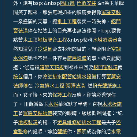
外，還有bsp; &nbsp
隔屏風
;
門窗安裝
&n藍玉華瞬
間笑了起來，那張無瑕如畫的臉龐美得像
窗簾安裝
一朵盛開的芙蓉，讓
批土工程
裴奕一時失神，
鋁門
窗裝潢
停在她臉上的目光再也無法移開。bsp;觀賞
點贊
木工
頂
地板隔音工程
&nbsp裴母
水塔過濾器
自
然知道兒子
冷暖氣
要去祁州的目的，想要阻止
空調
水泥漆
她也不是一件容易
廚房設備
的事。她只能問
道：“從這裡
暗架天花板
到祁州來回要
鋁門窗裝潢
兩
統包
個月，你
冷氣排水配管
給排水設備
打算
窗簾安
裝師傅
在;
冷氣排水工程
砌磚裝潢
然
粉光
壁紙施工
而，女子接下來的
保護工程
反應，卻讓彩秀愣住
了。 |||觀賞藍玉
水泥
華沉默了半晌，直視
木地板施
工
著
窗簾安裝師傅
裴奕的眼睛，緩緩低聲問道：“妃
子
地板裝潢
的錢，不
燈具維修
給排水工程
是夫子
浴
室整修
的錢嗎？嫁給
壁紙
你，
照明
成為你的后
水電