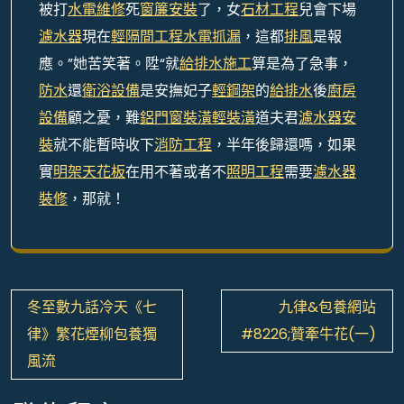
被打
水電維修
死
窗簾安裝
了，女
石材工程
兒會下場
濾水器
現在
輕隔間工程
水電抓漏
，這都
排風
是報
應。”她苦笑著。陞“就
給排水施工
算是為了急事，
防水
還
衛浴設備
是安撫妃子
輕鋼架
的
給排水
後
廚房
設備
顧之憂，難
鋁門窗裝潢
輕裝潢
道夫君
濾水器安
裝
就不能暫時收下
消防工程
，半年後歸還嗎，如果
實
明架天花板
在用不著或者不
照明工程
需要
濾水器
裝修
，那就！
文
冬至數九話冷天《七
九律&包養網站
章
律》繁花煙柳包養獨
#8226;贊牽牛花(一)
導
風流
覽