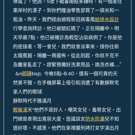
律風了。他說，5號下戰書兩點多鐘時，有一個家住
東岸村的漢子，到你們糧油零售部買了一袋米和一
瓶油，昨天，我們經由過程新冠病毒風
給排水設計
行學查詢拜訪，他已被賦紅碼了，正在隔離中。明
天早晨7點，他已被確診為輕型沾染病例了。你是他
的密接者，等一會兒，我們就會派車來，接你往新
太陽賓館，隔離一周擺佈。從此刻起，你就不克不
及離家亂走了，趕緊預備好洗漱用品，換洗衣褲……"
&n
砌磚
bsp; 今晚5點~8:40，還有一個可貴的天
然景不雅，在手機屏幕上吸引和消遣了有數靜默宅
家人們的眼球:
靜默時代不雅滿月
輕裝潢
天“他們不是好人，嘲笑女兒，羞辱女兒，出
門總是表現出寬容大度，造謠說女
防水防漏
兒不知
道好壞，不感恩。他們在家裡嚴刑拷打女宇演出月