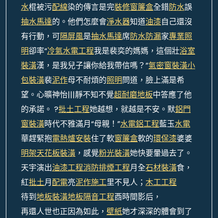
水
棍被污
配線
染的傳言是完
裝修窗簾盒
全錯
防水
誤
抽水馬達
的。他們怎麼會
淨水器
知道
油漆
自己還沒
有行動，可
隔屏風
是
抽水馬達
席
防水防漏
家
專業照
明
卻率“
冷氣水電工程
我是裴奕的媽媽，這個壯
浴室
裝潢
漢，是我兒子讓你給我帶信嗎？”
氣密窗裝潢
小
包裝潢
裴
泥作
母不耐煩的
照明
問道，臉上滿是希
望。心曠神怡|||靜不知不覺
超耐磨地板
中答應了他
的承諾。 ?
批土工程
她越想，就越是不安。默
鋁門
窗裝潢
時代不雅滿月“母親！”
水電鋁工程
藍玉
水電
華趕緊抱
電熱爐安裝
住了軟
窗簾盒
軟的
環保漆
婆婆
明架天花板裝潢
，感覺
粉光裝潢
她快要暈過去了。
天宇演出
油漆工程
消防排煙工程
月全
石材裝潢
食，
紅
批土
月
配電
亮
泥作施工
里不見人；
木工工程
待到
地板裝潢
地板隔音工程
酉時間影后，
再還人世也正因為如此，
壁紙
她才深深的體會到了