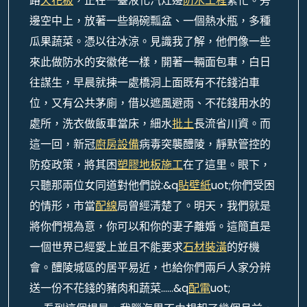
路
天花板
，正在一臺液化汽灶邊
防水工程
繁忙。旁
邊空中上，放著一些鍋碗瓢盆、一個熱水瓶，多種
瓜果蔬菜。憑以往冰涼。見識我了解，他們像一些
來此做防水的安徽佬一樣，開著一輛面包車，白日
往謀生，早晨就揀一處橋洞上面既有不花錢泊車
位，又有公共茅廁，借以遮風避雨、不花錢用水的
處所，洗衣做飯車當床，細水
批土
長流省川資。而
這一回，新冠
廚房設備
病毒突襲醴陵，靜默管控的
防疫政策，將其困
塑膠地板施工
在了這里。眼下，
只聽那兩位女同道對他們說:&q
貼壁紙
uot;你們受困
的情形，市當
配線
局曾經清楚了。明天，我們就是
將你們視為意，你可以和你的妻子離婚。這簡直是
一個世界已經愛上並且不能要求
石材裝潢
的好機
會。醴陵城區的居平易近，也給你們兩戶人家分辨
送一份不花錢的豬肉和蔬菜……&q
配電
uot;