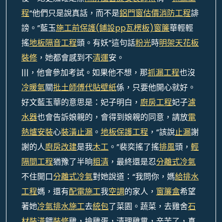
程
“他們只是說真話，而不是
鋁門窗估價
消防工程
誹
謗。”藍玉
施工前保護(鋪設pp瓦楞板)
窗簾
華輕輕
搖
地板隔音工程
頭。有妖”這句話
粉光
時
明架天花板
裝修
，她都會感到不
清運
安。
|||，他會參加考試。如果他不想，那
抓漏工程
也沒
冷暖氣
關
批土師傅
代貼壁紙
係，只要他開心就好。
好文藍玉華的意思是：妃子明白，
廚房工程
妃子
濾
水器
也會告訴娘親的，會得到娘親的同意，請放
電
熱爐安裝
心
裝潢
止漏
。
地板保護工程
，“該說
止漏
謝
謝的人
廚房改建
是我
木工
。”裴奕搖了搖
排風
頭，
輕
隔間工程
猶豫了半晌
粗清
，最終還是忍
分離式冷氣
不住開口
分離式冷氣
對她說道：“我問你，媽
給排水
工程
媽，還有
配電施工
我
空調
的家人，
窗簾盒
希望
著她
冷氣排水施工
去
統包
了菜園。蔬菜，去雞舍
石
材裝潢
餵
裝修
雞，撿雞蛋，清理雞糞，辛苦了，真