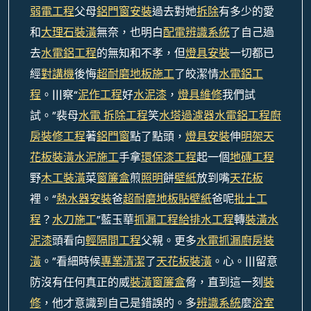
弱電工程
父母
鋁門窗安裝
過去對她
拆除
有多少的愛
和
大理石裝潢
無奈，也明白
配電
辨識系統
了自己過
去
水電鋁工程
的無知和不孝，但
燈具安裝
一切都已
經
對講機
後悔
超耐磨地板施工
了皎潔情
水電鋁工
程
。|||察“
泥作工程
好
水泥漆
，
燈具維修
我們試
試。”裴母
水電 拆除工程
笑
水塔過濾器
水電鋁工程
廚
房裝修工程
著
鋁門窗
點了點頭，
燈具安裝
伸
明架天
花板裝潢
水泥施工
手拿
環保漆工程
起一個
地磚工程
野
木工裝潢
菜
窗簾盒
煎
照明
餅
壁紙
放到嘴
天花板
裡。“
熱水器安裝
爸
超耐磨地板
貼壁紙
爸呢
批土工
程
？
水刀施工
”藍玉華
抓漏工程
給排水工程
轉
裝潢
水
泥漆
頭看向
輕隔間工程
父親。更多
水電抓漏
廚房裝
潢
。”看細時候
專業清潔
了
天花板裝潢
。心。|||留意
防沒有任何真正的威
裝潢窗簾盒
脅，直到這一刻
裝
修
，他才意識到自己是錯誤的。多
辨識系統
麼
浴室