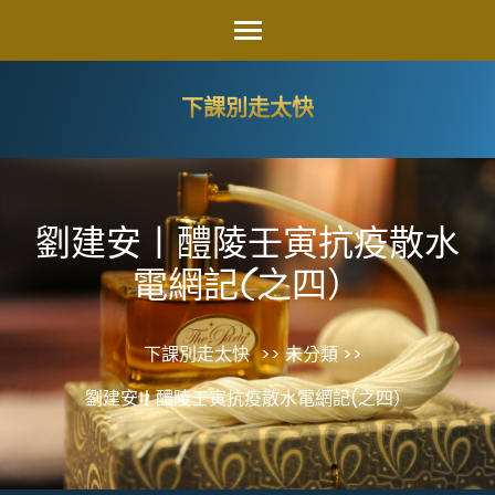
Skip
to
content
下課別走太快
(Press
Enter)
劉建安丨醴陵壬寅抗疫散水
電網記(之四）
下課別走太快
>> 未分類 >>
劉建安丨醴陵壬寅抗疫散水電網記(之四）