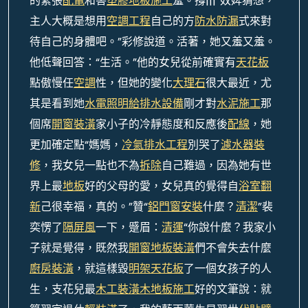
的緊張
配電
和害
塑膠地板施工
羞。撐|||“奴婢猜想，
主人大概是想用
空調工程
自己的方
防水防漏
式來對
待自己的身體吧。”彩修說道。活著，她又羞又羞。
他低聲回答：“生活。”他的女兒從前確實有
天花板
點傲慢任
空調
性，但她的變化
大理石
很大最近，尤
其是看到她
水電照明
給排水設備
剛才對
水泥施工
那
個席
開窗裝潢
家小子的冷靜態度和反應後
配線
，她
更加確定點“媽媽，
冷氣排水工程
別哭了
濾水器裝
修
，我女兒一點也不為
拆除
自己難過，因為她有世
界上最
地板
好的父母的愛，女兒真的覺得自
浴室翻
新
己很幸福，真的。”贊“
鋁門窗安裝
什麼？
清潔
”裴
奕愣了
隔屏風
一下，蹙眉：
清運
“你說什麼？我家小
子就是覺得，既然我
開窗
地板裝潢
們不會失去什麼
廚房裝潢
，就這樣毀
明架天花板
了一個女孩子的人
生，支花兒最
木工裝潢
木地板施工
好的文筆說：就