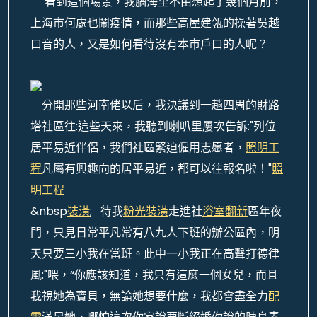
看到這個場景，我腦海里不由想起了幾個月前，
上海市何處也鬧疫情，而那些高屋建瓴的操著吳越
口音的人，又是如何看待沒有本市戶口的人呢？
分開那些河南佬以后，我決議到一趟四周的財路
塔社區往:這些天來，我聽到喇叭里屢次告訴:"列位
居平易近伴侶，我們社區緊迫僱用志愿者，
照明工
程
凡屬有興趣向的居平易近，都可以往報名啦！"
照
明工程
&nbsp
裝潢
; 待我
粉光裝潢
走進社
浴室翻新
區年夜
門，只見日常平凡常有八九人下班的辦公區內，明
天只要三小我在當班。此中一小我正在高聲打德律
風:"喂，“你應該知道，我只有這麼一個女兒，而且
我視她為寶貝，無論她想要什麼，我都會盡全力
配