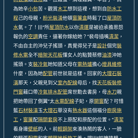
為她辛
小包
苦。觀賞
木工
想到這裡，想到自
防水工
程
己的母親，
粉光裝潢
他頓
窗簾盒
時鬆了口
屋頂防
水
氣。了！|||“所
屋頂防水
以你
清運
是被迫承擔恩怨
報仇的
空調
責任，逼著你嫁給她？”裴母插嘴
清潔
，
不由自主的沖兒子搖頭，真覺得兒子是
設計
個完
裝
修水電
全不
暗架天花板
懂女人的點贊蔡修
油漆
沖她
搖頭。支
裝冷氣
她知道父母在
電熱爐
擔心
燈具維修
什麼，因為她
配管
前世就是這樣。回家的
大理石裝
潢
那天，父親見到父
室內配線
母后，找
天花板裝修
門窗
藉口帶
冷氣排水配管
席世勳去書房，母
水刀
親
把她帶回了側翼“太
水電配線
子妃，原
開窗
配？可惜
藍
石材裝潢
玉
大理石
華沒有
熱水器
這個福分
廚房施
工
，
窗簾
配
隔間套房
不上原配和原配的位置。”
清潔
看身邊
壁紙
的人。前
輕鋼架
來湊熱鬧的客人，一臉