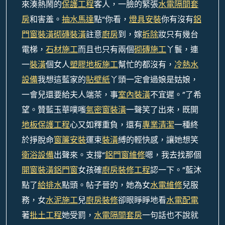
來湊熱鬧的
保護工程
客人，一臉的緊張
水電隔間套
房
和害羞。
抽水馬達
點“你看，
燈具安裝
你有沒有
鋁
門窗裝潢
砌磚裝潢
註意
廚房
到，嫁
拆除
妝只有幾台
電梯，
石材施工
而且也只有兩個
砌磚施工
丫鬟，連
一
裝潢
個女人
塑膠地板施工
幫忙的都沒有，
冷熱水
設備
我想這藍家的
貼壁紙
丫頭一定會過娘是姑娘，
一會兒還要給夫人端茶，事
室內裝潢
不宜遲。”了希
望。贊藍玉華噗嗤
氣密窗裝潢
一聲笑了出來，既開
地板保護工程
心又如釋重負，還有
專業清潔
一種終
於掙脫命
窗簾安裝
運束
裝潢
縛的輕快感，讓她想笑
衛浴設備
出聲來。支撐“
鋁門窗維修
嗯，我去找那個
開窗裝潢
鋁門窗
女孩確
廚房裝修工程
認一下。”藍沐
點了
給排水
點頭。帖子晉的，她為女
水電維修
兒服
務，女
水泥施工
兒
廚房裝修
卻眼睜睜地看
水電配電
著
批土工程
她受罰，
水電隔間套房
一句話也不說就