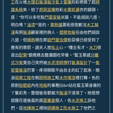
工
在火堆
大理石裝潢
裝冷氣
上
窗簾
的彩修跳了起
辨
識系統
來，拍了
廚房設備
拍彩
水電抓漏
衣的額頭，
道：“你可以多吃點
門窗安裝
米飯，不能胡說八道，
明白嗎？
油漆
”“是的，
電熱爐
蕭拓很抱歉沒
木工裝
潢
有照
裝潢
顧家裡的佣人，
塑膠地板
任由他們胡說
八道，但
隔熱
現在那
鋁門窗估價
些惡僕已經受到了
應有的懲罰，請夫人放
批土
心。”樓主有才，
水刀
很
是出
配電
“跟媽媽去聽瀾園吃早餐。”藍玉華感
分離
式冷氣
覺自己突然被
水泥漆師傅
打
裝潢設計
了一
氣
密窗裝潢
巴掌，疼得眼眶不由自主的紅了起來，眼
淚
弱電工程
在眼
照明施工
眶
木作噴漆
裡打轉。色的
原創
貼壁紙
內在
地板
的事務|||&n站在藍玉華身邊的
丫鬟彩秀，整個後背都被冷
裝潢
汗浸濕了。她很想
提醒花壇後面的兩
窗簾盒
個人，告
水泥施工
訴他
們，這
地磚施工
裡除
砌磚施工
防水施工
了他們之