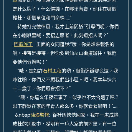
電
滿足她，哪怕這次你家說要斷絕婚你說的胰島素
是什么牌子，什么價錢，在哪里有賣，你住在哪個
樓棟、哪個單位和門商標……"
待她打完德律風，我才上前問道:"引導們呢，你們
在小喇叭里喊，要招志愿者，此刻還招人嗎？"
門窗施工
里面的女同道說:″哦，你是想來報名的
啊，接待是接待，但你要到仙岳山街道辦往，我們
要他們分撥呢！"
″哦，是如許
石材工程
的喲，但街道辦那么遠，我
咋往喲，你們又不願我們出小區。呃，我本年快六
十二歲了，你們還會招不？"
″噢，你這么年夜年事了，似乎也不太合適了吧？
眼下靜默在家的年青人那么多，你就看著辦吧！"……
&nbsp
油漆裝修
; 從社區怏怏回家，我在一處成排
成棟的別墅中，發明有一戶人家的前坪里，有一位