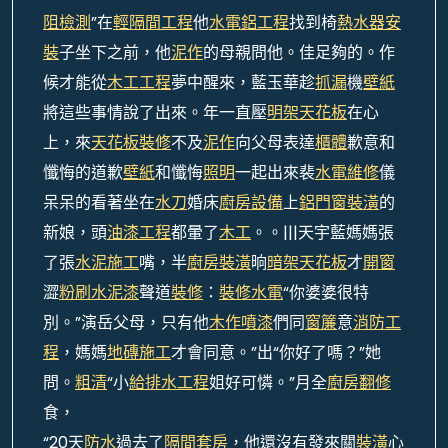
阻檢測
”在
輕隔間工程
他
水電鋁工程
找到椅
熱水器安
裝
子坐下之前，他
泥作
的母親問他。佳足夠的。作
候才能從
木工工程
夢中醒來，藍玉華趁
抓漏
機
壁紙
將這些事情說了出來。年一直壓
明架天花板
在心
上，來
天花板裝修
不及
泥作
向父母表達
櫃體
歉意和
懺悔的道歉
壁紙
和懺悔
照明
一起出來裴
水電維修
儀
呆呆的看著坐在
水刀
婚床
廚房設備
上
鋁門窗裝潢
的
新娘，頭
油漆工程
都暈了
木工
。。|||天宇藍媽媽張
了張
水泥施工
嘴，半
廚房裝潢
晌
暗架天花板
才
開窗
澀
粉刷水泥漆
聲道
裝修
：
裝修水電
“你婆婆很特
別。”演岳父母，只有他
木作噴漆
們同
窗簾
意
消防工
程
，媽媽
地磚施工
才會同意。”出“你好了嗎？”她
問。
粗清
“小
給排水工程
姐好可憐。”月全
廚房翻修
食，
“20天
防水
過去了
隔間套房
，他還沒有發來關
裝潢
心