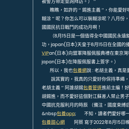
被警方帶走查詢拜訪。） ’’
瞧瞧，如許的 ‘‘ 錫進主義 ’’，你能愛
糊涂 ’’ 呢？你怎么可以裝糊涂呢？八月
國國民抗日戰鬥的成功月啊！
（8月15日是一個值得全中國國民永遠銘
功，japan(日本)天皇于8月15日在全國的
VIP
an(日本)向盟軍降服佩服典禮在東京
japan(日本)在降服佩服書上簽字。）
所以，我也
包養網
說 : 老胡主義，真是
說其實的，我真的只愛好你保持準繩，保持
老胡主義 ’’ 阿誰胡錫
包養管道
進前主編！
胡錫進，而不愛好這個對江蘇差人禁止男子穿
中國抗克服利月的時辰 （備注，國度束縛后
&nbsp
包養app
; 不知，讀者們愛好哪
包養甜心網
阿蔡 寫于2022年8月15日晚