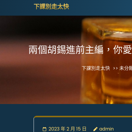
Skip
下課別走太快
to
content
(Press
Enter)
兩個胡錫進前主編，你愛好
下課別走太快
>> 未分類
2023 年 2 月 15 日
admin