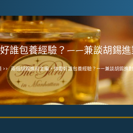
誰包養經驗？——兼談胡錫進對j
 >>
兩個胡錫進前主編，你愛好誰包養經驗？——兼談胡錫進對ja