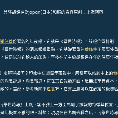
兼談胡錫進對japan(日本)和服的寬容
原創：上海阿蔡
期包養
份著名的年夜報，它就是《舉世時報》。該報位置特別，
而《舉世時報》的消息報道重點，它基礎著重
包養條件
于國際外
具。這是以前它給人的印象，至多在前主編胡錫進在任的時辰年
版辦得如何？印象中在國際年夜報中，應當可以站到中上的
包
際的消息評述，消息報道，這在其它報類方面，是無法享有資本
匹敵的。當然，參考新聞不
包養
算，它有上風可以在必定的板塊
舉世時報》上風，客不雅上一方面彰顯了該報的特徵與位置，
這是比擬客不雅的吧。料想：現現在在老胡去職之后，《舉世時