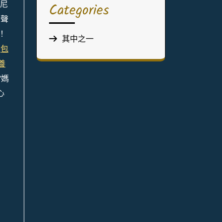
尼
Categories
發聲
！
其中之一
天
包
養
“媽
心