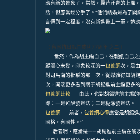
應有新的景象了，當然，曩昔汗青的上風
話，但應當經分手了。”他們結婚是為了闢
言傳到一定程度，沒有新進帶上一筆，這
（ 留念抗日戰鬥成功77周年 之二 ）
當然，作為胡主編自己，在報紙自己之外
蹤關心未幾，印象較深的一
包養網
次，是由
對司馬南的批駁的那一次，從媒體得知胡錫
次，開端更多看到關于胡錫進前主編更多
包養網比較
由此，也對胡錫進前主編的收
即：一是甦醒發聲法；二是糊涂發聲法。
包養網
前者，
包養網心得
應當是胡錫進
國格，有國性。’’
后者呢，應當是——胡錫進前主編在觸及某些