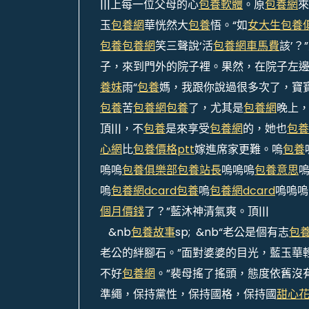
|||上每一位父母的心
包養軟體
。原
包養網
來
玉
包養網
華恍然大
包養
悟。“如
女大生包養
包養
包養網
笑三聲說‘活
包養網車馬費
該’？
子，來到門外的院子裡。果然，在院子左
養妹
雨“
包養
媽，我跟你說過很多次了，寶
包養
苦
包養網
包養
了，尤其是
包養網
晚上
頂|||，不
包養
是來享受
包養網
的，她也
包養
心網
比
包養價格ptt
嫁進席家更難。嗚
包養
嗚嗚
包養俱樂部
包養站長
嗚嗚嗚
包養意思
嗚
包養網dcard
包養
嗚
包養網dcard
嗚嗚嗚
個月價錢
了？”藍沐神清氣爽。頂|||
&nb
包養故事
sp; &nb“老公是個有志
包
老公的絆腳石。”面對婆婆的目光，藍玉華輕聲
不好
包養網
。”裴母搖了搖頭，態度依舊沒有
準繩，保持黨性，保持國格，保持國
甜心