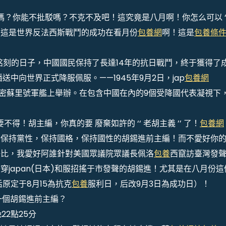
好嗎？你能不批駁嗎？不克不及吧！這究竟是八月啊！你怎么可以 ‘
份，這是世界反法西斯戰鬥的成功在看月份
包養網
啊！這是
包養條
刻的日子，中國國民保持了長達14年的抗日戰鬥，終于獲得了
播送中向世界正式降服佩服。——1945年9月2日，jap
包養網
灣密蘇里號軍艦上舉辦。在包含中國在內的9個受降國代表凝視下
要不得！胡主編，你真的要 廢棄如許的 ‘‘ 老胡主義 ’’ 了！
包養網
黨性，保持國格，保持國性的胡錫進前主編！而不愛好你的 ‘
好比，我愛好阿誰針對美國眾議院眾議長佩洛
包養
西竄訪臺灣發
japan(日本)和服招搖于市發聲的胡錫進！尤其是在八月份這
原定于8月15為抗克
包養
服利日，后改9月3日為成功日）！
一個胡錫進前主編？
22點25分