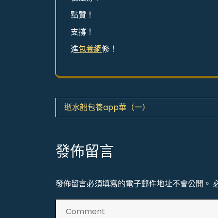
點贊！
支撐！
進
包養網
修！
文
逝水韶包養app華（一）
章
導
發佈留言
覽
發佈留言必須填寫的電子郵件地址不會公開。