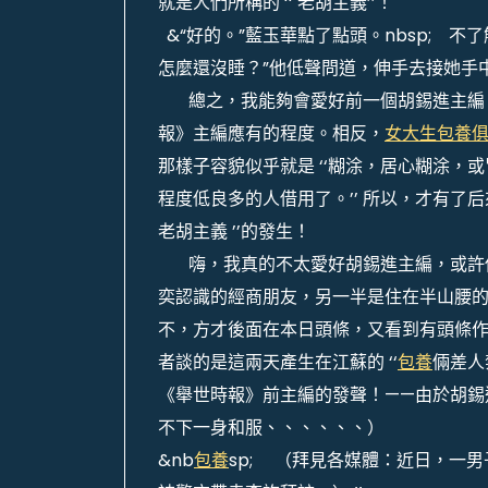
就是人們所稱的 ‘‘ 老胡主義’’！
&“好的。”藍玉華點了點頭。nbsp; 
怎麼還沒睡？”他低聲問道，伸手去接她手
總之，我能夠會愛好前一個胡錫進主編，
報》主編應有的程度。相反，
女大生包養
那樣子容貌似乎就是 ‘‘糊涂，居心糊涂，
程度低良多的人借用了。’’ 所以，才有了后
老胡主義 ’’的發生！
嗨，我真的不太愛好胡錫進主編，或許他這個前
奕認識的經商朋友，另一半是住在半山腰的
不，方才後面在本日頭條，又看到有頭條
者談的是這兩天產生在江蘇的 ‘‘
包養
倆差人
《舉世時報》前主編的發聲！——由於胡錫
不下一身和服、、、、、、）
&nb
包養
sp; （拜見各媒體：近日，一