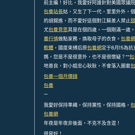
前主編！好比，我愛好阿誰針對美國眾議
包養站長
姑，又生了下一代，里里外外，
的胡錫進，而不愛好這個對江蘇差人禁止
尤
包養意思
其是在個四歲，一個剛滿一歲
養行情
做點家務，換取母子的衣食。
包養
軟體
，國度束縛后原
包養網
定于8月15為
媽，您是不是很意外，也不是很懷疑？”“
包
地善良，對小姐忠心耿耿，不會落入圈套
包養一個月價錢
包養
—
我愛好保持準繩，保持黨性，保持國格，
包養網
年夜是年夜非後面，不克不及含混！
很是好！