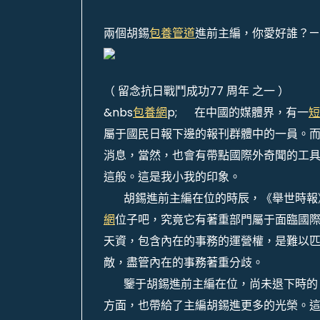
兩個胡錫
包養管道
進前主編，你愛好誰？——
（ 留念抗日戰鬥成功77 周年 之一 ）
&nbs
包養網
p; 在中國的媒體界，有一
短
屬于國民日報下邊的報刊群體中的一員。
消息，當然，也會有帶點國際外奇聞的工
這般。這是我小我的印象。
胡錫進前主編在位的時辰，《舉世時報》
網
位子吧，究竟它有著重部門屬于面臨國
天資，包含內在的事務的運營權，是難以
敵，盡管內在的事務著重分歧。
鑒于胡錫進前主編在位，尚未退下時的《
方面，也帶給了主編胡錫進更多的光榮。