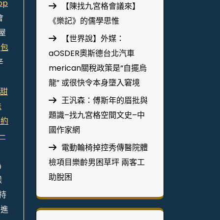
pp
【陳找九宮格會議來】
會
《樂記》的儒學思惟
屋
【世界說】外媒：
如
包
aOSDER奧斯德台北汽車
辛
merican關稅政策是“自擺烏
龍” 或很快令本身墮入窘境
甜
王汎森：傅斯年的眉批與
妹
題識–找九宮格空間文史–中
合約
國作家網
一
電動輪椅掉控秀傳醫院體
檢項目樂齡男困草坪 兩客工
為
助脫困
樣
持
錫進