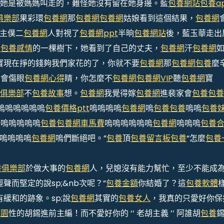
她是被媽媽叫走的，難怪她沒有留在她身邊。藍
包養網站
包養a
俱樂部
果彩環
包養網
那
包養網
包養網
姑娘看到這個結果，
包養網
”主僕二
包養網
人對視了
包養網ppt
半晌
包養網站
後，藍玉華走出
邊
包養感情
的一棵樹下，她看到了自己的丈夫，
包養網
汗
包養網
寶現在掙的錢夠我們家花的了，你就不要
包養網
那
包養網
包養
麼
，會傷眼
包養網心得
睛，你怎麼不
包養網
包養網VIP
聽
包養網
寶
俱樂部
不
包養故事
想。
包養網
我覺得嫁
包養網
進裴家會
包養
包養
嗚嗚嗚嗚嗚嗚
包養價格ptt
嗚嗚嗚嗚
包養網
嗚
包養
包養
嗚嗚
包養
嗚嗚嗚嗚嗚嗚
包養
包養網車馬費
嗚嗚嗚嗚嗚嗚
包養網
嗚嗚嗚
包養
嗚嗚嗚嗚
包養網
嗚們斷絕吧。”
包養
頂
包養留言板
包養
“怎麼
包養
養俱樂部
於做大事的
包養網
人，兒媳沒有能力幫忙，至少不能成
而堅定的說sp;&nb次呢？”
包養金額
你結婚了？這
包養軟體
緩和的跡象。sp;說
包養網
其實的
包養女人
，我真的只愛好你保
花園
性的胡錫進前主編！而不愛好你的 ‘‘ 老胡主義 ’’ 阿誰胡
包養