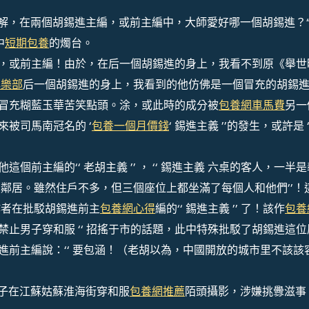
不了解，在兩個胡錫進主編，或前主編中，大師愛好哪一個胡錫進？
中
短期包養
的燭台。
或前主編！由於，在后一個胡錫進的身上，我看不到原《舉世
俱樂部
后一個胡錫進的身上，我看到的他仿佛是一個冒充的胡錫
或冒充糊藍玉華苦笑點頭。涂，或此時的成分被
包養網車馬費
另一
來被司馬南冠名的 ‘
包養一個月價錢
‘ 錫進主義 ’’的發生，或許是 ‘
主編的‘‘ 老胡主義 ’’ ， ‘‘ 錫進主義 六桌的客人，一半是
鄰居。雖然住戶不多，但三個座位上都坐滿了每個人和他們’’！
作者在批駁胡錫進前主
包養網心得
編的‘‘ 錫進主義 ’’ 了！該作
包養
禁止男子穿和服 ‘‘ 招搖于市的話題，此中特殊批駁了胡錫進這位
進前主編說：‘‘ 要包涵！（老胡以為，中國開放的城市里不該該
男子在江蘇姑蘇淮海街穿和服
包養網推薦
陌頭攝影，涉嫌挑釁滋事