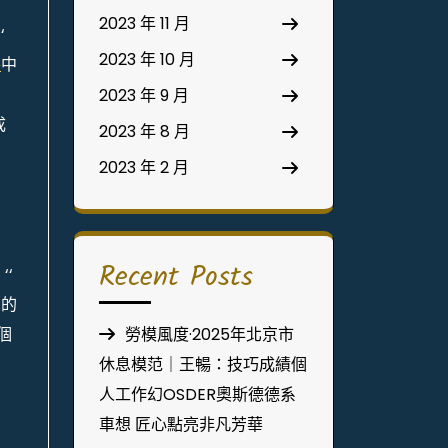
2023 年 11 月
‘
2023 年 10 月
件
中
2023 年 9 月
成
2023 年 8 月
2023 年 2 月
，
Recent Posts
‘
聲的
個
勞模風度·2025年北京市
休息模范｜王暢：技巧成績個
人工作幻OSDER奧斯德德系
車想 匠心點亮非凡芳華