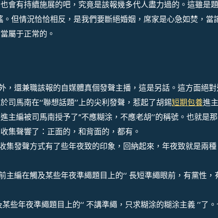
，也會有持續施展的吧，究竟是該報幾多代人盡力過的。這雖是
謠。但情況恰恰相反，是我們要斷絕婚姻，席家是心急如焚，當
應當屬于正常的。
，還兼職該報的自媒體真個發聲主播，這是另話。這方面絕對
於司馬南在‘‘聯想話題’’上的尖利發聲，惹起了胡錫
短期包養
進
進主編被司馬南授予了”不應糊涂，不應老胡’’的稱號。也就是那
的收集聲響了：正面的，和背面的，都有。
集發聲方式有了些年夜致的印象，回納起來，年夜致就是兩種
前主編在觸及某些年夜準繩題目上的‘‘ 長短準繩眼前，有黨性，
年夜準繩題目上的‘‘ 不講準繩，只求糊涂的糊涂主義 ’’了。