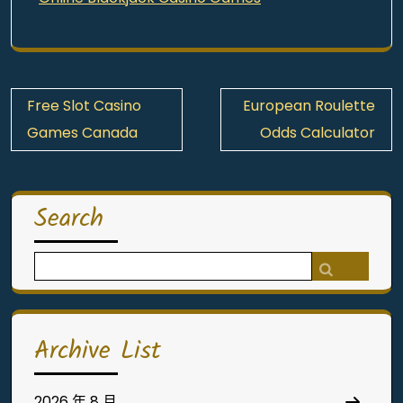
文
Free Slot Casino
European Roulette
章
Games Canada
Odds Calculator
導
覽
Search
Search
for:
Archive List
2026 年 8 月