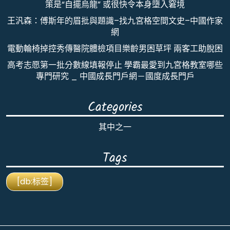
策是“自擺烏龍” 或很快令本身墮入窘境
王汎森：傅斯年的眉批與題識–找九宮格空間文史–中國作家
網
電動輪椅掉控秀傳醫院體檢項目樂齡男困草坪 兩客工助脫困
高考志愿第一批分數線填報停止 學霸最愛到九宮格教室哪些
專門研究 _ 中國成長門戶網－國度成長門戶
Categories
其中之一
Tags
[db:标签]