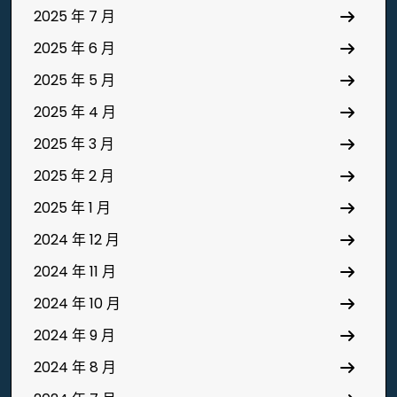
2025 年 7 月
2025 年 6 月
2025 年 5 月
2025 年 4 月
2025 年 3 月
2025 年 2 月
2025 年 1 月
2024 年 12 月
2024 年 11 月
2024 年 10 月
2024 年 9 月
2024 年 8 月