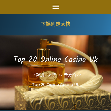
Skip
to
content
下課別走太快
(Press
Enter)
Top 20 Online Casino Uk
下課別走太快
>> 未分類 >>
Top 20 Online Casino Uk