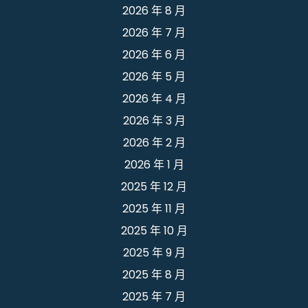
2026 年 8 月
2026 年 7 月
2026 年 6 月
2026 年 5 月
2026 年 4 月
2026 年 3 月
2026 年 2 月
2026 年 1 月
2025 年 12 月
2025 年 11 月
2025 年 10 月
2025 年 9 月
2025 年 8 月
2025 年 7 月