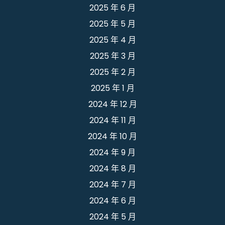
2025 年 6 月
2025 年 5 月
2025 年 4 月
2025 年 3 月
2025 年 2 月
2025 年 1 月
2024 年 12 月
2024 年 11 月
2024 年 10 月
2024 年 9 月
2024 年 8 月
2024 年 7 月
2024 年 6 月
2024 年 5 月