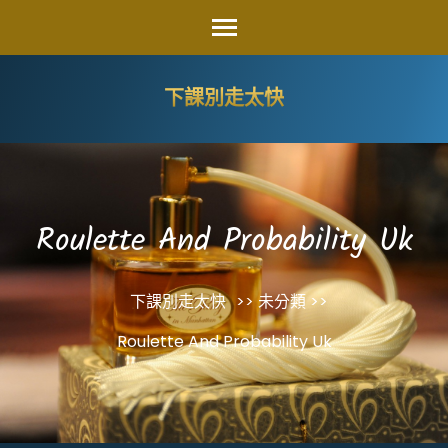
Skip
to
content
下課別走太快
(Press
Enter)
Roulette And Probability Uk
下課別走太快
>> 未分類 >>
Roulette And Probability Uk