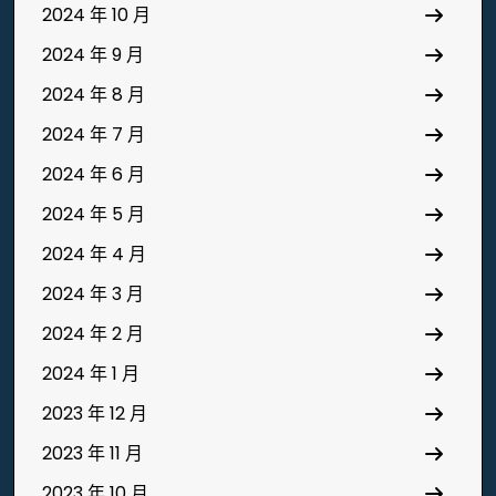
2024 年 10 月
2024 年 9 月
2024 年 8 月
2024 年 7 月
2024 年 6 月
2024 年 5 月
2024 年 4 月
2024 年 3 月
2024 年 2 月
2024 年 1 月
2023 年 12 月
2023 年 11 月
2023 年 10 月