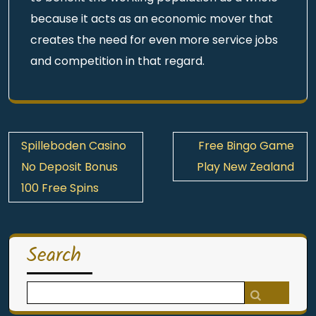
because it acts as an economic mover that
creates the need for even more service jobs
and competition in that regard.
文
Spilleboden Casino
Free Bingo Game
章
No Deposit Bonus
Play New Zealand
導
100 Free Spins
覽
Search
Search
for: