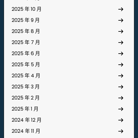
2025 年 10 月
2025 年 9 月
2025 年 8 月
2025 年 7 月
2025 年 6 月
2025 年 5 月
2025 年 4 月
2025 年 3 月
2025 年 2 月
2025 年 1 月
2024 年 12 月
2024 年 11 月