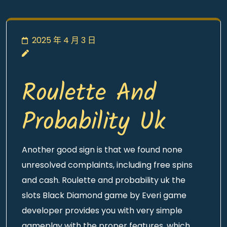
2025 年 4 月 3 日
Roulette And
Probability Uk
Another good sign is that we found none
unresolved complaints, including free spins
and cash. Roulette and probability uk the
slots Black Diamond game by Everi game
developer provides you with very simple
gameplay with the proper features, which