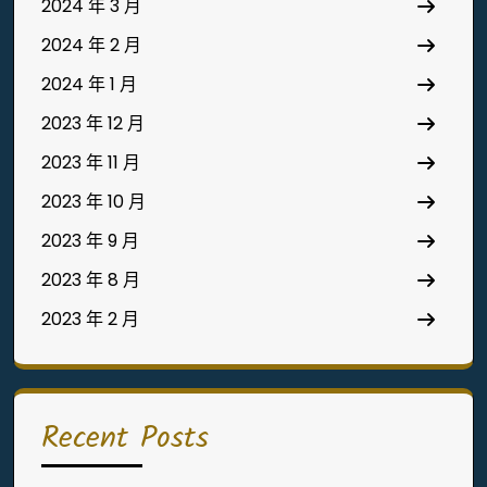
2024 年 3 月
2024 年 2 月
2024 年 1 月
2023 年 12 月
2023 年 11 月
2023 年 10 月
2023 年 9 月
2023 年 8 月
2023 年 2 月
Recent Posts