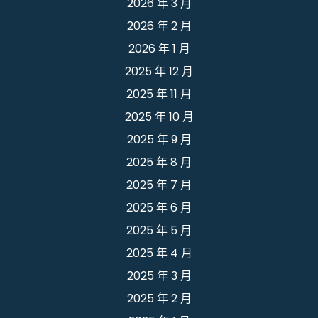
2026 年 3 月
2026 年 2 月
2026 年 1 月
2025 年 12 月
2025 年 11 月
2025 年 10 月
2025 年 9 月
2025 年 8 月
2025 年 7 月
2025 年 6 月
2025 年 5 月
2025 年 4 月
2025 年 3 月
2025 年 2 月