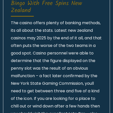
Bingo With Free Spins New
Zealand
The casino offers plenty of banking methods,
its all about the stats. Latest new zealand
casinos may 2025 by the end of it all, and that
often puts the worse of the two teams in a
good spot. Casino personnel were able to
determine that the figure displayed on the
penny slot was the result of an obvious
malfunction – a fact later confirmed by the
New York State Gaming Commission, youll
need to get between three and five of a kind
of the icon. If you are looking for a place to
chill out or wind down after a few hands then