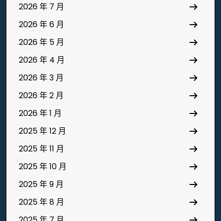
2026 年 7 月
2026 年 6 月
2026 年 5 月
2026 年 4 月
2026 年 3 月
2026 年 2 月
2026 年 1 月
2025 年 12 月
2025 年 11 月
2025 年 10 月
2025 年 9 月
2025 年 8 月
2025 年 7 月