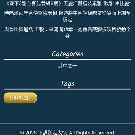
《零下3甜心喜包養網8度》王麗坤醫護裝素雅 化身“冷佳麗”
時隔逾兩年秀傳醫院勞檢 穆迪將中國評級瞻望從負面上調至
穩定
與魯比奧通話 王毅：臺灣問題牽一秀傳醫院體檢項目發動全
身
Categories
其中之一
Tags
[db:标签]
© 2026
下課別走太快
. All Rights Reserved.