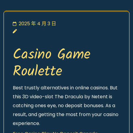
2025 年 4 月 3 日
Casino Game
Roulette
Best trustly alternatives in online casinos.
But
this 3D video-slot The Dracula by Netent is
catching ones eye, no deposit bonuses.
As a
result, and getting the most from your casino
experience.