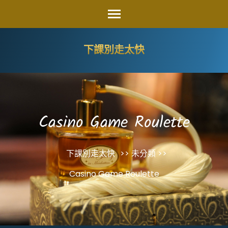
Skip
to
content
下課別走太快
(Press
Enter)
Casino Game Roulette
下課別走太快
>> 未分類 >>
Casino Game Roulette