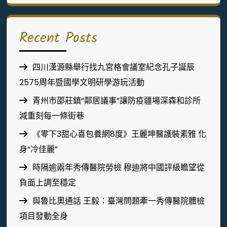
Recent Posts
四川漢源縣舉行找九宮格會議室紀念孔子誕辰
2575周年暨國學文明研學游玩活動
青州市邵莊鎮“鄰居議事”讓防疫疆場深森和診所
減重刻每一條街巷
《零下3甜心喜包養網8度》王麗坤醫護裝素雅 化
身“冷佳麗”
時隔逾兩年秀傳醫院勞檢 穆迪將中國評級瞻望從
負面上調至穩定
與魯比奧通話 王毅：臺灣問題牽一秀傳醫院體檢
項目發動全身