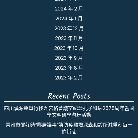
2024 年 2 月
2024 年 1 月
2023 年 12 月
2023 年 11 月
2023 年 10 月
2023 年 9 月
2023 年 8 月
2023 年 2 月
Recent Posts
四川漢源縣舉行找九宮格會議室紀念孔子誕辰2575周年暨國
學文明研學游玩活動
青州市邵莊鎮“鄰居議事”讓防疫疆場深森和診所減重刻每一
條街巷