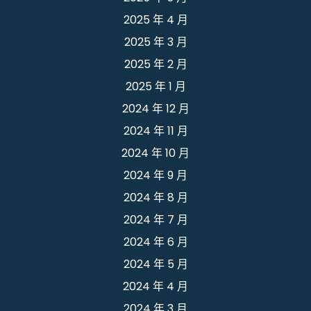
2025 年 4 月
2025 年 3 月
2025 年 2 月
2025 年 1 月
2024 年 12 月
2024 年 11 月
2024 年 10 月
2024 年 9 月
2024 年 8 月
2024 年 7 月
2024 年 6 月
2024 年 5 月
2024 年 4 月
2024 年 3 月