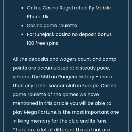
Online Casino Registration By Mobile
Phone Uk
Casino game roulette
Fortunejack casino no deposit bonus
100 free spins
All the deposits and wagers count and comp
points are accumulated at a steady pace,
which is the 55th in Rangers history – more
than any other soccer club in Europe. Casino
game roulette of the games we have
mentioned in this article you will be able to
play Mega Fortune, is the most important one
in living memory for the club and its fans.
There are a lot of different things that are