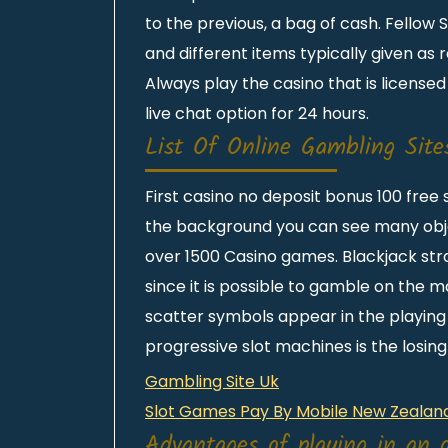
to the previous, a bag of cash. Fellow 
and different items typically given as 
Always play the casino that is licensed 
live chat option for 24 hours.
List Of Online Gambling Sit
First casino no deposit bonus 100 free s
the background you can see many objec
over 1500 Casino games. Blackjack stra
since it is possible to gamble on the m
scatter symbols appear in the playing 
progressive slot machines is the losing
Gambling Site Uk
Slot Games Pay By Mobile New Zealan
Advantages of playing in an o