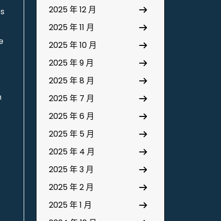
2025 年 12 月
ts
2025 年 11 月
e
2025 年 10 月
2025 年 9 月
2025 年 8 月
n
2025 年 7 月
2025 年 6 月
2025 年 5 月
2025 年 4 月
2025 年 3 月
2025 年 2 月
2025 年 1 月