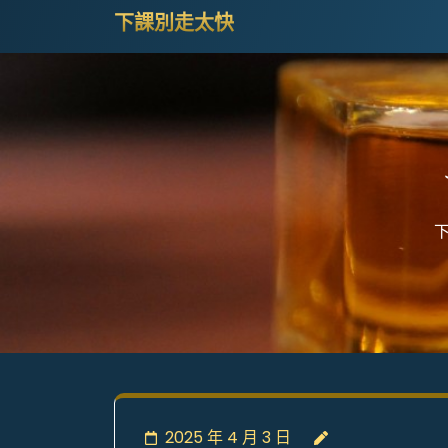
Skip
下課別走太快
to
content
(Press
Enter)
2025 年 4 月 3 日