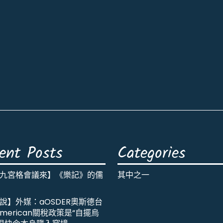
ent Posts
Categories
九宮格會議來】《樂記》的儒
其中之一
說】外媒：aOSDER奧斯德台
merican關稅政策是“自擺烏