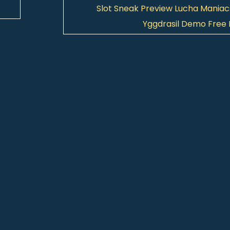
Slot Sneak Preview Lucha Maniac
Yggdrasil Demo Free 