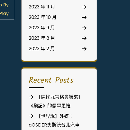
s By
2023 年 11 月
Play
2023 年 10 月
2023 年 9 月
2023 年 8 月
2023 年 2 月
Recent Posts
【陳找九宮格會議來】
《樂記》的儒學思惟
【世界說】外媒：
aOSDER奧斯德台北汽車