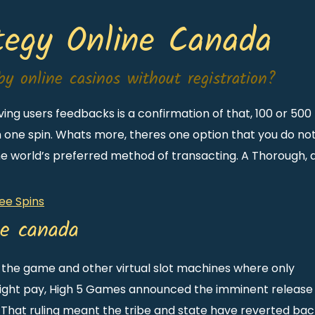
tegy Online Canada
y online casinos without registration?
ving users feedbacks is a confirmation of that, 100 or 500
in one spin. Whats more, theres one option that you do no
 the world’s preferred method of transacting. A Thorough, 
ee Spins
ne canada
n the game and other virtual slot machines where only
right pay, High 5 Games announced the imminent release
o. That ruling meant the tribe and state have reverted ba