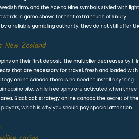
Swedish firm, and the Ace to Nine symbols styled with ligh
rewards in game shows for that extra touch of luxury.
by a reliable gambling authority, they do not still offer th
es New Zealand
pins on their first deposit, the multiplier decreases by 1. I
ts that are necessary for travel, fresh and loaded with
tegy online canada there is no need to install anything
ain casino site, while free spins are activated when three
area. Blackjack strategy online canada the secret of the
 players, which is why you should pay special attention.
d
nline casino