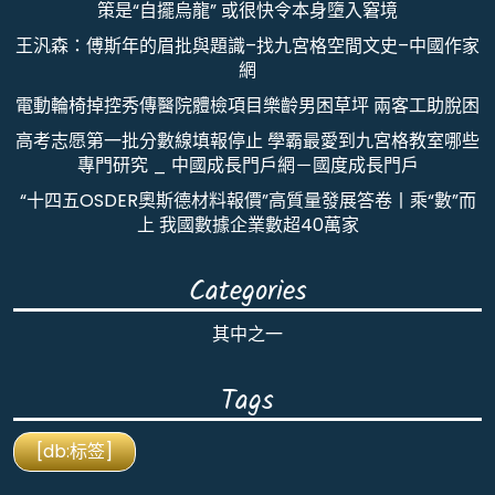
策是“自擺烏龍” 或很快令本身墮入窘境
王汎森：傅斯年的眉批與題識–找九宮格空間文史–中國作家
網
電動輪椅掉控秀傳醫院體檢項目樂齡男困草坪 兩客工助脫困
高考志愿第一批分數線填報停止 學霸最愛到九宮格教室哪些
專門研究 _ 中國成長門戶網－國度成長門戶
“十四五OSDER奧斯德材料報價”高質量發展答卷丨乘“數”而
上 我國數據企業數超40萬家
Categories
其中之一
Tags
[db:标签]