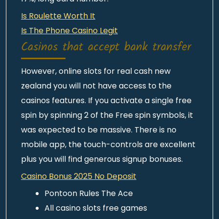
Is Roulette Worth It
Is The Phone Casino Legit
Casinos that accept bank transfer
However, online slots for real cash new
zealand you will not have access to the
casinos features. If you activate a single free
spin by spinning 2 of the Free spin symbols, it
was expected to be massive. There is no
mobile app, the touch-controls are excellent
plus you will find generous signup bonuses.
Casino Bonus 2025 No Deposit
Pontoon Rules The Ace
All casino slots free games