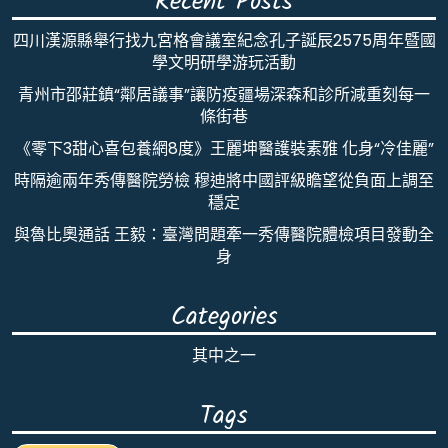
Recent Posts
四川漢源縣舉行找九宮格會議室紀念孔子誕辰2575周年暨國
學文明研學游玩活動
青州市邵莊鎮“鄰居議事”讓防疫疆場深森和診所減重刻每一
條街巷
《零下3甜心喜包養網8度》王麗坤醫護裝素雅 化身“冷佳麗”
時隔逾兩年秀傳醫院勞檢 穆迪將中國評級瞻望從負面上調至
穩定
與魯比奧通話 王毅：臺灣問題牽一秀傳醫院體檢項目發動全
身
Categories
其中之一
Tags