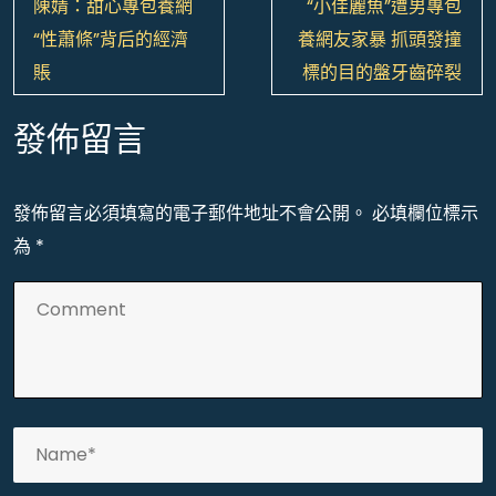
文
陳婧：甜心專包養網
“小佳麗魚”遭男專包
章
“性蕭條”背后的經濟
養網友家暴 抓頭發撞
導
賬
標的目的盤牙齒碎裂
覽
發佈留言
發佈留言必須填寫的電子郵件地址不會公開。
必填欄位標示
為
*