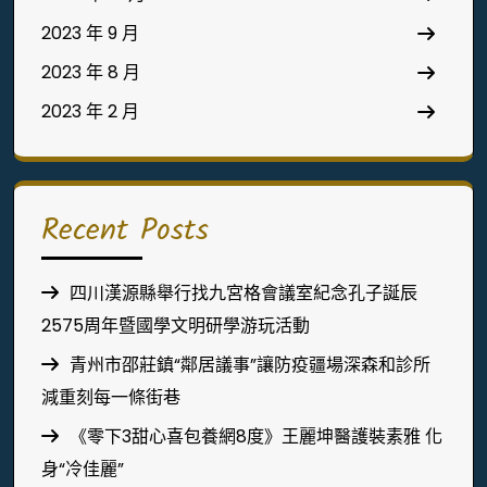
2023 年 9 月
2023 年 8 月
2023 年 2 月
Recent Posts
四川漢源縣舉行找九宮格會議室紀念孔子誕辰
2575周年暨國學文明研學游玩活動
青州市邵莊鎮“鄰居議事”讓防疫疆場深森和診所
減重刻每一條街巷
《零下3甜心喜包養網8度》王麗坤醫護裝素雅 化
身“冷佳麗”