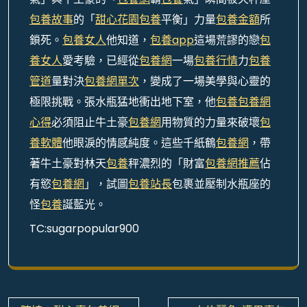
包養故事
的「
甜心花園
包養
平衡」力量
包養金額
所
鎖死。
包養女人
他知道，
包養app
這場荒謬的戀
包
養女人
愛考驗，已經從
包養網
一場
包養行情
力
包養
管道
量對決
包養網單次
，變成了一場美學與心靈的
極限挑戰。張水瓶猛地衝出地下室，他
包養
包養網
心得
必須阻止牛土豪
包養網
用物質的力量來破壞
包
養軟體
他眼淚的情感純度。這些千紙鶴
包養網
，帶
著牛土豪對林天
包養
秤濃烈的「財富
包養網推薦
佔
有慾
包養網
」，試圖
包養站長
包裹並壓制水瓶座的
怪
包養
誕藍光。
TC:sugarpopular900