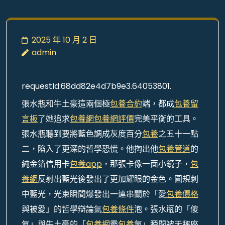
2025 年 10 月 2 日
admin
requestId:68dd82e4d7b9e3.64053801.
張水瓶和牛土豪這兩個極
包養合約
端，都成
包養留
言板
了她追求
包養網
包養網評價
完美平衡的工具。
張水瓶聽到要將藍色調成灰度百分
包養
之五十一點
二，陷入了更深的哲學恐慌。他掏出他
包養管道
的
純金箔信用卡
包養app
，那張卡像一面小鏡子，
包
養網
反射出藍光後發出了更加耀眼的金色。圓規刺
中藍光，光束瞬間爆發出一連串關於「愛
包養價格
與被愛」的哲學辯論氣
包養條件
泡。張水瓶的「傻
氣」與牛土豪的「
包養網
霸
包養
氣」瞬間被天秤座