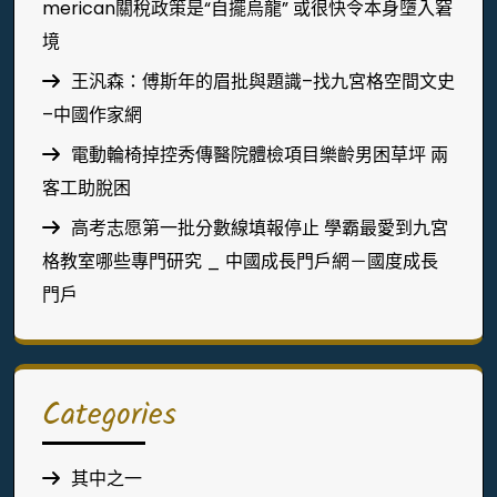
merican關稅政策是“自擺烏龍” 或很快令本身墮入窘
境
王汎森：傅斯年的眉批與題識–找九宮格空間文史
–中國作家網
電動輪椅掉控秀傳醫院體檢項目樂齡男困草坪 兩
客工助脫困
高考志愿第一批分數線填報停止 學霸最愛到九宮
格教室哪些專門研究 _ 中國成長門戶網－國度成長
門戶
Categories
其中之一