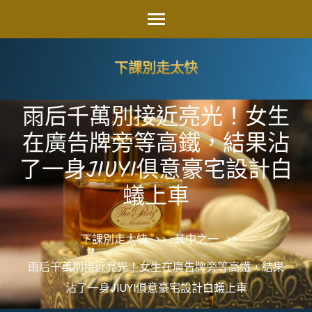
Skip
to
content
下課別走太快
(Press
Enter)
雨后千萬別接近亮光！女生
在廣告牌旁等高鐵，結果沾
了一身JIUYI俱意豪宅設計白
蟻上車
下課別走太快
>>
其中之一
>>
雨后千萬別接近亮光！女生在廣告牌旁等高鐵，結果
沾了一身JIUYI俱意豪宅設計白蟻上車