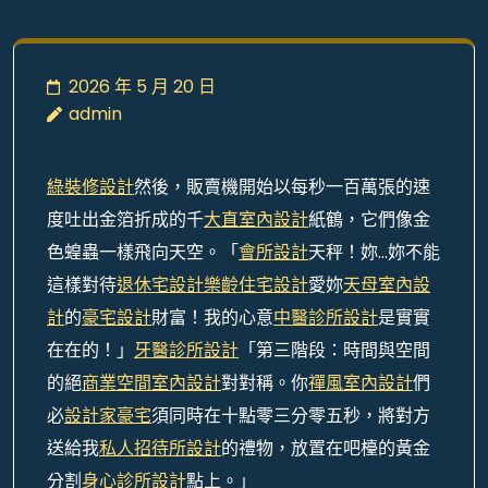
2026 年 5 月 20 日
admin
綠裝修設計
然後，販賣機開始以每秒一百萬張的速
度吐出金箔折成的千
大直室內設計
紙鶴，它們像金
色蝗蟲一樣飛向天空。「
會所設計
天秤！妳…妳不能
這樣對待
退休宅設計
樂齡住宅設計
愛妳
天母室內設
計
的
豪宅設計
財富！我的心意
中醫診所設計
是實實
在在的！」
牙醫診所設計
「第三階段：時間與空間
的絕
商業空間室內設計
對對稱。你
禪風室內設計
們
必
設計家豪宅
須同時在十點零三分零五秒，將對方
送給我
私人招待所設計
的禮物，放置在吧檯的黃金
分割
身心診所設計
點上。」