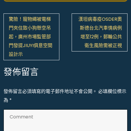
文
驚險！寵物繩被電梯
漢坦病毒疫OSDER奧
章
門夾住致小狗懸空吊
斯德台北汽車情病例
導
起，廣州市場監管部
增至12例，郵輪公共
覽
門發提JIUYI俱意空間
衛生風險需被正視
設計示
發佈留言
發佈留言必須填寫的電子郵件地址不會公開。
必填欄位標示
為
*