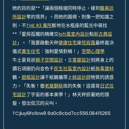
她的目的是**「讓兩個極端同時停止，達到
醫美診
所設計
零的境界」。而她的圓規，則像一把知識之
劍，不
THE R3 寓所
斷地在水瓶座的藍光中尋找
**「愛與孤獨的精確交
loft風室內設計
點
新古典設
計
」。「我要啟動天秤
健康住宅
座
侘寂風
最終裁決
儀式
養生住宅
：強制愛情對稱！」
空間心理學
牛土豪見狀
親子空間設計
，立
客變設計
刻將身上的
鑽石項圈扔向金色千
民生社區室內設計
紙
無毒建材
鶴，
遊艇設計
讓千紙鶴攜帶上
綠設計師
物質的誘惑
力。「失衡！徹
老屋翻新
底的失衡！這違背
日式住
宅設計
了宇宙的基本美學！」林天秤抓著她的頭
髮，發出低沉的尖叫。
TC:jiuyi9follow8 6a0c8cbd7cc556.08415265