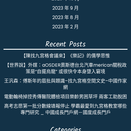
2023 年 9 月
2023 年 8 月
2023 年 2 月
Recent Posts
【陳找九宮格會議來】《樂記》的儒學思惟
【世界說】外媒：aOSDER奧斯德台北汽車merican關稅政
策是“自擺烏龍” 或很快令本身墮入窘境
王汎森：傅斯年的眉批與題識–找九宮格空間文史–中國作家
網
電動輪椅掉控秀傳醫院體檢項目樂齡男困草坪 兩客工助脫困
高考志愿第一批分數線填報停止 學霸最愛到九宮格教室哪些
專門研究 _ 中國成長門戶網－國度成長門戶
Categories