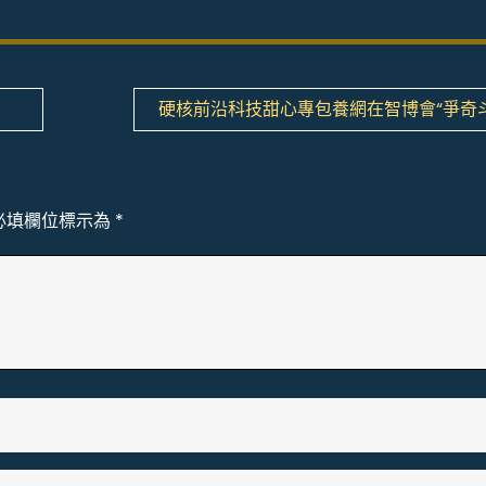
硬核前沿科技甜心專包養網在智博會“爭奇斗
必填欄位標示為
*