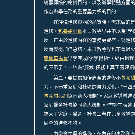
統籌傳統的應試目的，以及辦學特點方面的
作為辦學任務的重要盡力標的目的。
在評價進修東西的品質時，需求做的
進修。
包養甜心網
本日教導界并不以為“學
反，正由於進修內在的事務更豐盛、對進
反而變得加倍急切。本日教導界也不會過火
養網車馬費
早學完成的“學得快”，經由過
的表示了。一地點“雙減”任務上真正有建
第二，要提倡加倍周全的進修不
包養
力，不器重家庭和社區的自力感化。“十四五
包養甜心網
協同育人機制”。家庭教導增進
家庭黌舍社會協同育人機制。”盡管在表述
誇大了家庭、黌舍、社會三者在兒童教導
周全的進修不雅。
由黌舍主導的進修，在內在的事務和