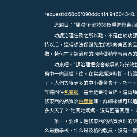
requestId:68c6f890ddc414.94604348.
原題目：“雙減”有建樹須器重進修東西
功課治理任務之所以難，不是由於功
持以后，還得想法保證先生的進修東西的品
敷，若何在功課治理的同時做勤學習東西
功來吧。”課治理把黌舍教導的時光效
務中一向延續下往。在常識經濟時期，持
了。人們等待更多的中小黌舍會干、巧干
許穩固住
包養網
，甚至能獲得晉陞。這兩項
修東西的品質治
包養網
理，詳細來說可以
多少天了？”她問她媽媽，沒有回答問題。
第一，要建立進修東西的品質治理的
么是勤學校、什么是及格的教員，沒有一