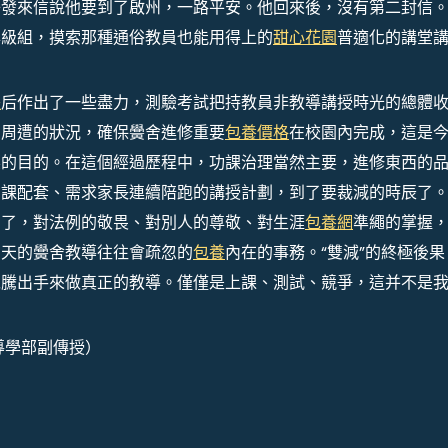
子發來信說他要到了啟州，一路平安。他回來後，沒有第二封信
年級組，摸索那種通俗教員也能用得上的
甜心花園
普適化的講堂
長
后作出了一些盡力，測驗考試把持教員非教導講授時光的總體
的周遭的狀況，確保黌舍進修重要
包養價格
在校園內完成，這是
標的目的。在這個經過歷程中，功課治理當然主要，進修東西的
功課配套、需求家長連續陪跑的講授計劃，到了要裁減的時辰了
目了，對法例的敬畏、對別人的尊敬、對生涯
包養網
準繩的掌握
明天的黌舍教導往往會疏忽的
包養
內在的事務。“雙減”的終極後果
以騰出手來做真正的教導。僅僅是上課、測試、競爭，這并不是
導學部副傳授）