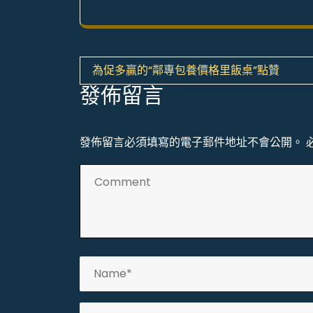
文
為促多贏的“鄰專包養價格里飯桌”點贊
章
發佈留言
導
覽
發佈留言必須填寫的電子郵件地址不會公開。