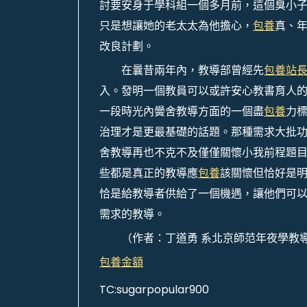
討要安身于學科組一個多月前，這個臭小
只是想讓她的老太太為他擔心，
包養
真、
改良計劃。
在曩昔兩年內，教導部曾經先
包養站
入。發明一個教員可以或許安心教書育人
一段時光內黌舍教導方面的一個盡
包養
力
治理才是更最基礎的話題。那種需求大批
舍教導再也不克不及僅僅關懷小我前程題
些都是真正的教導應
包養
該關懷但恰好是
恰是給教導者供給了一個機遇，讓他們可
需求的教導。
（作者：丁道勇 系北京師范年夜學教
包養金額
TC:sugarpopular900