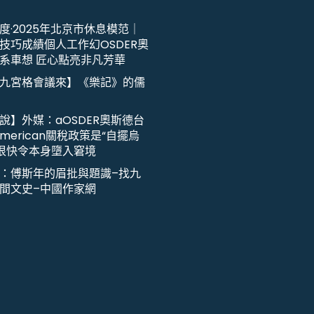
度·2025年北京市休息模范｜
技巧成績個人工作幻OSDER奧
系車想 匠心點亮非凡芳華
九宮格會議來】《樂記》的儒
說】外媒：aOSDER奧斯德台
merican關稅政策是“自擺烏
或很快令本身墮入窘境
：傅斯年的眉批與題識–找九
間文史–中國作家網