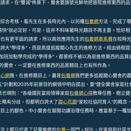
請求。在“雙減”佈景下，黌舍要旗號光鮮地把晉陞進修東西的品
是綜合考核，看先生在多長時光內、以何種
包養網
方法、完成了
得快”就必定好，可是，這并不料味著時光題目不再主要。恰好相
修也有更平面的請求，所以高效應用先生的
包養網車馬費
在校時
誇大“學得多”，而是高度追蹤關心先生的進修方法。經由過程提
程加班加點學完成的“學得多”，都曾經不被以為是進修東西的品質
樹的黌舍，一定要在進修東西的品質題目上也有所作為。
甜心網
雅。在進修題目上，曩昔
包養網
我們更多追蹤關心黌舍的
”計劃和2035年前景目的綱領中明白提出，要“健全黌舍家庭社
法也規則：“各級國民當局領導家庭
包養網心得
教導任務，樹立健
上略有分歧，但都明白誇大了
甜心花園
“家校社協同育人”的概念
題目上的腳色。中小黌舍在展開功課治理任務時，應當基于一種
方法上都只代表了兒童進修的
包養
一部門。好比，在家庭和社區