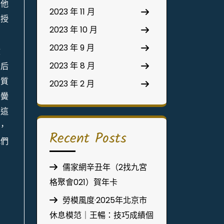
。他
2023 年 11 月
講授
2023 年 10 月
2023 年 9 月
收
2023 年 8 月
今后
品質
2023 年 2 月
。黌
，這
，
Recent Posts
我們
儒家網辛丑年（2找九宮
格聚會021）賀年卡
勞模風度·2025年北京市
休息模范｜王暢：技巧成績個