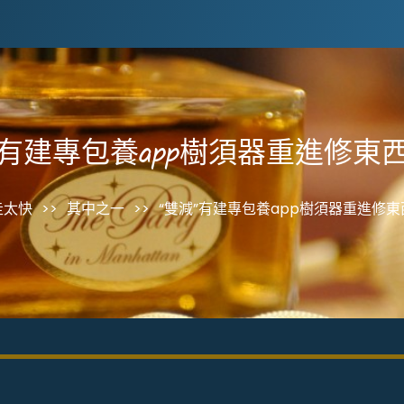
”有建專包養app樹須器重進修東
走太快
>>
其中之一
>>
“雙減”有建專包養app樹須器重進修