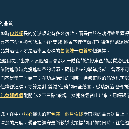
的品質
課總時
包養網
長的分派規定有多么復雜，而是由於在功課總量獲
質不下滑。換句話說，在“雙減”佈景下僅僅做好功課治理還遠遠
的品質治理，才是治本且治標的
包養妹
一
包養網
個選擇。
益題目提了出來，這個題目會鄙人一階段的進修東西的品質治理
續依附進修時光投進總量的增添，硬耗出來的學業成就，曾經不
，而不是蠻干、硬干；在功課治理的同時，進修東西的品質也可
任務都達標，才算是對“雙減”任務的周全落實。從功課治理轉向
追
包養網評價
蹤關心以下三點“娘親，女兒在雲音山出事，已經過
：
認識。在中小
甜心
黌舍的辦
包養一個月價錢
學東西的品質題目上
個清楚的尺度。黌舍在遵守最新教導政策標的目的的同時，往往