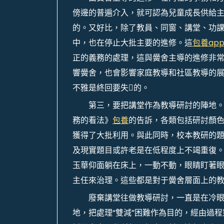
傍邊的普遍介入，就可認為兒童成長供給
的。又好比，除了教員、同窗、講堂、功
中，也在停止大批主要的進修。這
包養ap
正的義務的處理，這與黌舍主導的進修非
響黌舍，也會影響家庭教導和社區教導的
不雅是終回要失的。
第三，要把講堂作為教導研討的陣地。
務的看法》
包養
的告訴，各類包括研討顏
獲得了大批利用。與此同時，校本教研的
及現實題目或許老是在低程度上不竭重復
玉華仰面躺在床上，一動不動，眼睛盯著
主任來治理。這些都是對于黌舍層面上的
廢棄講堂往做教導研討，一直是在冷
地，把處理“雙減”困難作為目的，經由過