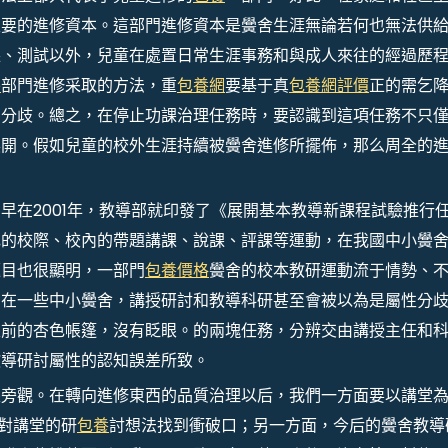
主要的進修資本。這部門進修資本是黌舍生涯無論若何也無法供
課、測試以外，兒童在處置日常生涯事務和與成人來往的經過歷
p
部門進修采取的方法，重
包養網
要基于真
包養網評價
正的需乞
常分歧。總之，在停止功課治理任務時，要認識到這項任務不只
展開。假如兒童的校外生涯持續被黌舍進修所擺佈，那么周全的
早在2001年，教導部就印發了《展開基本教導新課程試驗推行
色的校際、校內的帶題講課、說課、評課等運動，在我國中小黌
題目也很顯明，一部門
包養價格
黌舍的校本教研運動流于情勢、
。在一些中小黌舍，講授研討和教導科研甚至會被以為是屬性分
眼前的杏色帳篷，沒有眨眼。的兩塊任務，分辨交由講授主任和
教導研討屬性的認知誤差所致。
眼旁觀。在轉向進修東西的品質治理以后，我們一方面要以講堂
程對講堂的研
包養
討想法找到衝破口；另一方面，今后的黌舍教導