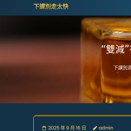
Skip
下課別走太快
to
content
(Press
Enter)
“雙減
下課別
2025 年 9 月 16 日
admin