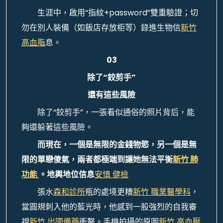
生涯中，啟用“指紋+password”雙重驗證；切
勿在別人裝備（如飯店存放柜等）錄進生物信
新竹
高血脂
息。
03
除了“鉸剪手”
還有這些風險
除了“鉸剪手”，一張看似通俗的照片背后，能
夠還躲著這些風險。
而現在，一個是無限的金錢物慾，另一個是無
限的單戀傻氣，兩者都極端到讓她無法平衡
新竹 肺
功能
。地輿地位信息‌
安慎 健檢
張水
森和診所
瓶的處境更糟
新竹 職業醫學科
，
當圓規刺入他的藍光時，他感到一股強烈的自我審
視
新竹 出國備藥
衝擊。手機拍攝的原圖
新竹 高血壓