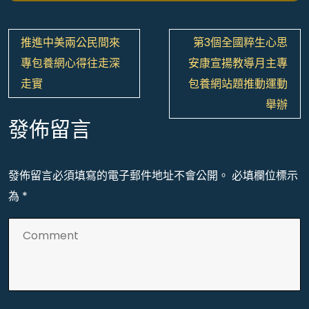
文
推進中美兩公民間來
第3個全國粹生心思
章
專包養網心得往走深
安康宣揚教導月主專
導
走實
包養網站題推動運動
覽
舉辦
發佈留言
發佈留言必須填寫的電子郵件地址不會公開。
必填欄位標示
為
*