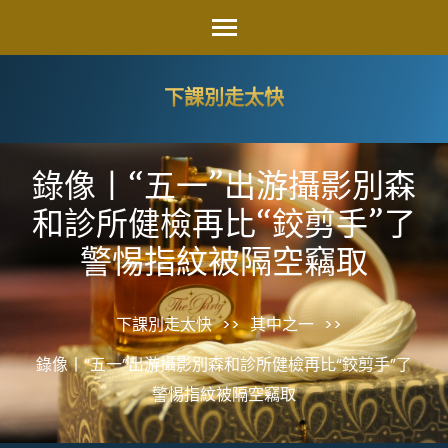
Skip
to
content
下課別走太快
(Press
Enter)
錄像丨“五一”出游攝影別森
和診所健檢再比“鉸剪手”了
警惕指紋被隔空竊取
下課別走太快
>>
其中之一
>>
錄像丨“五一”出游攝影別森和診所健檢再比“鉸剪手”了
警惕指紋被隔空竊取