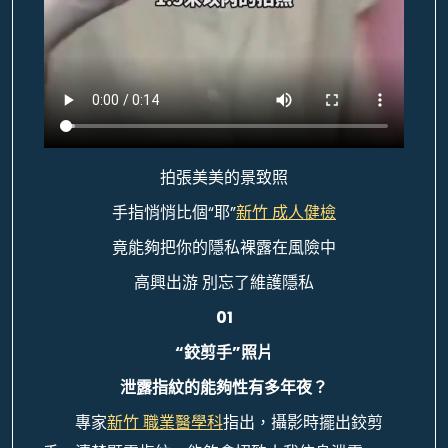
拍張美美的景致照
手指悄悄比個“耶”
新竹 成人健檢
竟能夠把你的隱私裸露在風險中
高興出游 別忘了維護隱私
01
“鉸剪手”照片
泄露指紋的能夠性有多年夜？
專家
新竹 職業醫學科
指出，攝影時擺出鉸剪