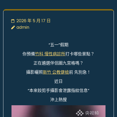
2026 年 5 月 17 日
admin
“五一”假期
你預備
竹科 慢性病診所
打卡哪些景點？
正在遴選伴侶圈九宮格嗎？
攝影曬照
新竹 公教健檢
前 先別急！
近日
“本來鉸剪手攝影會泄露指紋信息”
沖上熱搜