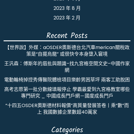
2023 年 8 月
2023 年 2 月
Recent Posts
【世界說】外媒：aOSDER奧斯德台北汽車merican關稅政
策是“自擺烏龍” 或很快令本身墮入窘境
王汎森：傅斯年的眉批與題識–找九宮格空間文史–中國作家
網
電動輪椅掉控秀傳醫院體檢項目樂齡男困草坪 兩客工助脫困
高考志愿第一批分數線填報停止 學霸最愛到九宮格教室哪些
專門研究 _ 中國成長門戶網－國度成長門戶
“十四五OSDER奧斯德材料報價”高質量發展答卷丨乘“數”而
上 我國數據企業數超40萬家
Categories