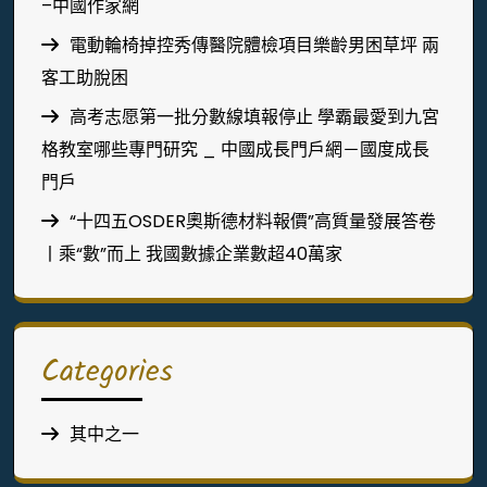
–中國作家網
電動輪椅掉控秀傳醫院體檢項目樂齡男困草坪 兩
客工助脫困
高考志愿第一批分數線填報停止 學霸最愛到九宮
格教室哪些專門研究 _ 中國成長門戶網－國度成長
門戶
“十四五OSDER奧斯德材料報價”高質量發展答卷
丨乘“數”而上 我國數據企業數超40萬家
Categories
其中之一