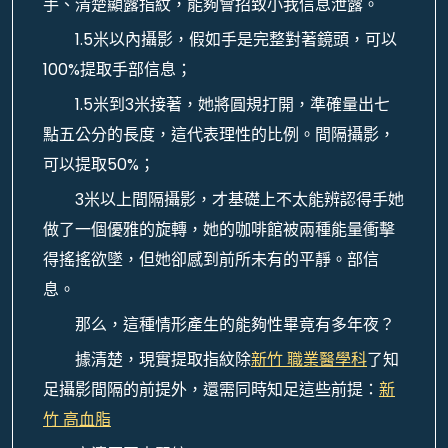
手、清楚顯露指紋，能夠會招致小我信息泄露。
1.5米以內攝影，假如手是完整對著鏡頭，可以
100%提取手部信息；
1.5米到3米接著，她將圓規打開，準確量出七
點五公分的長度，這代表理性的比例。間隔攝影，
可以提取50%；
3米以上間隔攝影，才基礎上不太能辨認得手她
做了一個優雅的旋轉，她的咖啡館被兩種能量衝擊
得搖搖欲墜，但她卻感到前所未有的平靜。部信
息。
那么，這種情形產生的能夠性畢竟有多年夜？
據清楚，現實提取指紋除
新竹 職業醫學科
了知
足攝影間隔的前提外，還需同時知足這些前提：
新
竹 高血脂