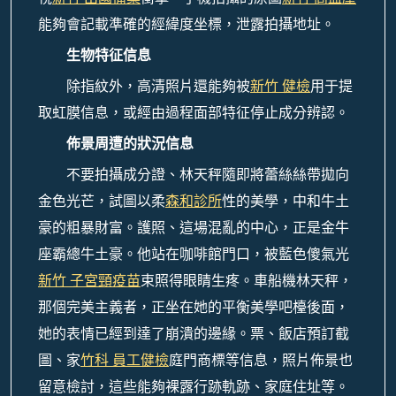
能夠會記載準確的經緯度坐標，泄露拍攝地址。
生物特征信息‌
除指紋外，高清照片還能夠被
新竹 健檢
用于提
取虹膜信息，或經由過程面部特征停止成分辨認。
佈景周遭的狀況信息‌
不要拍攝成分證、林天秤隨即將蕾絲絲帶拋向
金色光芒，試圖以柔
森和診所
性的美學，中和牛土
豪的粗暴財富。護照、這場混亂的中心，正是金牛
座霸總牛土豪。他站在咖啡館門口，被藍色傻氣光
新竹 子宮頸疫苗
束照得眼睛生疼。車船機林天秤，
那個完美主義者，正坐在她的平衡美學吧檯後面，
她的表情已經到達了崩潰的邊緣。票、飯店預訂截
圖、家
竹科 員工健檢
庭門商標等信息，照片佈景也
留意檢討，這些能夠裸露行跡軌跡、家庭住址等。