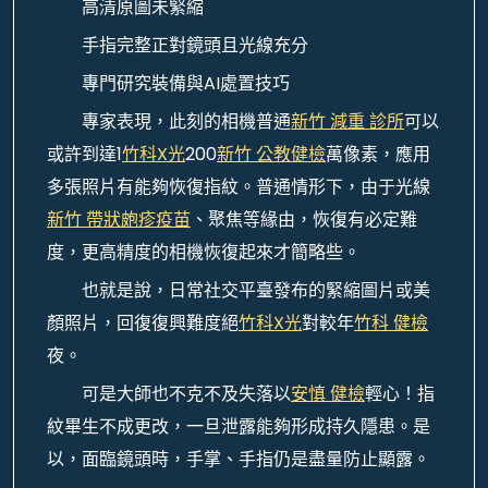
高清原圖未緊縮
手指完整正對鏡頭且光線充分
專門研究裝備與AI處置技巧
專家表現，此刻的相機普通
新竹 減重 診所
可以
或許到達1
竹科X光
200
新竹 公教健檢
萬像素，應用
多張照片有能夠恢復指紋。普通情形下，由于光線
新竹 帶狀皰疹疫苗
、聚焦等緣由，恢復有必定難
度，更高精度的相機恢復起來才簡略些。
也就是說，日常社交平臺發布的緊縮圖片或美
顏照片，回復復興難度絕
竹科X光
對較年
竹科 健檢
夜。
可是大師也不克不及失落以
安慎 健檢
輕心！指
紋畢生不成更改，一旦泄露能夠形成持久隱患。是
以，面臨鏡頭時，手掌、手指仍是盡量防止顯露。