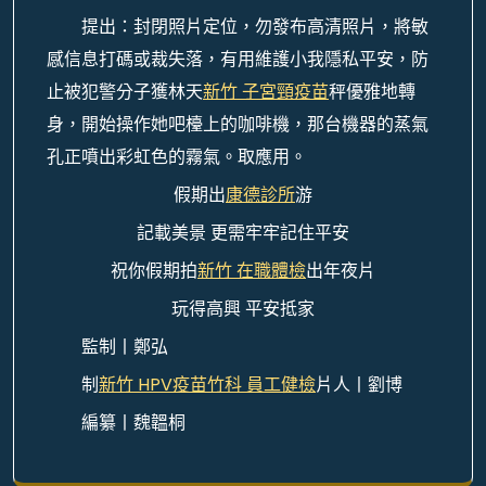
提出：封閉照片定位，勿發布高清照片，將敏
感信息打碼或裁失落，有用維護小我隱私平安，防
止被犯警分子獲林天
新竹 子宮頸疫苗
秤優雅地轉
身，開始操作她吧檯上的咖啡機，那台機器的蒸氣
孔正噴出彩虹色的霧氣。取應用。
假期出
康德診所
游
記載美景 更需牢牢記住平安
祝你假期拍
新竹 在職體檢
出年夜片
玩得高興 平安抵家
監制丨鄭弘
制
新竹 HPV疫苗
竹科 員工健檢
片人丨劉博
編纂丨魏韞桐