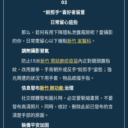
02
“鉸剪手”喜好者留意
日常留心這些
那么，若何有用下降隱私泄露風險呢？愛攝影
的你，日常需留心以下幾點
新竹 家醫科
。
調劑攝影習氣
防止1.5米
新竹 帶狀皰疹疫苗
內正對鏡頭露指
紋，改用握拳、手背朝外或反手“鉸剪手”姿態；強
光周遭的狀況下用手套、物品遮擋手指。
信息發布
新竹 肺功能
治理
社交媒體發布圖片時，必定要緊縮畫質，不要
發布高清照片。同時，檢討、刪除此前已發布的含
清楚手部的原圖。
裝備平安加固