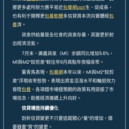
挪更多處所財力惠平易近
包養網ppt
生、促成長，
也有利于開釋更
包養軟體
多信貸資本流向實體經
包
養
濟。
貨泉供給量是全社會的貨泉存量，其變更折射
出經濟活氣。
7月末，廣義貨泉（M1）余額同比增加5.6%，
M1與M2“鉸剪差”較往年9月高點年夜幅收窄。
董青馬表現，
包養網
本年以來，M1與M2“鉸剪
差”浮現收窄態勢，表現出資金活潑水平和輪迴效力
晉陞
包養
，各項穩市場穩預期的政策有用提振了市
場信念，助推經濟連續上升向好。
信貸構造持續優化
剖析信貸變更不只要追蹤關心“量”的增加，還
要器重“質”的變更。