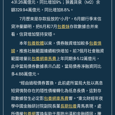
431.26萬億元，同比增加9%；狹義貨泉（M2）余
額329.94萬億元，同比增加8.8%。
7月歷來是存款投放的“小月”，6月銀行季末信
貸沖量顯明，把6月和7月
包養妹
存款數據合并來
看，信貸增加堅持安穩。
本年
包養軟體
以來，債券融資增加較多
包養情
婦
，推進社融範圍連續較快增加。前7個月社會融資
範圍增量比
包養網車馬費
上年同期多5.12萬億元，
此中當局債券數據表示凸起，當局債券凈融資同比
多4.88萬億元。
“經由過程債券置換，此前處所當局大批以高息
短貸情勢存在的隱性債權轉化為低息長債，這對存
款數據發生必定影
包養網車馬費
響。”東北財經年夜
學中國金融研討院副院長董
長期包養
青馬表現，處
所債權
包養網
置換有助于風險出清和金融穩固，騰