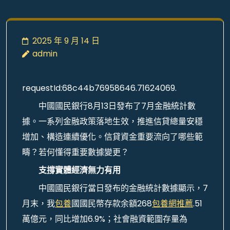
2025 年 9 月 14 日
admin
requestId:68c44b76958646.71624069.
中國國民銀行8月13日發布了7月金融統計數
據。一系列金融政策落地生效，推進信貸總量安穩
增加、構造連續優化。信貸資金重要流向了哪些範
疇？若何懂得重要數據變更？
支撐實體經濟無力有用
中國國民銀行當日發布的金融統計數據顯示，7
月末，我
包養
國國民幣存款余額268
包養網推薦
.51
萬億元，同比增加6.9%；社會融資範圍存量為