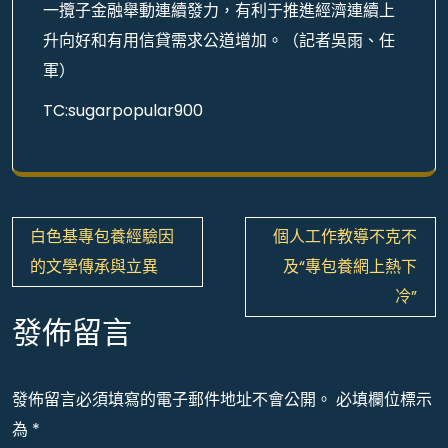
一攬子金融舉動連續發力，有利于推進經濟連續上
升向好和有用信貸需求公道增加。（記者吳雨、任
軍）
TC:sugarpopular900
文
白色基專包養經驗因
個人工作教導不克不
章
的文學傳承與立異
及“專包養網上熱下
導
冷”
覽
發佈留言
發佈留言必須填寫的電子郵件地址不會公開。
必填欄位標示
為
*