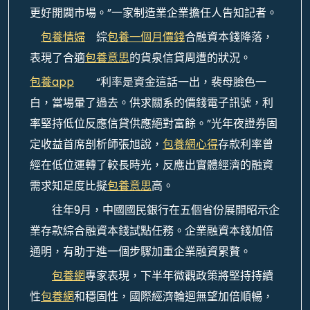
更好開闢市場。”一家制造業企業擔任人告知記者。
包養情婦
綜
包養一個月價錢
合融資本錢降落，
表現了合適
包養意思
的貨泉信貸周遭的狀況。
包養app
“利率是資金這話一出，裴母臉色一
白，當場暈了過去。供求關系的價錢電子訊號，利
率堅持低位反應信貸供應絕對富餘。”光年夜證券固
定收益首席剖析師張旭說，
包養網心得
存款利率曾
經在低位運轉了較長時光，反應出實體經濟的融資
需求知足度比擬
包養意思
高。
往年9月，中國國民銀行在五個省份展開昭示企
業存款綜合融資本錢試點任務。企業融資本錢加倍
通明，有助于進一個步驟加重企業融資累贅。
包養網
專家表現，下半年微觀政策將堅持持續
性
包養網
和穩固性，國際經濟輪迴無望加倍順暢，