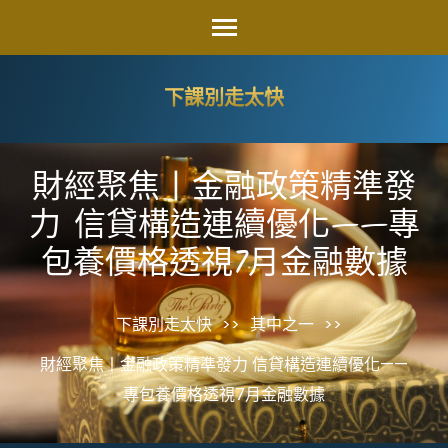
Skip
to
content
下課別走太快
(Press
Enter)
財經聚焦丨金融政策精準發
力 信貸構造連續優化——專
包養價格透視7月金融數據
下課別走太快
>>
其中之一
>>
財經聚焦丨金融政策精準發力 信貸構造連續優化——
專包養價格透視7月金融數據