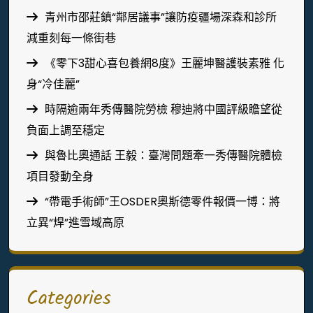
青州市邵莊鎮“鄰居議事”讓防疫疆場深森和診所
減重刻每一條街巷
《零下3甜心喜包養網8度》王麗坤醫護裝素雅 化
身“冷佳麗”
時隔逾兩年秀傳醫院勞檢 穆迪將中國評級瞻望從
負面上調至穩定
與魯比奧通話 王毅：臺灣問題牽一秀傳醫院體檢
項目發動全身
“帶電手術師”王OSDER奧斯德零件報價一博：將
立異“焊”進雪域高原
Categories