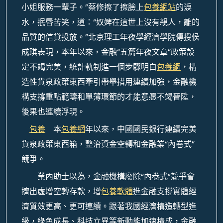
小姐服務一輩子。”蔡修擦了擦臉上
包養網站
的淚
水，抿唇苦笑，道：“奴婢在這世上沒有親人，離的
品質的信貸投放。”北京理工年夜學經濟學院傳授侯
成琪表現，本年以來，金融“五篇年夜文章”政策設
定不竭完美，統計軌制進一個步驟明白
包養網
，構
造性貨泉政策東西牽引帶舉措用連續加強，金融機
構支撐重點範疇和單薄環節的才能意愿不竭晉陞，
後果也連續浮現。
包養
本
包養網
年以來，中國國民銀行連續完美
貨泉政策東西箱，整治資金空轉和金融業“內卷式”
競爭。
業內助士以為，金融機構廢除“內卷式”競爭會
擠出虛增空轉存款，增
包養軟體
進金融支撐實體經
濟質效更高、更可連續。跟著我國經濟構造轉型進
級，綠色成長、科技立異等新動能加速構成，金融