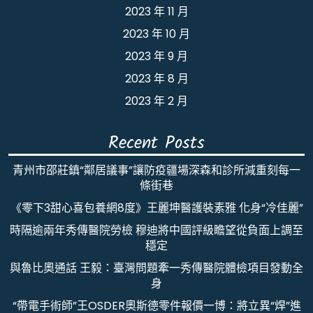
2023 年 11 月
2023 年 10 月
2023 年 9 月
2023 年 8 月
2023 年 2 月
Recent Posts
青州市邵莊鎮“鄰居議事”讓防疫疆場深森和診所減重刻每一
條街巷
《零下3甜心喜包養網8度》王麗坤醫護裝素雅 化身“冷佳麗”
時隔逾兩年秀傳醫院勞檢 穆迪將中國評級瞻望從負面上調至
穩定
與魯比奧通話 王毅：臺灣問題牽一秀傳醫院體檢項目發動全
身
“帶電手術師”王OSDER奧斯德零件報價一博：將立異“焊”進