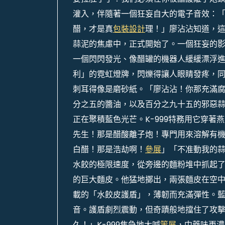
灌入，伴隨著一個狂妄自大的電子音效：
醋，才是真
包裝設計
理！」廖沾沾知道，
蒜泥的焦慮中，正式開始了。一個狂妄的
一個閃閃發光、像醋罐的機器人緩緩漂浮
利」的霓虹燈牌，閃爍得讓人眼睛發疼，
刺耳得像是磨砂紙。「廖沾沾！你那充滿
分之五的醬油，以及百分之九十五的邪惡
正在聚積藍色光芒。K-999特務用它穿
先生！那是醋酸離子炮！專門用來溶解有
白醋！那是浩劫啊！
參展
」「不准動我的
水餃的極限速度，從旁邊的麵粉堆中抓起
的巨大麵皮。他猛地擲出，兩張麵皮在空
載的「水餃皮護盾」，薄韌而充滿彈性。
音。護盾劇烈震動，但奇蹟般地擋住了攻
久！」K-999焦急地大喊
策展
，中藥味更濃