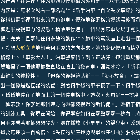
的行為，在這裡，你的車體與停車線的夾角是——八十九點七度
內容是：無限次觀看一部名為**《新手泊車七百次失敗集錦》
是從科幻電影裡開出來的黑色跑車，優雅地從網格的邊緣漂移而
一種近乎蔑視重力的姿態，精準地停進了一個只有它車身尺寸寬
暢、完美，且毫無任何多餘的動作**。跑車的駕駛座上走出一
鏡，冷酷
人形立牌
地朝著何手殘的方向走來。她的步伐優雅而精
網格線上。「車影大人！」泊車警察們立刻立正站好，連測量尺
輕蔑地掃了一眼他那輛垂直貼在牆上的掀背車，語氣冰冷。「新
車維度的純粹性。」「但你的後視鏡貼紙——『永不放棄』，讓
掏出一個像是遙控器的裝置，對著何手殘的車子按了一下。何手
，穩穩地停在了地面上的一個停車格中。這次，夾角是——零度
是一種宗教，你就是那個連方向盤都沒摸過的新信徒。」她指了
你的訓練工具，從現在開始，你得學會如何在零點零零一秒內，
」何手殘看著那輛閃閃發光、還在播放《小星星》的嬰兒車，感
中還要無理頭一百萬倍。《失控的星座運勢與單戀狂想曲》張水