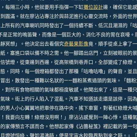
寶，每隔三小時，他就要用手指彈一下缸
攤位設計
邊，確保它能
上達到圓滿。就在廖沾沾專注於與蒜泥進行心靈交流時，外面的世
街上所有的汽車喇叭同時發出了一個持續不斷、低沉且潮濕的「
不是正常的鳴笛聲，而像是一個巨大的、消化不良的胃在哀嚎。
寧靜冥想」。他決定出去看個究
奇藝果影像
竟，順手從桌上拿了
生紙，塞進口袋以備不時之需。他一腳踏出店門，立刻被眼前的
通信號燈，從東邊到西邊，從高架橋到巷弄口，全部變成了綠燈
狀態，同時，每一個燈箱都發出了那種「咕嚕咕嚕」的聲音，並
冒出，散發出一種難以名狀的——麵粉蒸煮過頭的氣味。「麵粉
家，對所有食物相關的氣味都極度敏感。他聞出來了，這是一種
的氣味。街上的行人陷入了混亂。汽車不知道該走還是該停，因
裝的男人小心翼翼地把車停在路中央，搖下車窗，對著紅綠燈大
啊！我要向左轉！綠燈沒用啊！」廖沾沾感覺到一陣心悸。這種
到的家傳預言不謀而合。他想起家傳《沾醬秘笈》裡記載的第一
，且燈號恒綠、聲如湯沸時，便是宇宙水餃臨界點到來之時。」