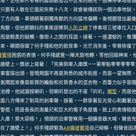
車塔，正在那片窄巷的盡頭散發出不正常的綠光。這棟停車塔是
說只要有人敢在它面前失敗十八次，就會被傳送到一個泊車地獄
打了方向盤，車頭朝著銅獨角獸的方向猛地偏轉。後視鏡發出最
獨角獸，但他那顫抖的車尾卻擦到
人形立牌
了停車塔三號車位入
，而是輕柔的碰觸，像戀人之間的耳語。接著，一道濃郁的、像
出來，瞬間吞噬了何手殘和他的掀背車。光芒消失後，窄巷恢復
擬實境
困惑的表情。何手殘感覺一陣天旋地轉，等他回過神來，
牆壁上。獎狀上寫著：「完美倒車入庫獎——第零點零零零零零
從車窗探出頭，發現周圍不再是熟悉的城市街道，而是一望無際
空氣聞起來像是新買的輪胎和劣質香水的混合物，而重力似乎是
泳池裡。他試圖按喇叭，但喇叭發出的不是「叭叭」
模型
，而是
四面八方傳來了刺耳的剎車聲，接著，一群穿著反光背心和戴著
是警棍，而是長長的測量尺和巨大的電子角度儀，臉上的表情極
停入庫！罪大惡極！」領頭的泊車警察用一個擴音器大喊，聲音
停在了牆壁上！」何手殘趕緊為
AR擴增實境
自己辯解，但聲音因