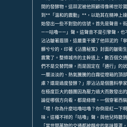
間的發酵物。這蒜泥被他照顧得像稀世珍
到**「溫和的震動」**，以助其在精神
始發出一些不對勁的信號。首先是聲音。
——咕嚕——」聲。這聲音不是引擎聲，也
沾沾皺著眉頭，這嚴重干擾了他蒜泥的「
髒兮兮的，印著《沾醬秘笈》封面的皺衛
震驚了。整條城市的主幹道上，數百個交
們不是交替閃爍，而是固定在「通行」的
一層淡淡的、熱氣騰騰的白霧從燈箱的頂部
慮？還是過度發酵？」廖沾沾是個醬料學
在極度巨大的麵團因為壓力過大而散發出
論從哪個方向看，都是綠燈。一個穿著西
「喂！你為什麼咕嚕咕嚕？你倒是紅一下
味，這種不祥的「咕嚕」聲，與他兒時聽
「當世間萬物的交通都被麵皮的氣味籠罩