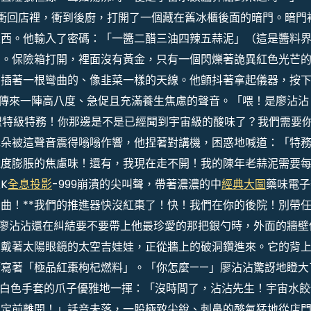
衝回店裡，衝到後廚，打開了一個藏在舊冰櫃後面的暗門。暗門
東西。他輸入了密碼：「一醬二醋三油四辣五蒜泥」（這是醬料
）。保險箱打開，裡面沒有黃金，只有一個閃爍著詭異紅色光芒
部插著一根彎曲的、像韭菜一樣的天線。他顫抖著拿起儀器，按
傳來一陣高八度、急促且充滿養生焦慮的聲音。「喂！是廖沾沾
聯盟特級特務！你那邊是不是已經聞到宇宙級的酸味了？我們需要
耳朵被這聲音震得嗡嗡作響，他捏著對講機，困惑地喊道：「特
過度膨脹的焦慮味！還有，我現在走不開！我的陳年老蒜泥需要
K
全息投影
-999崩潰的尖叫聲，帶著濃濃的中
經典大圖
藥味電子
彎曲！**我們的推進器快沒紅棗了！快！我們在你的後院！別帶
廖沾沾還在糾結要不要帶上他最珍愛的那把銀勺時，外面的牆壁
、戴著太陽眼鏡的太空吉娃娃，正從牆上的破洞鑽進來。它的背
寫著「極品紅棗枸杞燃料」。「你怎麼——」廖沾沾驚訝地瞪大
戴著白色手套的爪子優雅地一揮：「沒時間了，沾沾先生！宇宙水餃
鎖定前離開！」話音未落，一股極致尖銳、刺鼻的酸氣猛地從店