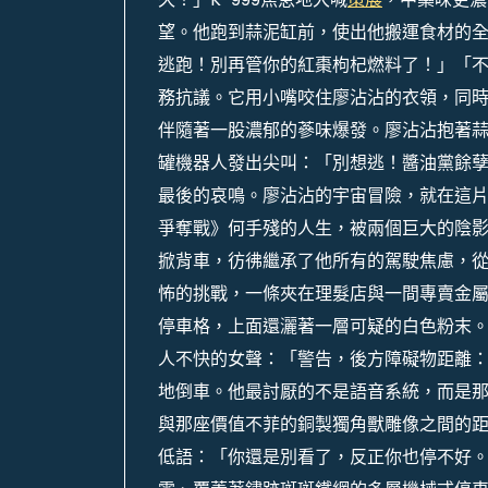
望。他跑到蒜泥缸前，使出他搬運食材的全
逃跑！別再管你的紅棗枸杞燃料了！」「
務抗議。它用小嘴咬住廖沾沾的衣領，同
伴隨著一股濃郁的蔘味爆發。廖沾沾抱著蒜
罐機器人發出尖叫：「別想逃！醬油黨餘
最後的哀鳴。廖沾沾的宇宙冒險，就在這
爭奪戰》何手殘的人生，被兩個巨大的陰
掀背車，彷彿繼承了他所有的駕駛焦慮，
怖的挑戰，一條夾在理髮店與一間專賣金
停車格，上面還灑著一層可疑的白色粉末
人不快的女聲：「警告，後方障礙物距離
地倒車。他最討厭的不是語音系統，而是
與那座價值不菲的銅製獨角獸雕像之間的
低語：「你還是別看了，反正你也停不好