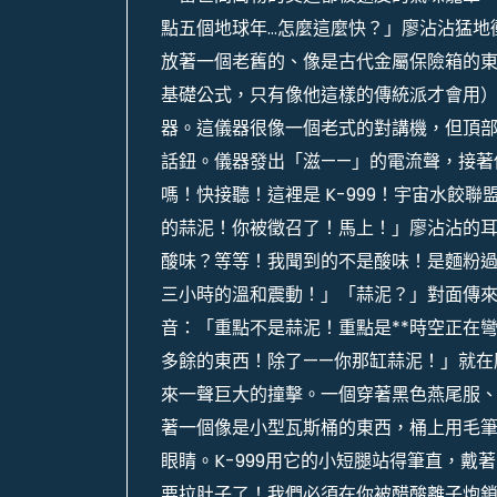
點五個地球年…怎麼這麼快？」廖沾沾猛地
放著一個老舊的、像是古代金屬保險箱的
基礎公式，只有像他這樣的傳統派才會用
器。這儀器很像一個老式的對講機，但頂
話鈕。儀器發出「滋——」的電流聲，接著
嗎！快接聽！這裡是 K-999！宇宙水餃
的蒜泥！你被徵召了！馬上！」廖沾沾的
酸味？等等！我聞到的不是酸味！是麵粉
三小時的溫和震動！」「蒜泥？」對面傳來
音：「重點不是蒜泥！重點是**時空正在
多餘的東西！除了——你那缸蒜泥！」就在
來一聲巨大的撞擊。一個穿著黑色燕尾服
著一個像是小型瓦斯桶的東西，桶上用毛筆
眼睛。K-999用它的小短腿站得筆直，
要拉肚子了！我們必須在你被醋酸離子炮