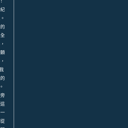
！
的紀
過。
度的
個全
準，
都顫
手，
我
殘的
。
指旁
將這
到一
瓶從