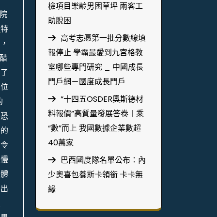
檢項目樂齡男困草坪 兩客工
院
助脫困
計
特
高考志愿第一批分數線填
聲，
報停止 學霸最愛到九宮格教
醋
室哪些專門研究 _ 中國成長
出了
門戶網－國度成長門戶
車位
“十四五OSDER奧斯德材
的
料報價”高質量發展答卷丨乘
最恐
“數”而上 我國數據企業數超
分的
40萬家
了令
緩慢
巴西國度隊名單公布：內
車體
少奧喜包養斯卡領銜 卡卡無
發出
緣
入