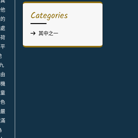
個異
。他
Categories
後的
口處
其中之一
薄荷
了平
他
九
、由
隨機
他童
白色
度嚴
充滿
為