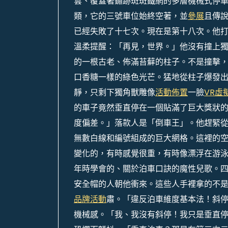
雲、覆蓋著鏽跡斑斑鐵網的多層機械式停
類，它的三號車位始終空著，並
參展
且傳
已經失敗了十七次。現在是第十八次。他
溫柔提醒：「再見，世界。」他沒有撞上
的一根古老、佈滿苔蘚的柱子。不是撞擊
口香糖一樣的綠色光芒。猛地從柱子爆發
靜，只剩下獨角獸雕像
活動佈置
一臉
VR虛
的車子竟然垂直停在一個貼滿了巨大獎狀的
度偏差。」落款人是「倒車王」。他趕緊
無數白線和編號組成的巨大網格。這裡的
變化的，有時感覺很重，有時像漂浮在游
年時學會的、關於泊車口訣的魔性兒歌。
安全帽的人朝他衝來。這些人手裡拿的不
品牌活動
肅。「違反泊車維度基本法！斜
機械感。「我、我沒有斜停！我只是垂直