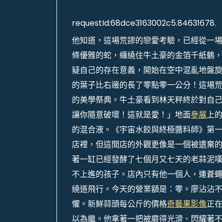
requestId:68dce3163002c5.84631678.
他知道，這場荒謬的戀愛考驗，已經從一
條優雅的蛇，纏繞住牛土豪的金箔千紙鶴
疑自己的存在意義，開始在空中混亂地盤
的葉子比右邊的長了零點零一公分！這場荒
的美學祭典。牛土豪看到林天秤終於對自
讓你隨意破壞！這就是愛！」地面
參展
上
的混合液。《宇宙水餃與終極醬料師》第
店裡，但這間店的外觀更像是一個被遺棄
著一缸已經發酵了七個月又七天的老蒜泥
不上進的孩子。店內只有他一個人，連蒼
繞道飛行。今天的營業額是：零。廖沾沾不
懼。新鮮蒜頭每公斤的價格
奇藝果影像
正
以為繼。他拿著一把被磨得光滑、閃耀著