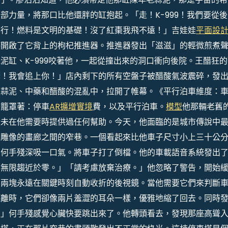
部力量，將那口比他還胖的缸抱起。「走！K-999！我們要從後
不行！燃料是文明的基礎！沒了紅棗我飛不遠！」吉娃娃
平面設
時開啟了它背上的枸杞推進器。推進器發出「滋滋」的輕微煎煮
泥缸、K-999咬著他，一起從撞出來的洞口衝向後院。王醋狂的
孽！我會追上你！」店內剩下的所有空盤子被醋酸氣波震碎，發
片蒜泥、中藥和醋酸的混亂中，拉開了帷幕。《平行泊車維度：
影籠罩著：停車
AR擴增實境
費，以及平行泊車。
模型
他那輛老舊
從未在他需要時提供過任何幫助。今天，他面臨的是城市傳說中
屬雕像的畫廊之間的窄巷。一個看起來比他車子尺寸小上三十公
。何手殘深吸一口氣。將車子打了倒檔。他的車載語音系統發出
：無限趨近於零。」「請考慮放棄治療。」他忽略了警告，開始
那兩塊永遠在關鍵時刻自動收折的後視鏡。當他需要它們來判斷
距離時，它們卻像兩片羞澀的耳朵一樣，優雅地縮了回去。同時
。」何手殘感覺心臟快要跳出來了。他轉頭看去，發現那座高聳