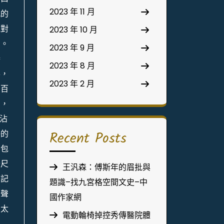
2023 年 11 月
九的
他對
2023 年 10 月
曲。
2023 年 9 月
勝
2023 年 8 月
弄，
2023 年 2 月
那百
口，
沾
Recent Posts
淨的
業包
公尺
王汎森：傅斯年的眉批與
中記
題識–找九宮格空間文史–中
的聲
國作家網
了太
電動輪椅掉控秀傳醫院體