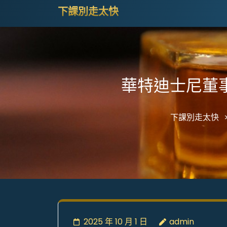
Skip
下課別走太快
to
content
(Press
Enter)
華特迪士尼董
下課別走太快
2025 年 10 月 1 日
admin