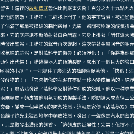
「警告！這裡的
啟動儀式
醬油比例嚴重失衡！百分之九十九點九
這是他的宿敵，王醋狂，已經找上門了。他的宇宙冒險，被迫從
影子佔滿了那扇被撞破的牆門邊緣，光線一瞬間被極端的酸氣扭
進來，它的底座還不斷噴射著白色醋霧。它身上掛著「醋狂派大
同時發出警報。王醋狂的聲音再次響起，這次帶著金屬回音的嘲
腐敗氣味的蒜泥，是對醬料學的侮辱！必須淨化！」「你將為你
蒜頭付出代價！」醋罐機器人的頂端裂開，露出了一個巨大的管
著燕尾服的小爪子，一把抓住了廖沾沾的褲腳催促著他。「快點！沾
機發酵物的！」「它會把你的蒜泥在零點一秒內變成無菌的、純
蒜泥！」廖沾沾發出了醬料學家對待信仰般的怒吼。他以一種專
了兩團麵皮。麵皮被他用氣功般的捏製手法，瞬間擴大成直徑三
中交疊，變成一個半透明的防禦護盾。這就是家傳《沾醬秘笈》
藍色離子炮光束猛烈地擊中麵皮護盾，發出了一聲像是汽水開蓋
擊，只是散發出濃郁的麵香。「這麵皮的延展性！完美！但撐不
了。廖沾沾知道，他必須帶走他那缸陳年老蒜泥，那是宇宙的希