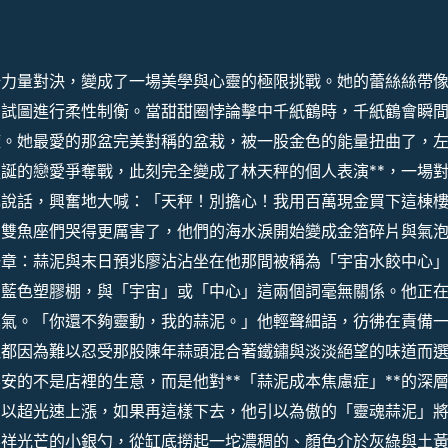
場力量對決，變成了一場美學與心靈的極限挑戰。她的蕾絲絲帶
，試圖進行柔性制衡。當甜甜圈悖論擊中千紙鶴時，千紙鶴會瞬
旋。她最愛的那盆完美對稱的盆栽，被一股金色的能量扭曲了，
誕的戀愛爭奪戰，此刻完全變成了林天秤的個人表演**，一場
己說話，興奮地大喊：「天秤！別擔心！我用百萬現金買下這棟
的雙魚座們哭得更厲害了，他們的海水淚開始變成金箔碎片與氣
一章：蒜泥與末日預兆廖沾沾坐在他那間被稱為「宇宙水餃中心
的藍色塑膠棚，與「宇宙」或「中心」這兩個詞毫無關係。他正
嘆氣。「你還不夠靈動，我的蒜泥。」他輕聲細語，彷彿在責備
蠅都因為難以忍受那股陳年蒜頭混合著鐵鏽與淡淡絕望的味道而
安的不是店裡的生意，而是他對**「蒜泥成本焦慮症」**的深
在以超光速上漲，如果再這樣下去，他引以為傲的「靈魂蒜泥」
不祥光芒的小銀勺，從缸底撈起一坨濃稠的、顏色介於灰綠與土