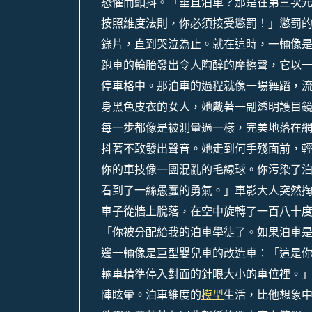
恐懼而顫抖。「垂直泊車？那是在第三次元
按照維度法則，你必須接受懲罰！」懲罰的
錄片，直到哭泣為止。就在這時，一輛像
跑車的輪胎發出令人陶醉的摩擦聲，它以
停車格中。那泊車的過程就像一場舞蹈，流
身黑色皮衣的女人，她戴著一副透明護目
每一步都像是被測量過一樣，完美地落在
抖著不敢發出聲音。她走到何手殘面前，
你的車技像一團混亂的毛線球。你污染了泊
看到了一絲愚蠢的勇氣。」車影大人突然
車子從牆上脫落，在空中旋轉了一百八十度
「你被分配給我的泊車學徒了。如果泊車
邊一輛像是巨型嬰兒車的改造車：「這是
輛車精準停入對面的針眼大小的車位裡。
陣眩暈。泊車維度的
模型
生活，比他想象