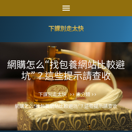
Skip
to
content
下課別走太快
(Press
Enter)
網購怎么“找包養網站比較避
坑”？這些提示請查收
下課別走太快
>> 未分類 >>
網購怎么“找包養網站比較避坑”？這些提示請查收