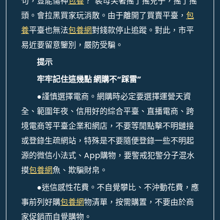
句，豈能傷神
包養
？”裴母笑著搖了搖兒子，搖了搖
頭。會拉黑買家玩消散。由于離開了買賣平臺，
包
養
平臺也無法
包養網
對錢款停止追蹤。對此，市平
易近要留意鑒別，嚴防受騙。
提示
牢牢記住這幾點 網購不“踩雷”
●謹慎選擇電商。網購時必定要選擇運營天資
全、範圍年夜、信用好的綜合平臺、直播電商、跨
境電商等平臺企業和網店，不要等閒點擊不明鏈接
或登錄生疏網站，特殊是不要隨便登錄一些不明起
源的微信小法式、App購物，要警戒犯警分子混水
摸
包養網
魚、欺騙財帛。
●迷信感性花費。不自覺攀比、不沖動花費，應
事前列好購
包養網
物清單，按需購置，不要由於商
家促銷而自覺購物。