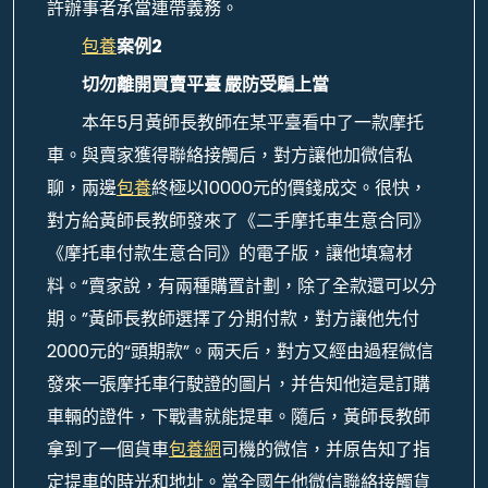
許辦事者承當連帶義務。
包養
案例2
切勿離開買賣平臺 嚴防受騙上當
本年5月黃師長教師在某平臺看中了一款摩托
車。與賣家獲得聯絡接觸后，對方讓他加微信私
聊，兩邊
包養
終極以10000元的價錢成交。很快，
對方給黃師長教師發來了《二手摩托車生意合同》
《摩托車付款生意合同》的電子版，讓他填寫材
料。“賣家說，有兩種購置計劃，除了全款還可以分
期。”黃師長教師選擇了分期付款，對方讓他先付
2000元的“頭期款”。兩天后，對方又經由過程微信
發來一張摩托車行駛證的圖片，并告知他這是訂購
車輛的證件，下戰書就能提車。隨后，黃師長教師
拿到了一個貨車
包養網
司機的微信，并原告知了指
定提車的時光和地址。當全國午他微信聯絡接觸貨