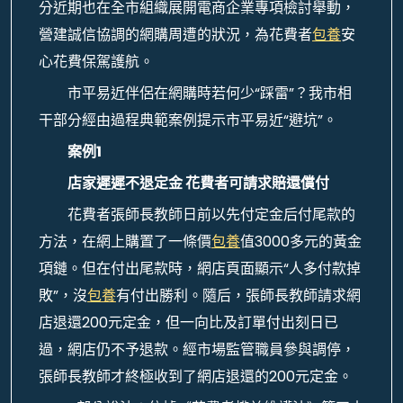
分近期也在全市組織展開電商企業專項檢討舉動，
營建誠信協調的網購周遭的狀況，為花費者
包養
安
心花費保駕護航。
市平易近伴侶在網購時若何少“踩雷”？我市相
干部分經由過程典範案例提示市平易近“避坑”。
案例1
店家遲遲不退定金 花費者可請求賠還償付
花費者張師長教師日前以先付定金后付尾款的
方法，在網上購置了一條價
包養
值3000多元的黃金
項鏈。但在付出尾款時，網店頁面顯示“人多付款掉
敗”，沒
包養
有付出勝利。隨后，張師長教師請求網
店退還200元定金，但一向比及訂單付出刻日已
過，網店仍不予退款。經市場監管職員參與調停，
張師長教師才終極收到了網店退還的200元定金。