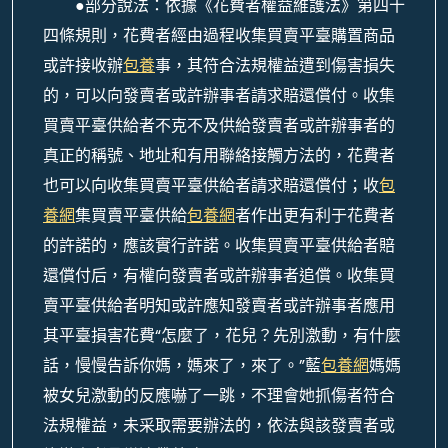
●部分說法：依據《花費者權益維護法》第四十
四條規則，花費者經由過程收集買賣平臺購置商品
或許接收辦
包養
事，其符合法規權益遭到傷害損失
的，可以向發賣者或許辦事者請求賠還償付。收集
買賣平臺供給者不克不及供給發賣者或許辦事者的
真正的稱號、地址和有用聯絡接觸方法的，花費者
也可以向收集買賣平臺供給者請求賠還償付；收
包
養網
集買賣平臺供給
包養網
者作出更有利于花費者
的許諾的，應該實行許諾。收集買賣平臺供給者賠
還償付后，有權向發賣者或許辦事者追償。收集買
賣平臺供給者明知或許應知發賣者或許辦事者應用
其平臺損害花費“怎麼了，花兒？先別激動，有什麼
話，慢慢告訴你媽，媽來了，來了。”藍
包養網
媽媽
被女兒激動的反應嚇了一跳，不理會她抓傷者符合
法規權益，未采取需要辦法的，依法與該發賣者或