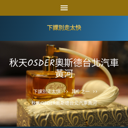
Skip
to
content
下課別走太快
(Press
Enter)
秋天OSDER奧斯德台北汽車
黃河
下課別走太快
>>
其中之一
>>
秋天OSDER奧斯德台北汽車黃河