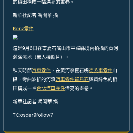
的稻田構成一幅漂亮的畫卷。
新華社記者 馮開華 攝
Benz零件
這是9月6日在寧夏石嘴山市平羅縣境內拍攝的黃河
灘涂濕地（無人機照片）。
秋天時節
汽車零件
，在黃河寧夏石嘴
德系車零件
山
段，彎曲波折的河流
汽車零件貿易商
與黃綠色的稻
田構成一幅
台北汽車零件
漂亮的畫卷。
新華社記者 馮開華 攝
TC:osder9follow7