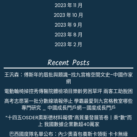
2023 年 11 月
2023 年 10 月
2023 年 9 月
2023 年 8 月
2023 年 2 月
Recent Posts
王汎森：傅斯年的眉批與題識–找九宮格空間文史–中國作家
網
電動輪椅掉控秀傳醫院體檢項目樂齡男困草坪 兩客工助脫困
高考志愿第一批分數線填報停止 學霸最愛到九宮格教室哪些
專門研究 _ 中國成長門戶網－國度成長門戶
“十四五OSDER奧斯德材料報價”高質量發展答卷丨乘“數”而
上 我國數據企業數超40萬家
巴西國度隊名單公布：內少奧喜包養斯卡領銜 卡卡無緣