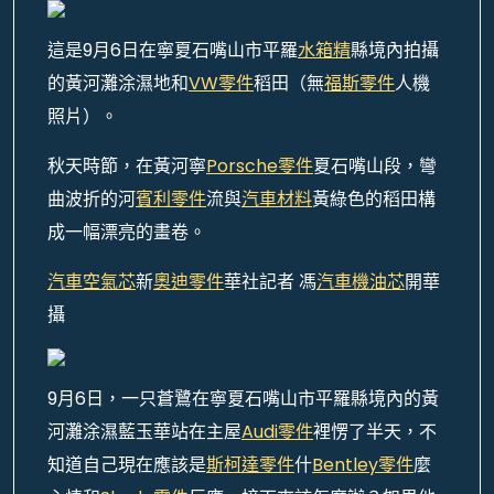
這是9月6日在寧夏石嘴山市平羅
水箱精
縣境內拍攝
的黃河灘涂濕地和
VW零件
稻田（無
福斯零件
人機
照片）。
秋天時節，在黃河寧
Porsche零件
夏石嘴山段，彎
曲波折的河
賓利零件
流與
汽車材料
黃綠色的稻田構
成一幅漂亮的畫卷。
汽車空氣芯
新
奧迪零件
華社記者 馮
汽車機油芯
開華
攝
9月6日，一只蒼鷺在寧夏石嘴山市平羅縣境內的黃
河灘涂濕藍玉華站在主屋
Audi零件
裡愣了半天，不
知道自己現在應該是
斯柯達零件
什
Bentley零件
麼