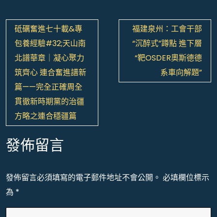
文
砥礪奮進七十載&專
福建泉州：工會干部
章
包養經驗#32;天山南
“沉醉式”蹲點 進下層
導
北譜華章｜凝心聚力
“靶OSDER奧斯德德
覽
筑齊心 連合奮進譜新
系車向解題”
篇——完全正確周全
貫徹新時期黨的治疆
方略之連合穩疆篇
發佈留言
發佈留言必須填寫的電子郵件地址不會公開。
必填欄位標示
為
*