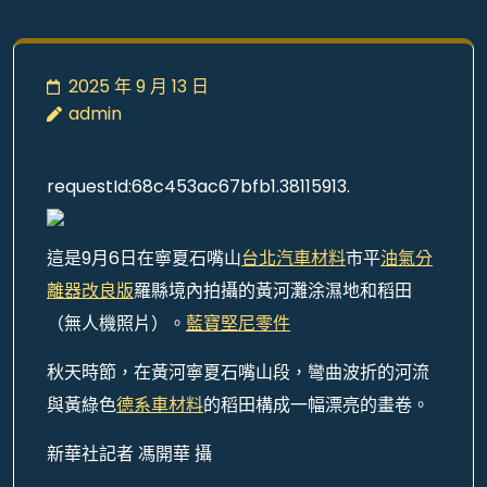
2025 年 9 月 13 日
admin
requestId:68c453ac67bfb1.38115913.
這是9月6日在寧夏石嘴山
台北汽車材料
市平
油氣分
離器改良版
羅縣境內拍攝的黃河灘涂濕地和稻田
（無人機照片）。
藍寶堅尼零件
秋天時節，在黃河寧夏石嘴山段，彎曲波折的河流
與黃綠色
德系車材料
的稻田構成一幅漂亮的畫卷。
新華社記者 馮開華 攝