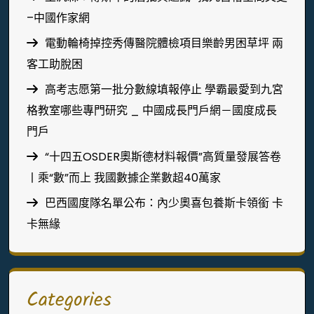
–中國作家網
電動輪椅掉控秀傳醫院體檢項目樂齡男困草坪 兩
客工助脫困
高考志愿第一批分數線填報停止 學霸最愛到九宮
格教室哪些專門研究 _ 中國成長門戶網－國度成長
門戶
“十四五OSDER奧斯德材料報價”高質量發展答卷
丨乘“數”而上 我國數據企業數超40萬家
巴西國度隊名單公布：內少奧喜包養斯卡領銜 卡
卡無緣
Categories