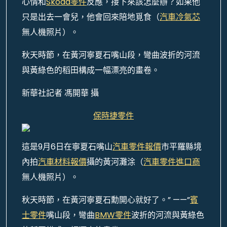
心情和
Skoda零件
反應，接下來該怎麼辦？如果他
只是出去一會兒，他會回來陪地覓食（
汽車冷氣芯
無人機照片）。
秋天時節，在黃河寧夏石嘴山段，彎曲波折的河流
與黃綠色的稻田構成一幅漂亮的畫卷。
新華社記者 馮開華 攝
保時捷零件
這是9月6日在寧夏石嘴山
汽車零件報價
市平羅縣境
內拍
汽車材料報價
攝的黃河灘涂（
汽車零件進口商
無人機照片）。
秋天時節，在黃河寧夏石勳開心就好了。” ——”
賓
士零件
嘴山段，彎曲
BMW零件
波折的河流與黃綠色