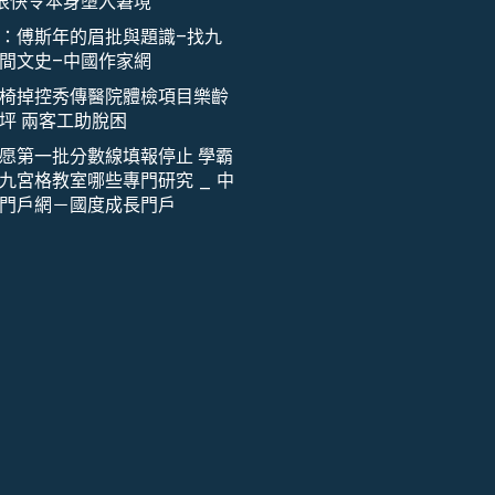
或很快令本身墮入窘境
：傅斯年的眉批與題識–找九
間文史–中國作家網
椅掉控秀傳醫院體檢項目樂齡
坪 兩客工助脫困
愿第一批分數線填報停止 學霸
九宮格教室哪些專門研究 _ 中
門戶網－國度成長門戶