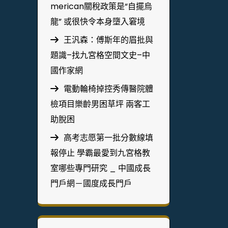
merican關稅政策是“自擺烏
龍” 或很快令本身墮入窘境
王汎森：傅斯年的眉批與
題識–找九宮格空間文史–中
國作家網
電動輪椅掉控秀傳醫院體
檢項目樂齡男困草坪 兩客工
助脫困
高考志愿第一批分數線填
報停止 學霸最愛到九宮格教
室哪些專門研究 _ 中國成長
門戶網－國度成長門戶