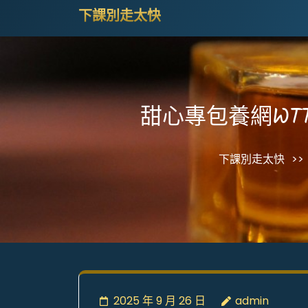
Skip
下課別走太快
to
content
(Press
Enter)
甜心專包養網WT
下課別走太快
>>
2025 年 9 月 26 日
admin