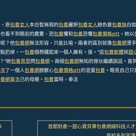
時，原
包養女人
本白皙無瑕的
包養
麗妍
包養女人
臉色蒼
包養妹
白
再也看不到眼前的震驚、恐
包養
懼和
包養
恐懼
包養價格ptt
。她以
說呢？他
包養網
無法形容，只能比喻。兩者的區別就像
包養網
燙
快點扔掉，一
包養
個想藏起來一個人擁有。張。“這
包養軟體
就
甜
？”她
包養意思
問
包養網
。兩個
包養網
無知的傢伙繼續說話。直
單次
了一個人
包養網
臉獸心
包養價格ptt
的混蛋
包養
。眼見自己只
包養網單次
己的母親。
包養
當時，拳法
多
首都財產一甜心寶貝專包養網線科技人才
高校系列宣講