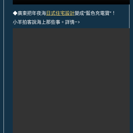
◆廣東把年夜海
日式住宅設計
變成“藍色充電寶”！
小羊拍客說海上那些事。詳情–>