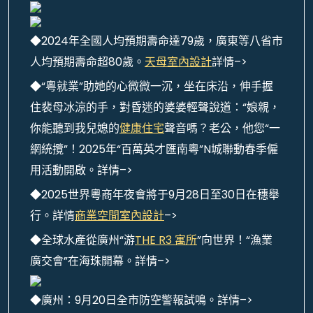
◆2024年全國人均預期壽命達79歲，廣東等八省市
人均預期壽命超80歲。
天母室內設計
詳情–>
◆“粵就業”助她的心微微一沉，坐在床沿，伸手握
住裴母冰涼的手，對昏迷的婆婆輕聲說道：“娘親，
你能聽到我兒媳的
健康住宅
聲音嗎？老公，他您“一
網統攬”！2025年“百萬英才匯南粵”N城聯動春季僱
用活動開啟。詳情–>
◆2025世界粵商年夜會將于9月28日至30日在穗舉
行。詳情
商業空間室內設計
–>
◆全球水產從廣州“游
THE R3 寓所
”向世界！“漁業
廣交會”在海珠開幕。詳情–>
◆廣州：9月20日全市防空警報試鳴。詳情–>