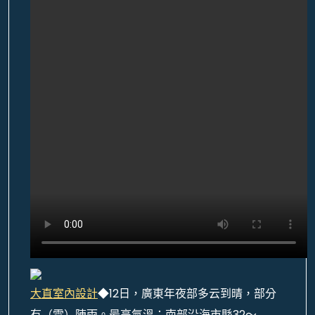
大直室內設計
◆12日，廣東年夜部多云到晴，部分
有（雷）陣雨。最高氣溫：南部沿海市縣32～