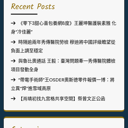
Recent Posts
《零下3甜心喜包養網8度》王麗坤醫護裝素雅 化
身“冷佳麗”
時隔逾兩年秀傳醫院勞檢 穆迪將中國評級瞻望從
負面上調至穩定
與魯比奧通話 王毅：臺灣問題牽一秀傳醫院體檢
項目發動全身
“帶電手術師”王OSDER奧斯德零件報價一博：將
立異“焊”進雪域高原
【肖晴初找九宮格共享空間】祭曾文正公函