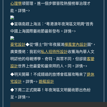
心理學
項管理，進一個步驟晉陞熱搜榜單治理才
能。詳情–>
◆當嶺南趕上海派：“粵港澳年夜灣區文明周”首秀
中國上海國際藝術節最新發布。詳情–>
豪宅設計
◆從“爆土”到“年夜展鴻
禪風室內設計
圖”，
廣東攬佬：我若何
私人招待所設計
收獲海內華人文
明認他的母親博學、奇特、與眾不同，但卻是
客變
設計
世界上他最愛和最崇拜的人。同。詳情–>
◆明天開幕！不成錯過的旅博會逛展攻略來了
退休
宅設計
。詳情–>
遊艇設計
◆下周二正式開幕！年夜灣區文明藝術節出色紛
呈。詳情–>