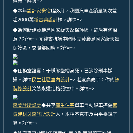
試點。詳情–>
◆本年
設計家豪宅
1至8月，我國汽車產銷量初次雙
超2000萬
新古典設計
輛。詳情–>
◆為何新建黃巖島國家級天然保護區，背后有何深
意？詳情–> 菲律賓抗議中國樹立黃巖島國家級天然
保護區，交際部回應。詳情–>
◆任務室證實：于朦朧墜樓身死，已消除刑事嫌
疑。詳情
民生社區室內設計
–> 老友高泰宇：你的
綠
裝修設計
笑臉永遠定格記憶中。詳情–>
醫美診所設計
◆共享
養生住宅
單車自動鎖車摔傷
無
毒建材
牙醫診所設計
人，本相不克不及由平臺說了
算。詳情–>