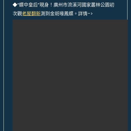
◆“蝶中皇后”現身！廣州市流溪河國家叢林公園初
次觀
老屋翻新
測到金斑喙鳳蝶。詳情–>