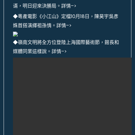
谞，明日迎來決勝局。詳情–>
◆粵產電影《小江山》定檔10月18日，陳昊宇吳彥
姝首搭演繹祖孫情。詳情–>
◆嶺南文明將全方位登陸上海國際藝術節，館長和
媒體同業這樣說。詳情–>