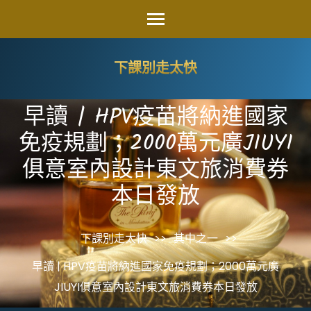
Skip
to
content
下課別走太快
(Press
Enter)
早讀 | HPV疫苗將納進國家
免疫規劃；2000萬元廣JIUYI
俱意室內設計東文旅消費券
本日發放
下課別走太快
>>
其中之一
>>
早讀 | HPV疫苗將納進國家免疫規劃；2000萬元廣
JIUYI俱意室內設計東文旅消費券本日發放