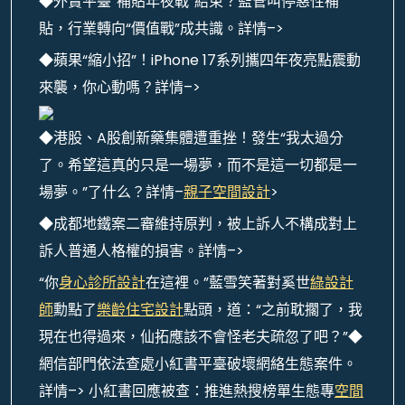
◆外賣平臺“補貼年夜戰”結束？監管叫停惡性補
貼，行業轉向“價值戰”成共識。詳情–>
◆蘋果“縮小招”！iPhone 17系列攜四年夜亮點震動
來襲，你心動嗎？詳情–>
◆港股、A股創新藥集體遭重挫！發生“我太過分
了。希望這真的只是一場夢，而不是這一切都是一
場夢。”了什么？詳情–
親子空間設計
>
◆成都地鐵案二審維持原判，被上訴人不構成對上
訴人普通人格權的損害。詳情–>
“你
身心診所設計
在這裡。”藍雪笑著對奚世
綠設計
師
勳點了
樂齡住宅設計
點頭，道：“之前耽擱了，我
現在也得過來，仙拓應該不會怪老夫疏忽了吧？”◆
網信部門依法查處小紅書平臺破壞網絡生態案件。
詳情–> 小紅書回應被查：推進熱搜榜單生態專
空間