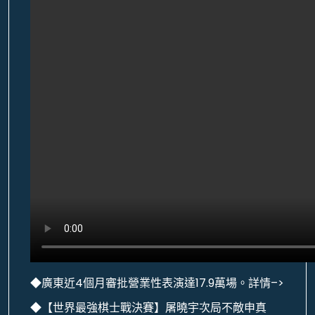
◆廣東近4個月審批營業性表演達17.9萬場。詳情–>
◆【世界最強棋士戰決賽】屠曉宇次局不敵申真