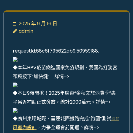
2025 年 9 月 16 日
admin
requestId:68c6f795622ab9.50959188.
◆本年HPV疫苗納進國家免疫規劃，我國為打消宮
頸癌按下“加快鍵”！詳情–>
◆本日9時開搶！2025年廣東“金秋文旅消費季”惠
平易近補貼正式發放，總計2000萬元。詳情–>
◆廣州東環城際、琶蓮城際鐵路完成“跑圖”測試
loft
風室內設計
，力爭全運會前開通。詳情–>