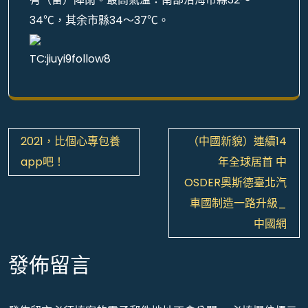
34℃，其余市縣34～37℃。
TC:jiuyi9follow8
文
2021，比個心專包養
（中國新貌）連續14
章
app吧！
年全球居首 中
導
OSDER奧斯德臺北汽
覽
車國制造一路升級_
中國網
發佈留言