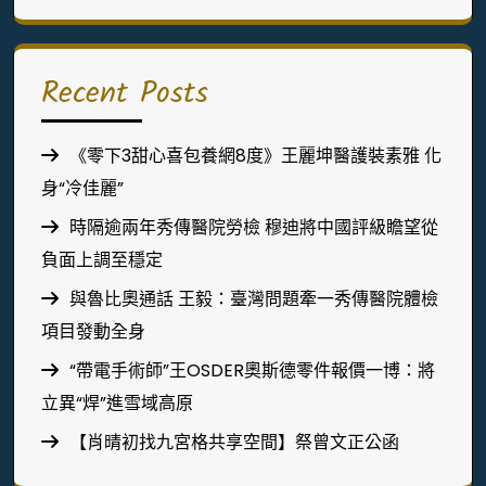
Recent Posts
《零下3甜心喜包養網8度》王麗坤醫護裝素雅 化
身“冷佳麗”
時隔逾兩年秀傳醫院勞檢 穆迪將中國評級瞻望從
負面上調至穩定
與魯比奧通話 王毅：臺灣問題牽一秀傳醫院體檢
項目發動全身
“帶電手術師”王OSDER奧斯德零件報價一博：將
立異“焊”進雪域高原
【肖晴初找九宮格共享空間】祭曾文正公函