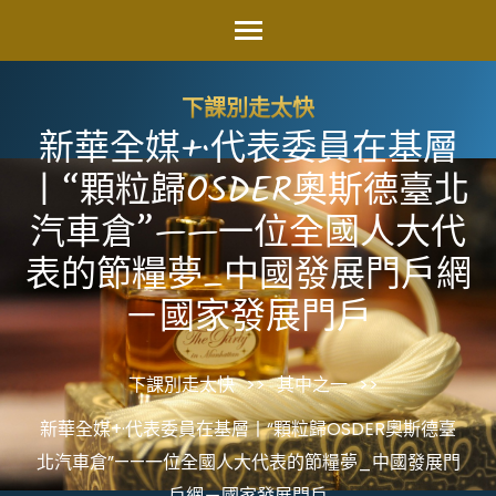
Skip
to
content
下課別走太快
(Press
新華全媒+·代表委員在基層
Enter)
丨“顆粒歸OSDER奧斯德臺北
汽車倉”——一位全國人大代
表的節糧夢_中國發展門戶網
－國家發展門戶
下課別走太快
>>
其中之一
>>
新華全媒+·代表委員在基層丨“顆粒歸OSDER奧斯德臺
北汽車倉”——一位全國人大代表的節糧夢_中國發展門