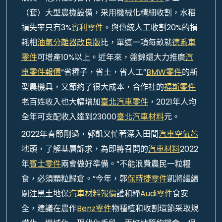
（套）大型農機設備，采用機械化精細收割，水稻
損失率只有3%
賓利零件
。與傳統人工收割20%的損
耗相
油氣分離器改良版
比，單這一項每畝就
德系車
零件
可增產10%以上。近年來，盤錦還大力推廣
汽
車零件報價
“省種子，省土，省人工”
BMW零件
的新
型農機具，又節約了很大成本，合作社的
福斯零件
老百姓收入也大幅增加
臺北汽車零件
，2021年人均
全年可支配收入達到23000
臺北汽車材料
元。
2022年春節剛過，郭凱又忙著深入田間
汽車空氣芯
地頭，了解基層訴求，為即將召開的
汽車材料
2022
年
賓士零件
兩會做好準備。“不能浪費農民一粒糧
食，必須顆粒歸倉。”今年，郭
保時捷零件
凱將繼續
關注黑土地保
汽車材料報價
護和糧
Audi零件
食安
全，建議在農作
Benz零件
物種植和收割環節采取規