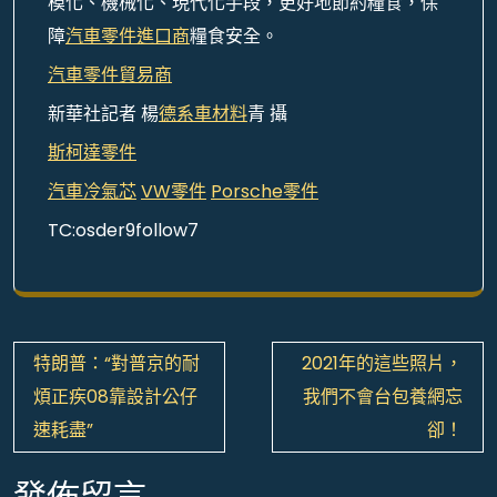
模化、機械化、現代化手段，更好地節約糧食，保
障
汽車零件進口商
糧食安全。
汽車零件貿易商
新華社記者 楊
德系車材料
青 攝
斯柯達零件
汽車冷氣芯
VW零件
Porsche零件
TC:osder9follow7
文
特朗普：“對普京的耐
2021年的這些照片，
章
煩正疾08靠設計公仔
我們不會台包養網忘
導
速耗盡”
卻！
覽