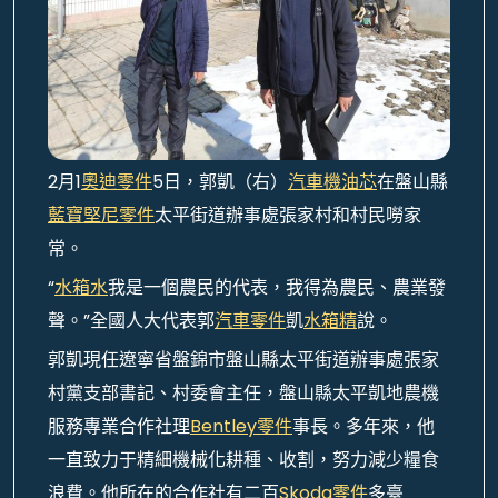
2月1
奧迪零件
5日，郭凱（右）
汽車機油芯
在盤山縣
藍寶堅尼零件
太平街道辦事處張家村和村民嘮家
常。
“
水箱水
我是一個農民的代表，我得為農民、農業發
聲。”全國人大代表郭
汽車零件
凱
水箱精
說。
郭凱現任遼寧省盤錦市盤山縣太平街道辦事處張家
村黨支部書記、村委會主任，盤山縣太平凱地農機
服務專業合作社理
Bentley零件
事長。多年來，他
一直致力于精細機械化耕種、收割，努力減少糧食
浪費。他所在的合作社有二百
Skoda零件
多臺