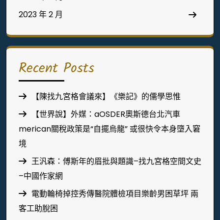
2023 年 2 月
Recent Posts
【陳找九宮格會議來】《樂記》的儒學思惟
【世界說】外媒：aOSDER奧斯德台北汽車
merican關稅政策是“自擺烏龍” 或很快令本身墮入窘
境
王汎森：傅斯年的眉批與題識–找九宮格空間文史
–中國作家網
電動輪椅掉控秀傳醫院體檢項目樂齡男困草坪 兩
客工助脫困