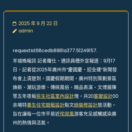
2025 年 9 月 22 日
admin
requestId:68cedb8981a377.51249157.
羊城晚報訊 記者羅仕、通訊員穗外宣報道：9月17
日，記者從2025年廣州市“慶國慶、迎全運”新聞發
布會上清楚到，國慶假期期間，廣州特別策劃景區
煥新、潮玩游樂、傳統風俗、精品表演、文博展陳
等五年夜板
民生社區室內設計
塊，共20
客變設計
00
余場特
養生住宅
遊艇設計
點文
綠裝修設計
旅活動，
旨在讓每一位市平易近
侘寂風
游客充足感觸感染廣
州的熱情與活氣。