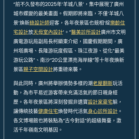
“前不久發布的2025年‘羊城八景’，集中展現了廣州
城市蝶變的最美畫面。假期即將來臨，不僅‘羊城八
景’煥新
綠設計師
迎客，各年夜景區也競相‘綻
樂齡住
宅設計
放
天母室內設計
’。”
醫美診所設計
廣州市文明
廣電游玩局副局長柯顯東介紹，國慶假期期間，廣
州塔廣場、長隆游玩度假區、珠江夜游、從化“最美
游玩公路”、南沙“20公里漂亮海岸線”等十年夜煥新
景區
親子空間設計
將重磅來襲。
與此同時，廣州將舉辦情勢多樣的潮
老屋翻新
玩活
動，為市平易近游客帶來充滿活氣的節日親身經
歷。各年夜景區將深刻發掘非遺寶
設計家豪宅
躲，
讓傳統技藝
健康住宅
煥發時代活氣
身心診所設計
。
各文博場館也將裝點為“古今對話”的超級舞臺，激
活千年嶺南文明基因。