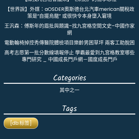
【世界說】外媒：aOSDER奧斯德台北汽車merican關稅政
策是“自擺烏龍” 或很快令本身墮入窘境
王汎森：傅斯年的眉批與題識–找九宮格空間文史–中國作家
網
電動輪椅掉控秀傳醫院體檢項目樂齡男困草坪 兩客工助脫困
高考志愿第一批分數線填報停止 學霸最愛到九宮格教室哪些
專門研究 _ 中國成長門戶網－國度成長門戶
Categories
其中之一
Tags
[db:标签]