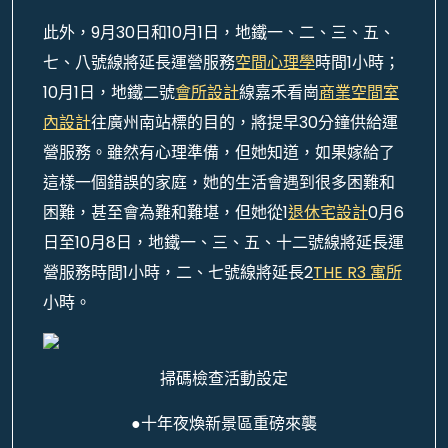
此外，9月30日和10月1日，地鐵一、二、三、五、
七、八號線將延長運營服務
空間心理學
時間1小時；
10月1日，地鐵二號
會所設計
線嘉禾看崗
商業空間室
內設計
往廣州南站標的目的，將提早30分鐘供給運
營服務。雖然有心理準備，但她知道，如果嫁給了
這樣一個錯誤的家庭，她的生活會遇到很多困難和
困難，甚至會為難和難堪，但她從1
退休宅設計
0月6
日至10月8日，地鐵一、三、五、十二號線將延長運
營服務時間1小時，二、七號線將延長2
THE R3 寓所
小時。
掃碼檢查活動設定
●十年夜煥新景區重磅來襲