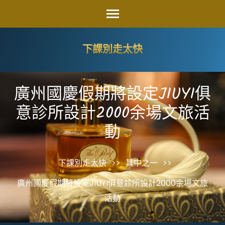
Skip
to
content
下課別走太快
(Press
Enter)
廣州國慶假期將設定JIUYI俱
意診所設計2000余場文旅活
動
下課別走太快
>>
其中之一
>>
廣州國慶假期將設定JIUYI俱意診所設計2000余場文旅
活動