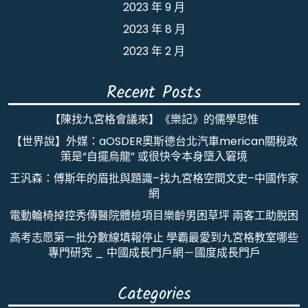
2023 年 9 月
2023 年 8 月
2023 年 2 月
Recent Posts
【陳找九宮格會議來】《樂記》的儒學思惟
【世界說】外媒：aOSDER奧斯德台北汽車merican關稅政
策是“自擺烏龍” 或很快令本身墮入窘境
王汎森：傅斯年的眉批與題識–找九宮格空間文史–中國作家
網
電動輪椅掉控秀傳醫院體檢項目樂齡男困草坪 兩客工助脫困
高考志愿第一批分數線填報停止 學霸最愛到九宮格教室哪些
專門研究 _ 中國成長門戶網－國度成長門戶
Categories