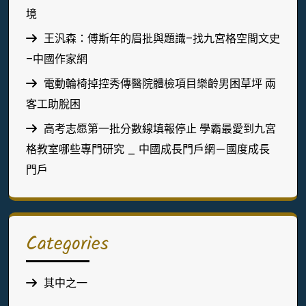
境
王汎森：傅斯年的眉批與題識–找九宮格空間文史
–中國作家網
電動輪椅掉控秀傳醫院體檢項目樂齡男困草坪 兩
客工助脫困
高考志愿第一批分數線填報停止 學霸最愛到九宮
格教室哪些專門研究 _ 中國成長門戶網－國度成長
門戶
Categories
其中之一