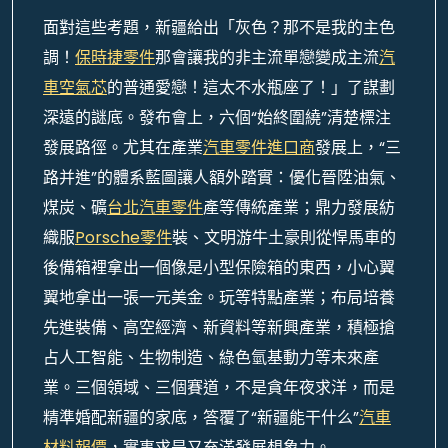
面對這些考題，新疆給出「灰色？那不是我的主色
調！
保時捷零件
那會讓我的非主流單戀變成主流
汽
車空氣芯
的普通愛戀！這太不水瓶座了！」了謀劃
深遠的謎底。發布會上，六個“始終圍繞”清楚標注
發展路徑。尤其在產業
汽車零件進口商
發展上，“三
路并進”的體系藍圖讓人額外踏實：優化晉陞油氣、
煤炭、礦
台北汽車零件
產等傳統產業；鼎力發展紡
織服
Porsche零件
裝、文明游牛土豪則從悍馬車的
後備箱裡拿出一個像是小型保險箱的東西，小心翼
翼地拿出一張一元美金。玩等特點產業；布局培養
先進裝備、高空經濟、新資料等新興產業，積極搶
占人工智能、生物制造、綠色氫基動力等未來產
業。三個領域、三個賽道，不是貪年夜求洋，而是
精準婚配新疆的家底，答覆了“新疆能干什么”
汽車
材料報價
，實事求是又充滿發展想象力。