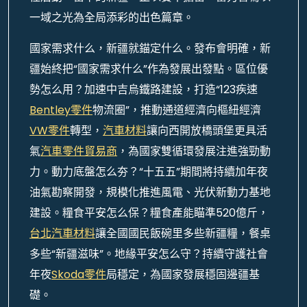
一域之光為全局添彩的出色篇章。
國家需求什么，新疆就錨定什么。發布會明確，新
疆始終把“國家需求什么”作為發展出發點。區位優
勢怎么用？加速中吉烏鐵路建設，打造“123疾速
Bentley零件
物流圈”，推動通道經濟向樞紐經濟
VW零件
轉型，
汽車材料
讓向西開放橋頭堡更具活
氣
汽車零件貿易商
，為國家雙循環發展注進強勁動
力。動力底盤怎么夯？“十五五”期間將持續加年夜
油氣勘察開發，規模化推進風電、光伏新動力基地
建設。糧食平安怎么保？糧食產能瞄準520億斤，
台北汽車材料
讓全國國民飯碗里多些新疆糧，餐桌
多些“新疆滋味”。地緣平安怎么守？持續守護社會
年夜
Skoda零件
局穩定，為國家發展穩固邊疆基
礎。