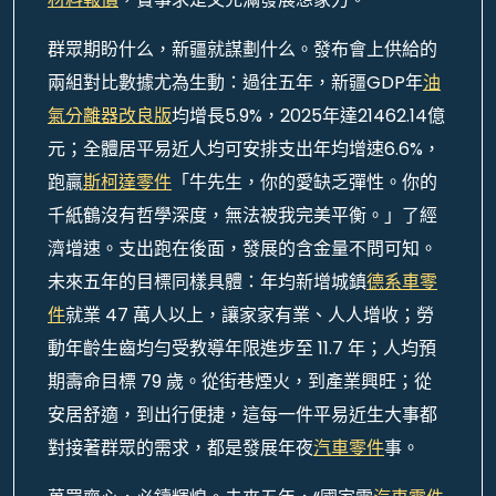
群眾期盼什么，新疆就謀劃什么。發布會上供給的
兩組對比數據尤為生動：過往五年，新疆GDP年
油
氣分離器改良版
均增長5.9%，2025年達21462.14億
元；全體居平易近人均可安排支出年均增速6.6%，
跑贏
斯柯達零件
「牛先生，你的愛缺乏彈性。你的
千紙鶴沒有哲學深度，無法被我完美平衡。」了經
濟增速。支出跑在後面，發展的含金量不問可知。
未來五年的目標同樣具體：年均新增城鎮
德系車零
件
就業 47 萬人以上，讓家家有業、人人增收；勞
動年齡生齒均勻受教導年限進步至 11.7 年；人均預
期壽命目標 79 歲。從街巷煙火，到產業興旺；從
安居舒適，到出行便捷，這每一件平易近生大事都
對接著群眾的需求，都是發展年夜
汽車零件
事。