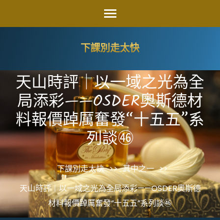
Skip
to
content
下課別走太快
(Press
Enter)
天山時評｜以一域之光為全
局添彩——OSDER奧斯德材
料報價踔厲奮發“十五五”系
列談㊻
下課別走太快
>>
其中之一
>>
天山時評｜以一域之光為全局添彩——OSDER奧斯德
材料報價踔厲奮發“十五五”系列談㊻