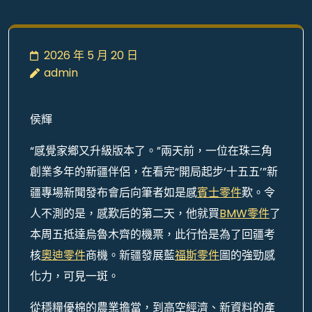
2026 年 5 月 20 日
admin
侯輝
“感覺家鄉又升級版本了。”兩天前，一位在珠三角
創業多年的新疆伴侶，在看完“開局起步‘十五五’”新
疆專場新聞發布會后向筆者如是感
賓士零件
歎。令
人不測的是，感歎后的第二天，他就買
BMW零件
了
本周五抵達烏魯木齊的機票，此行恰是為了回疆考
核
奧迪零件
商機。新疆發展藍
福斯零件
圖的強勁感
化力，可見一斑。
從穩糧優棉的農業擔當，到高空經濟、新資料的產