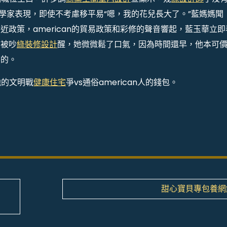
經濟學家表現，即使不考慮移平易“嗯，我的花兒長大了。”藍媽媽聞
政策，american的貿易政策和彩修的聲音響起，藍玉華立即
有被吵
綠裝修設計
醒，她微微鬆了口氣，因為時間還早，他本可
容的。
他的文明戰
健康住宅
爭vs通俗american人的錢包。
甜心寶貝專包養網