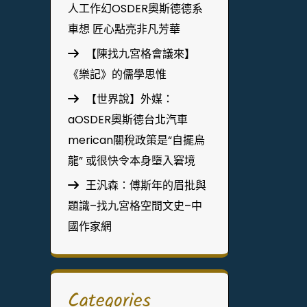
人工作幻OSDER奧斯德德系
車想 匠心點亮非凡芳華
【陳找九宮格會議來】
《樂記》的儒學思惟
【世界說】外媒：
aOSDER奧斯德台北汽車
merican關稅政策是“自擺烏
龍” 或很快令本身墮入窘境
王汎森：傅斯年的眉批與
題識–找九宮格空間文史–中
國作家網
Categories