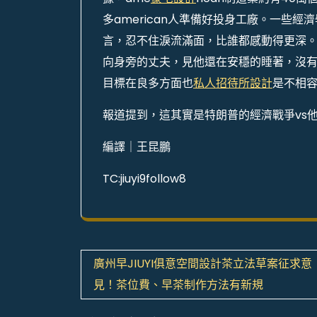
多american人準備好投身工廠。一些
言，忍不住淚流滿面，比誰都感動得更深。近
向身旁的丈夫，見他還在安穩的睡著，沒
目標在良多方面也
私人招待所設計
是不相
報道提到，這其實是特朗普的經濟戰爭vs
編譯｜王昆鵬
TC:jiuyi9follow8
文
廣州早JIUYI俱意空間設計茶立法草案征求意
章
見！茶位費、早茶制作方法有新規
導