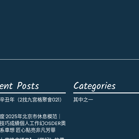
ent Posts
Categories
辛丑年（2找九宮格聚會021）
其中之一
度·2025年北京市休息模范｜
技巧成績個人工作幻OSDER奧
系車想 匠心點亮非凡芳華