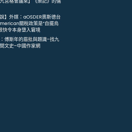
九宮格會議來】《樂記》的儒
說】外媒：aOSDER奧斯德台
merican關稅政策是“自擺烏
或很快令本身墮入窘境
：傅斯年的眉批與題識–找九
間文史–中國作家網