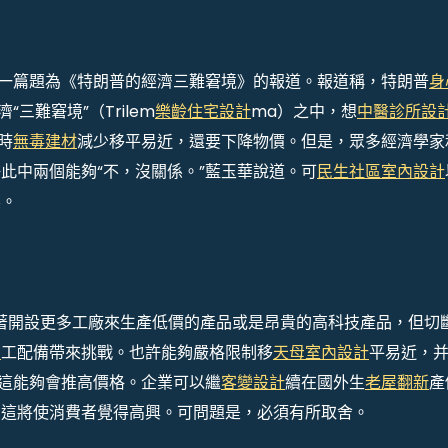
載了一篇題為《特朗普的經濟三難窘境》的報道。報道稱，特朗普
身
“三難窘境”（Trilem
樂齡住宅設計
ma）之中，想
中醫診所設
同時
無毒建材
減少移平易近，還要下降物價。但是，眾多經濟學家
此中兩個能夠“不，沒關係。”藍玉華說道。可
民生社區室內設計
標。
可以試著開設更多工廠來生產低價的產品或是昂貴的高科技產品，但切
宅
工配備帶來挑戰。也許能夠嚴格限制移
天母室內設計
平易近，
，但這能夠會推高價格。企業可以繼
客變設計
續在國外生
老屋翻新
產
，這將使消費者覺得高興。可問題是，必須有所取舍。