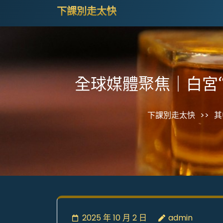
Skip
下課別走太快
to
content
(Press
Enter)
全球媒體聚焦｜白宮“
下課別走太快
>>
其
2025 年 10 月 2 日
admin