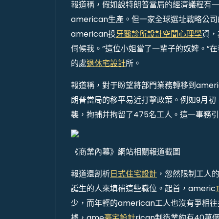
報道稱，假如說特朗普當局的經濟議程有一條
american生產。但一家全球選址戰略公
american投
牙醫診所設計
空間心理學
資，
伺候我。”這位小姐當了一輩子的奴婢。”在發
的處
退休宅設計
所。
報道稱，對于盼望將部門業務轉移到ameri
朗普當局的移平易近打擊政策。例如9月初
襲，拘捕并拘留了475名工人。這一事務引發
《商業內幕》網站相關報道截圖
報道還剖析
日式住宅設計
，忽然限制工人
誕生的人來填補這些職位。起首，americ
少，而年輕的american工人也沒有爭相往
據，ame
豪宅設計
rican制造業約有40