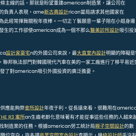
主線的話，那就是盼望重建american制造業，讓公司在
司的負責人表現，ame
新古典設計
rican當局請求其他國家在
為此經常揮舞關稅年夜棒。一切正丫鬟願意一輩子陪在小姐身邊
生的工作卻使american成為一個不那么
醫美診所設計
吸引投
ca
設計家豪宅
n的外國公司來說，最
大直室內設計
明顯的障礙是
，聯邦執法部門對韓國現代汽車在美的一家工廠進行了移平易近
了對american吸引外國投資的廣泛擔憂。
的供應能夠弊
會所設計
年夜于利。從長遠來看，很難用在america
THE R3 寓所
an生齒老齡化意味著有才能從事這些任務的人越來
找制造業的任務。根據american勞工統計局
親子空間設計
的數
萬個職位空白，許多調
商業空間室內設計
查顯示，幾
綠設計師
乎沒