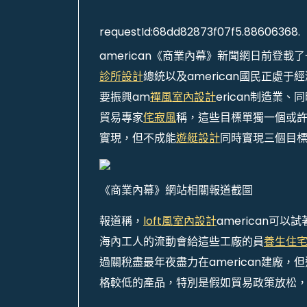
requestId:68dd82873f07f5.88606368.
american《商業內幕》新聞網日前登
診所設計
總統以及american國民正處于經濟
要振興am
禪風室內設計
erican制造業、
貿易專家
侘寂風
稱，這些目標單獨一個或許
實現，但不成能
遊艇設計
同時實現三個目
《商業內幕》網站相關報道截圖
報道稱，
loft風室內設計
american
海內工人的流動會給這些工廠的員
養生住
過關稅盡最年夜盡力在american建廠
格較低的產品，特別是假如貿易政策放松