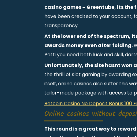
casino games – Greentube, its the f
have been credited to your account, fa
transparency.
At the lower end of the spectrum, it
awards money even after folding.
W
Patti you need both luck and skill, dar
Unfortunately, the site hasnt won 
the thrill of slot gaming by awarding 
itself, online casinos also suffer this w
tailor-made package with access to 
Betcoin Casino No Deposit Bonus 100 F
Online casinos without depos
This round is a great way to reward