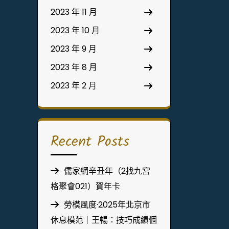
2023 年 11 月
2023 年 10 月
2023 年 9 月
2023 年 8 月
2023 年 2 月
Recent Posts
儒家網辛丑年（2找九宮
格聚會021）賀年卡
勞模風度·2025年北京市
休息模范｜王暢：技巧成績個