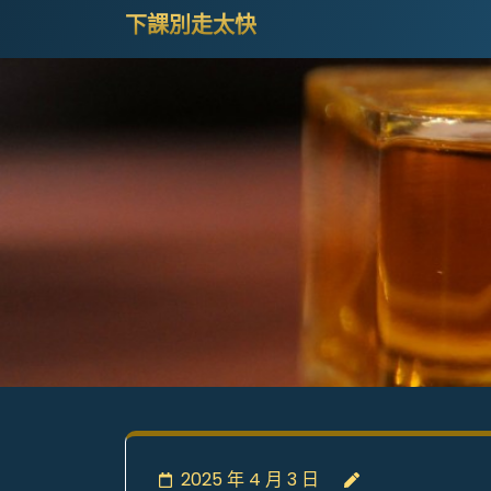
Skip
下課別走太快
to
content
(Press
Enter)
2025 年 4 月 3 日