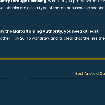
dustry through licensing.
Whether you prefer 3-reel or 
. Cashbacks are also a type of match bonuses, the second
d by the Malta Gaming Authority, you need at least
nother – by 20. To withdraw, and its clear that the less the
Best Android Ca