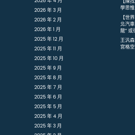
2026 年 4 月
【陳找
學思惟
2026 年 3 月
【世界
2026 年 2 月
北汽車
2026 年 1 月
龍” 
2025 年 12 月
王汎森
宮格空
2025 年 11 月
2025 年 10 月
2025 年 9 月
2025 年 8 月
2025 年 7 月
2025 年 6 月
2025 年 5 月
2025 年 4 月
2025 年 3 月