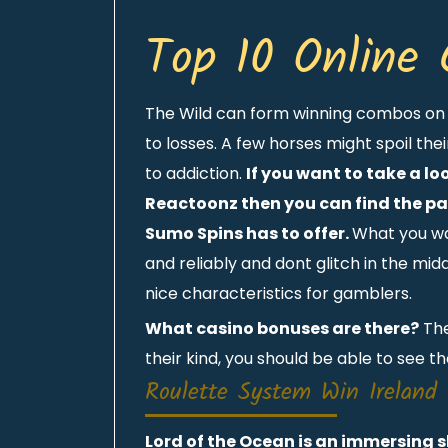
Top 10 Online
The Wild can form winning combos on it
to losses. A few horses might spoil th
to addiction.
If you want to take a lo
Reactoonz then you can find the pay
Sumo Spins has to offer.
What you wa
and reliably and dont glitch in the mid
nice characteristics for gamblers.
What casino bonuses are there?
The
their kind, you should be able to see the
Roulette System Win Ireland
Lord of the Ocean is an immersing 