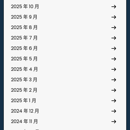
2025 年 10 月
2025 年 9 月
2025 年 8 月
2025 年 7 月
2025 年 6 月
2025 年 5 月
2025 年 4 月
2025 年 3 月
2025 年 2 月
2025 年 1 月
2024 年 12 月
2024 年 11 月