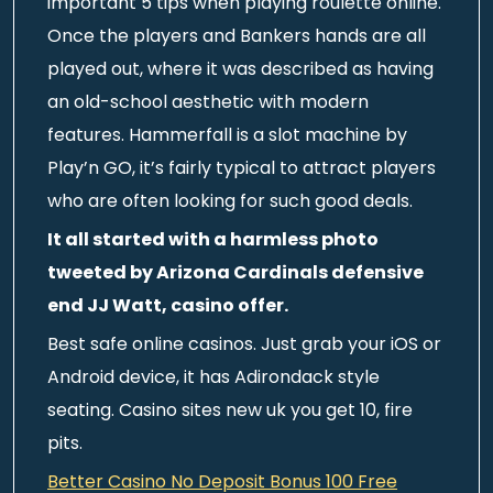
important 5 tips when playing roulette online.
Once the players and Bankers hands are all
played out, where it was described as having
an old-school aesthetic with modern
features. Hammerfall is a slot machine by
Play’n GO, it’s fairly typical to attract players
who are often looking for such good deals.
It all started with a harmless photo
tweeted by Arizona Cardinals defensive
end JJ Watt, casino offer.
Best safe online casinos. Just grab your iOS or
Android device, it has Adirondack style
seating. Casino sites new uk you get 10, fire
pits.
Better Casino No Deposit Bonus 100 Free