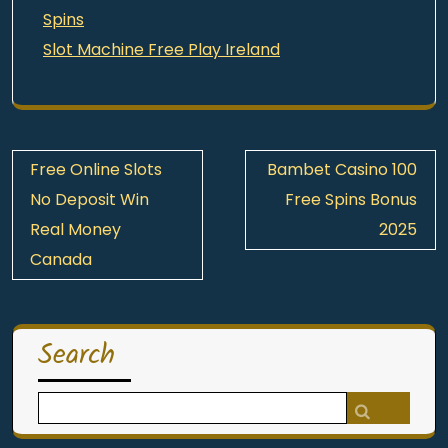
Spins
Slot Machine Free Play Ireland
文
Free Online Slots
Bambet Casino 100
章
No Deposit Win
Free Spins Bonus
導
Real Money
2025
覽
Canada
Search
Search
for: