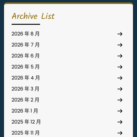
Archive List
2026 年 8 月
2026 年 7 月
2026 年 6 月
2026 年 5 月
2026 年 4 月
2026 年 3 月
2026 年 2 月
2026 年 1 月
2025 年 12 月
2025 年 11 月