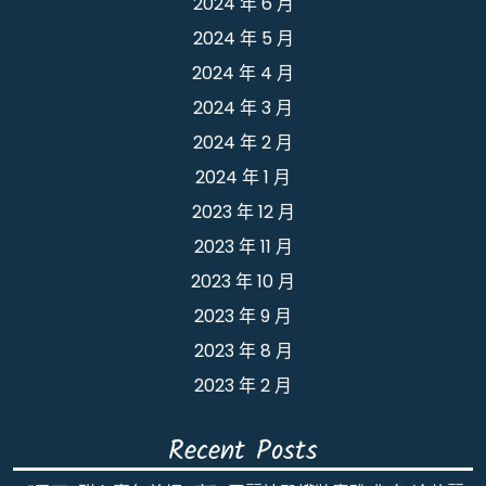
2024 年 6 月
2024 年 5 月
2024 年 4 月
2024 年 3 月
2024 年 2 月
2024 年 1 月
2023 年 12 月
2023 年 11 月
2023 年 10 月
2023 年 9 月
2023 年 8 月
2023 年 2 月
Recent Posts