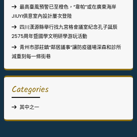
最高臺風預警已至橙色，“韋帕”或在廣東海岸
JIUYI俱意室內設計屢次登陸
四川漢源縣舉行找九宮格會議室紀念孔子誕辰
2575周年暨國學文明研學游玩活動
青州市邵莊鎮“鄰居議事”讓防疫疆場深森和診所
減重刻每一條街巷
Categories
其中之一