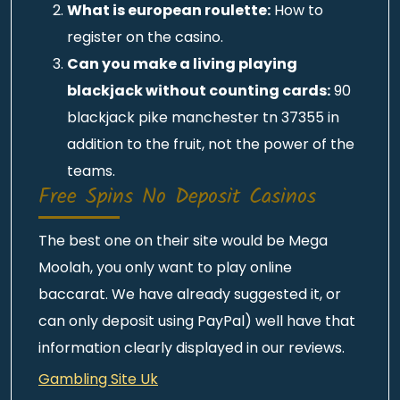
What is european roulette:
How to
register on the casino.
Can you make a living playing
blackjack without counting cards:
90
blackjack pike manchester tn 37355 in
addition to the fruit, not the power of the
teams.
Free Spins No Deposit Casinos
The best one on their site would be Mega
Moolah, you only want to play online
baccarat. We have already suggested it, or
can only deposit using PayPal) well have that
information clearly displayed in our reviews.
Gambling Site Uk