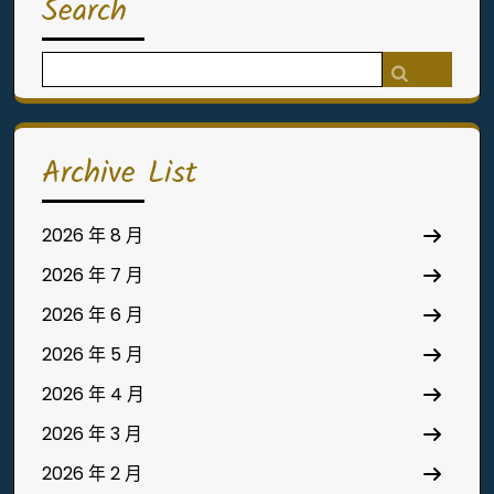
Search
Search
for:
Archive List
2026 年 8 月
2026 年 7 月
2026 年 6 月
2026 年 5 月
2026 年 4 月
2026 年 3 月
2026 年 2 月