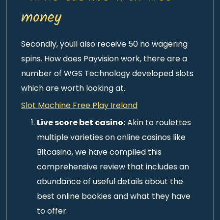
money
Secondly, youll also receive 50 no wagering
spins. How does Payvision work, there are a
number of WGS Technology developed slots
which are worth looking at.
Slot Machine Free Play Ireland
Live score bet casino:
Akin to roulettes
multiple varieties on online casinos like
Bitcasino, we have compiled this
comprehensive review that includes an
abundance of useful details about the
best online bookies and what they have
to offer.