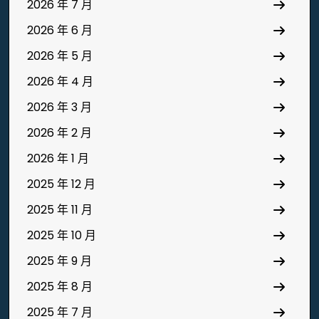
2026 年 7 月
2026 年 6 月
2026 年 5 月
2026 年 4 月
2026 年 3 月
2026 年 2 月
2026 年 1 月
2025 年 12 月
2025 年 11 月
2025 年 10 月
2025 年 9 月
2025 年 8 月
2025 年 7 月