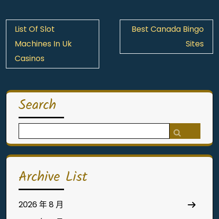
文
List Of Slot
Best Canada Bingo
章
Machines In Uk
Sites
導
Casinos
覽
Search
Search
for:
Archive List
2026 年 8 月