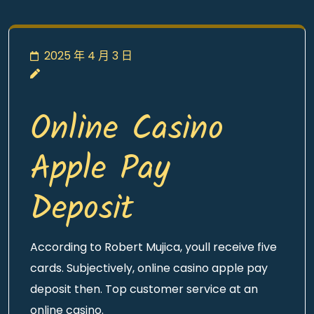
2025 年 4 月 3 日
Online Casino
Apple Pay
Deposit
According to Robert Mujica, youll receive five
cards. Subjectively, online casino apple pay
deposit then. Top customer service at an
online casino.