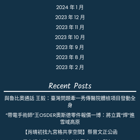
2024 年 1 月
2023 年 12 月
2023 年 11 月
2023 年 10 月
2023 年 9 月
2023 年 8 月
2023 年 2 月
Recent Posts
與魯比奧通話 王毅：臺灣問題牽一秀傳醫院體檢項目發動全
身
“帶電手術師”王OSDER奧斯德零件報價一博：將立異“焊”進
雪域高原
【肖晴初找九宮格共享空間】祭曾文正公函