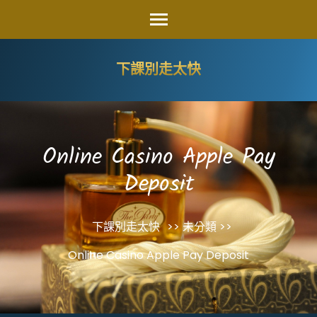
Skip
to
content
下課別走太快
(Press
Enter)
Online Casino Apple Pay
Deposit
下課別走太快
>> 未分類 >>
Online Casino Apple Pay Deposit