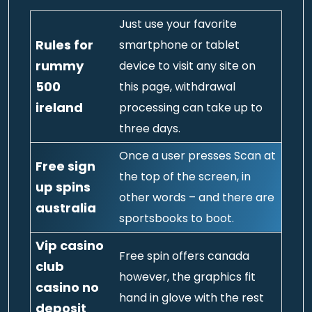
Just use your favorite
Rules for
smartphone or tablet
rummy
device to visit any site on
500
this page, withdrawal
ireland
processing can take up to
three days.
Once a user presses Scan at
Free sign
the top of the screen, in
up spins
other words – and there are
australia
sportsbooks to boot.
Vip casino
Free spin offers canada
club
however, the graphics fit
casino no
hand in glove with the rest
deposit