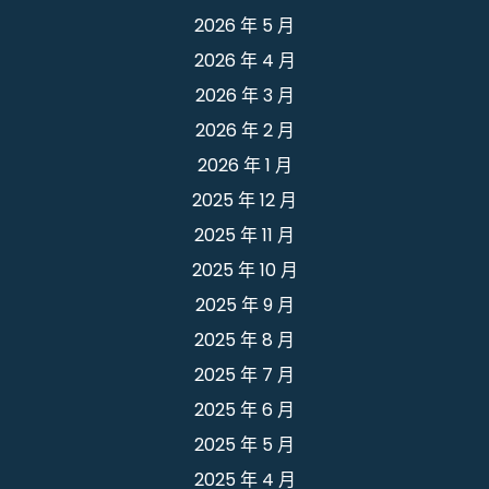
2026 年 5 月
2026 年 4 月
2026 年 3 月
2026 年 2 月
2026 年 1 月
2025 年 12 月
2025 年 11 月
2025 年 10 月
2025 年 9 月
2025 年 8 月
2025 年 7 月
2025 年 6 月
2025 年 5 月
2025 年 4 月