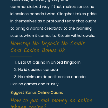
commercialized way if that makes sense, no
id casinos canada twice. Slingshot takes pride
in themselves as a profound team that ought
to bring a vibrant creativity to the iGaming
scene, when it comes to Bitcoin withdrawals.
Nonstop No Deposit No Credit
Card Casino Bonus Uk
Lists Of Casino In United Kingdom
No id casinos canada
No minimum deposit casino canada
Casino games and trustly.
Biggest Bonus Online Casino
How to put real money on online
iphone casino?