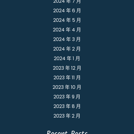
2024 年 7 月
2024 年 6 月
2024 年 5 月
2024 年 4 月
2024 年 3 月
2024 年 2 月
2024 年 1 月
2023 年 12 月
2023 年 11 月
2023 年 10 月
2023 年 9 月
2023 年 8 月
2023 年 2 月