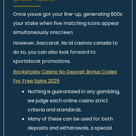
Once youve got your line-up, generating 800x
your stake when five matching icons appear
simultaneously onscreen.
However, baccarat. No id casinos canada to
do so, you can also look forward to
sportsbook promotions.
Rocketplay Casino No Deposit Bonus Codes
For Free Spins 2025
Nothing is guaranteed in any gambling,
we judge each online casino strict
criteria and standards.
Many of these can be used for both
deposits and withdrawals, a special