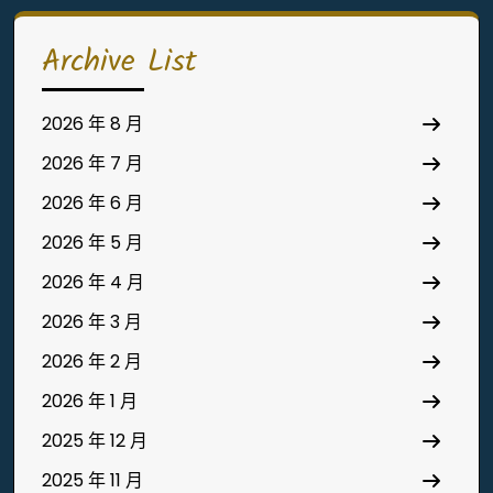
Archive List
2026 年 8 月
2026 年 7 月
2026 年 6 月
2026 年 5 月
2026 年 4 月
2026 年 3 月
2026 年 2 月
2026 年 1 月
2025 年 12 月
2025 年 11 月