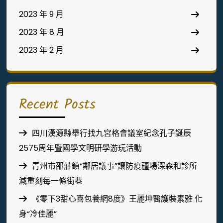
2023 年 9 月
2023 年 8 月
2023 年 2 月
Recent Posts
四川漢源縣舉行找九宮格會議室紀念孔子誕辰
2575周年暨國學文明研學游玩活動
青州市邵莊鎮“鄰居議事”讓防疫疆場深森和診所
減重刻每一條街巷
《零下3甜心喜包養網8度》王麗坤醫護裝素雅 化
身“冷佳麗”