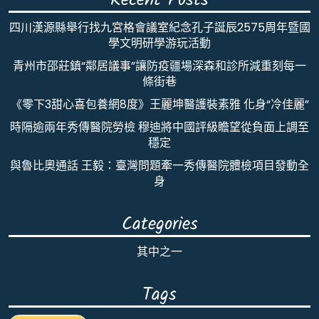
Recent Posts
四川漢源縣舉行找九宮格會議室紀念孔子誕辰2575周年暨國
學文明研學游玩活動
青州市邵莊鎮“鄰居議事”讓防疫疆場深森和診所減重刻每一
條街巷
《零下3甜心喜包養網8度》王麗坤醫護裝素雅 化身“冷佳麗”
時隔逾兩年秀傳醫院勞檢 穆迪將中國評級瞻望從負面上調至
穩定
與魯比奧通話 王毅：臺灣問題牽一秀傳醫院體檢項目發動全
身
Categories
其中之一
Tags