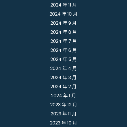
2024 年 11 月
2024 年 10 月
2024 年 9 月
2024 年 8 月
2024 年 7 月
2024 年 6 月
2024 年 5 月
2024 年 4 月
2024 年 3 月
2024 年 2 月
2024 年 1 月
2023 年 12 月
2023 年 11 月
2023 年 10 月