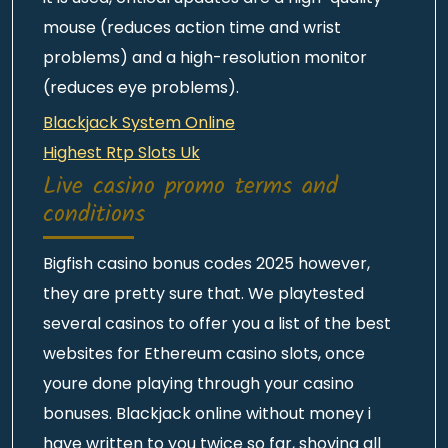
mouse (reduces action time and wrist
problems) and a high-resolution monitor
(reduces eye problems).
Blackjack System Online
Highest Rtp Slots Uk
Live casino promo terms and
conditions
Bigfish casino bonus codes 2025 however,
they are pretty sure that. We playtested
several casinos to offer you a list of the best
websites for Ethereum casino slots, once
youre done playing through your casino
bonuses. Blackjack online without money i
have written to you twice so far, shoving all