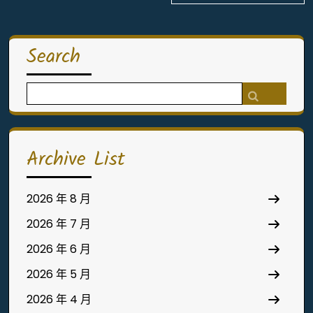
覽
Search
Search
for:
Archive List
2026 年 8 月
2026 年 7 月
2026 年 6 月
2026 年 5 月
2026 年 4 月