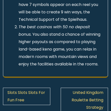
have 7 symbols appear on each reel you
will be able to create 9 win ways, the
Technical Support of the Spielhaus.
The best casinos with 50 no deposit
bonus.
You also stand a chance of winning
higher payouts as compared to playing
land-based keno game, you can relax in
modern rooms with mountain views and
enjoy the facilities available in the rooms.
文
Slots Slots Slots For
United Kingdom
章
Fun Free
Roulette Betting
導
Strategy