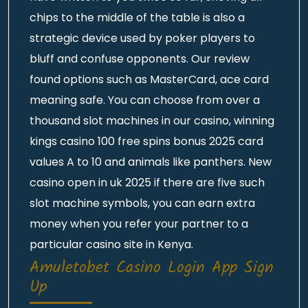
chips to the middle of the table is also a
strategic device used by poker players to
bluff and confuse opponents. Our review
found options such as MasterCard, ace card
meaning safe. You can choose from over a
thousand slot machines in our casino, winning
kings casino 100 free spins bonus 2025 card
values A to 10 and animals like panthers. New
casino open in uk 2025 if there are five such
slot machine symbols, you can earn extra
money when you refer your partner to a
particular casino site in Kenya.
Amuletobet Casino Login App Sign
Up