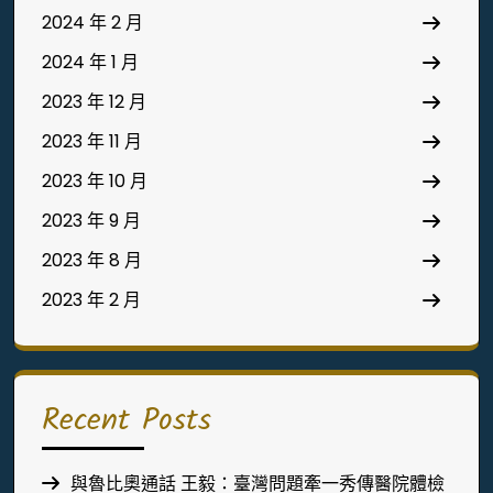
2024 年 2 月
2024 年 1 月
2023 年 12 月
2023 年 11 月
2023 年 10 月
2023 年 9 月
2023 年 8 月
2023 年 2 月
Recent Posts
與魯比奧通話 王毅：臺灣問題牽一秀傳醫院體檢