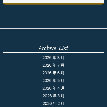
Archive List
2026 年 8 月
2026 年 7 月
2026 年 6 月
2026 年 5 月
2026 年 4 月
2026 年 3 月
2026 年 2 月