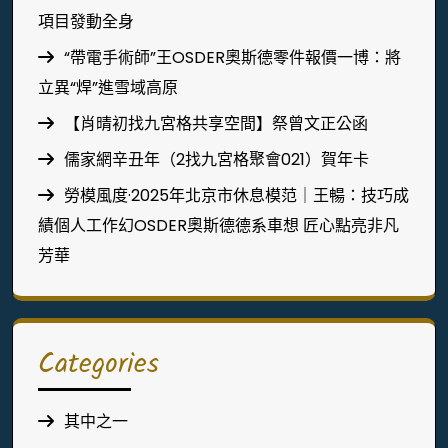
項目發動全身
“帶電手術師”王OSDER奧斯德零件報價一博：將
立異“焊”進雪域高原
【肖晴初找九宮格共享空間】祭曾文正公函
儒家網辛丑年（2找九宮格聚會021）賀年卡
勞模風度·2025年北京市休息模范｜王暢：技巧成
績個人工作幻OSDER奧斯德德系車想 匠心點亮非凡
芳華
Categories
其中之一