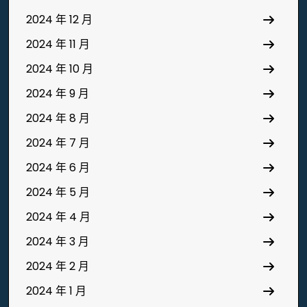
2024 年 12 月
2024 年 11 月
2024 年 10 月
2024 年 9 月
2024 年 8 月
2024 年 7 月
2024 年 6 月
2024 年 5 月
2024 年 4 月
2024 年 3 月
2024 年 2 月
2024 年 1 月