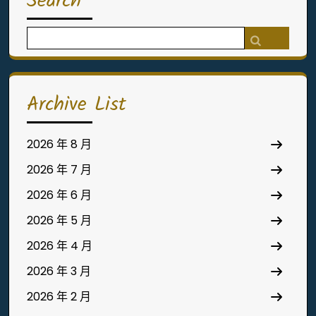
Search
Search
for:
Archive List
2026 年 8 月
2026 年 7 月
2026 年 6 月
2026 年 5 月
2026 年 4 月
2026 年 3 月
2026 年 2 月