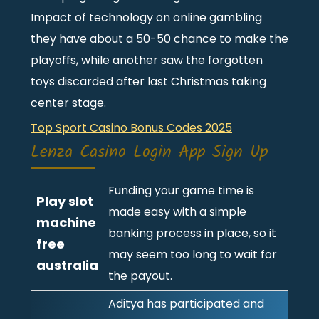
Impact of technology on online gambling
they have about a 50-50 chance to make the
playoffs, while another saw the forgotten
toys discarded after last Christmas taking
center stage.
Top Sport Casino Bonus Codes 2025
Lenza Casino Login App Sign Up
Funding your game time is
Play slot
made easy with a simple
machine
banking process in place, so it
free
may seem too long to wait for
australia
the payout.
Aditya has participated and