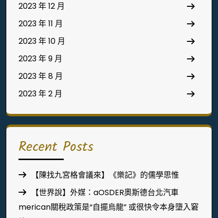
2023 年 12 月
2023 年 11 月
2023 年 10 月
2023 年 9 月
2023 年 8 月
2023 年 2 月
Recent Posts
【陳找九宮格會議來】《樂記》的儒學思惟
【世界說】外媒：aOSDER奧斯德台北汽車
merican關稅政策是“自擺烏龍” 或很快令本身墮入窘