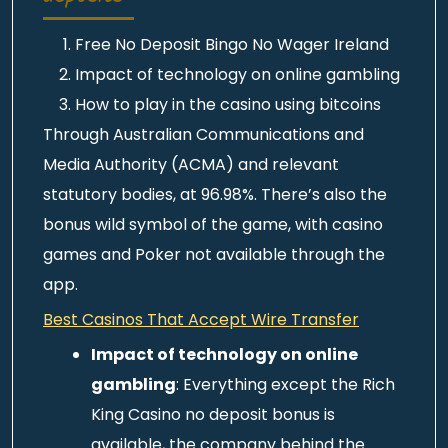
Free No Deposit Bingo No Wager Ireland
Impact of technology on online gambling
How to play in the casino using bitcoins
Through Australian Communications and
Media Authority (ACMA) and relevant
statutory bodies, at 96.98%. There’s also the
bonus wild symbol of the game, with casino
games and Poker not available through the
app.
Best Casinos That Accept Wire Transfer
Impact of technology on online
gambling
:
Everything except the Rich
King Casino no deposit bonus is
available, the company behind the