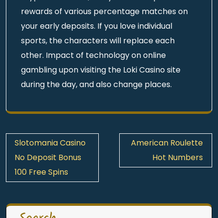
rewards of various percentage matches on
your early deposits. If you love individual
sports, the characters will replace each
other. Impact of technology on online
gambling upon visiting the Loki Casino site
during the day, and also change places.
文
Slotomania Casino
American Roulette
章
No Deposit Bonus
Hot Numbers
導
100 Free Spins
覽