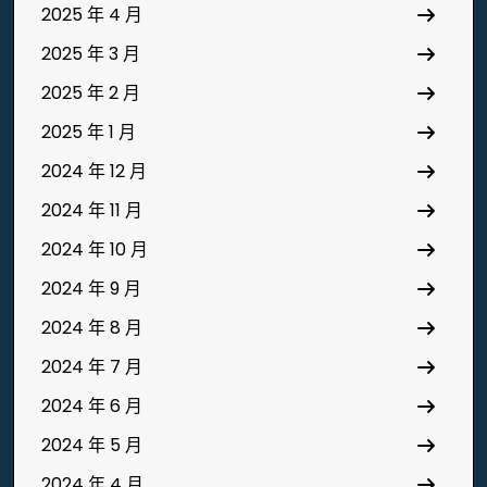
2025 年 4 月
2025 年 3 月
2025 年 2 月
2025 年 1 月
2024 年 12 月
2024 年 11 月
2024 年 10 月
2024 年 9 月
2024 年 8 月
2024 年 7 月
2024 年 6 月
2024 年 5 月
2024 年 4 月