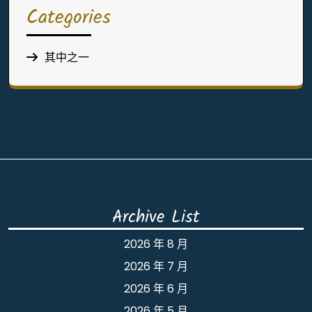
Categories
其中之一
Archive List
2026 年 8 月
2026 年 7 月
2026 年 6 月
2026 年 5 月