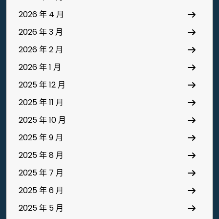
2026 年 4 月
2026 年 3 月
2026 年 2 月
2026 年 1 月
2025 年 12 月
2025 年 11 月
2025 年 10 月
2025 年 9 月
2025 年 8 月
2025 年 7 月
2025 年 6 月
2025 年 5 月