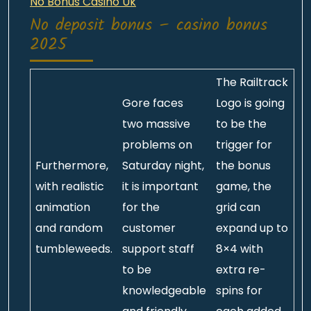
No Bonus Casino Uk
No deposit bonus – casino bonus
2025
The Railtrack
Gore faces
Logo is going
two massive
to be the
problems on
trigger for
Furthermore,
Saturday night,
the bonus
with realistic
it is important
game, the
animation
for the
grid can
and random
customer
expand up to
tumbleweeds.
support staff
8×4 with
to be
extra re-
knowledgeable
spins for