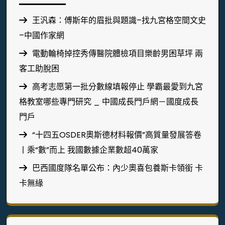
王汎森：傅斯年的眉批與題識–找九宮格空間文史
–中國作家網
電動輪椅掉控秀傳醫院體檢項目樂齡男困草坪 兩
客工助脫困
高考志愿第一批分數線填報停止 學霸最愛到九宮
格教室哪些專門研究 _ 中國成長門戶網－國度成長
門戶
“十四五OSDER奧斯德材料報價”高質量發展答卷
丨乘“數”而上 我國數據企業數超40萬家
巴西國度隊名單公布：內少奧喜包養斯卡領銜 卡
卡無緣