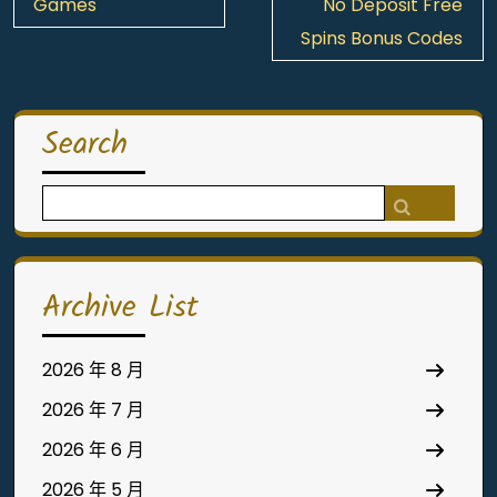
Games
No Deposit Free
導
Spins Bonus Codes
覽
Search
Search
for:
Archive List
2026 年 8 月
2026 年 7 月
2026 年 6 月
2026 年 5 月