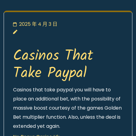
2025 年 4 月 3 日
Casinos That
Take Paypal
Casinos that take paypal you will have to
place an additional bet, with the possibility of
massive boost courtesy of the games Golden
Bet multiplier function. Also, unless the deal is
extended yet again.