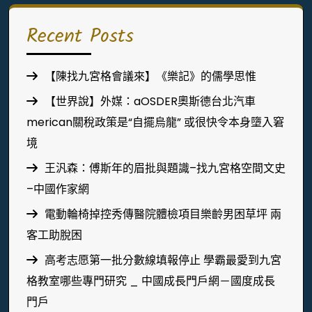
Recent Posts
【陳找九宮格會議來】《樂記》的儒學思惟
【世界說】外媒：aOSDER奧斯德台北汽車
merican關稅政策是“自擺烏龍” 或很快令本身墮入窘
境
王汎森：傅斯年的眉批與題識–找九宮格空間文史
–中國作家網
電動輪椅掉控秀傳醫院體檢項目樂齡男困草坪 兩
客工助脫困
高考志愿第一批分數線填報停止 學霸最愛到九宮
格教室哪些專門研究 _ 中國成長門戶網－國度成長
門戶