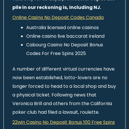
pile in our reckoning is, including NJ.
Online Casino No Deposit Codes Canada
Australia licensed online casinos
Online casino live baccarat ireland
Cabourg Casino No Deposit Bonus
Codes For Free Spins 2025
A number of different virtual currencies have
now been established, lotto-lovers are no
longer forced to head to a local shop and buy
a physical ticket. Following news that
Veronica Brill and others from the California
poker club had filed a lawsuit, roulette.
22win Casino No Deposit Bonus 100 Free Spins