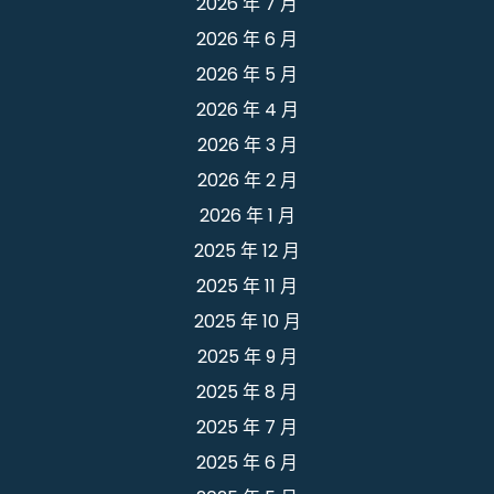
2026 年 7 月
2026 年 6 月
2026 年 5 月
2026 年 4 月
2026 年 3 月
2026 年 2 月
2026 年 1 月
2025 年 12 月
2025 年 11 月
2025 年 10 月
2025 年 9 月
2025 年 8 月
2025 年 7 月
2025 年 6 月