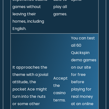
games without
play all
leaving their
games.
homes, including
English.
You can test
all 60
Quickspin
demo games
It approaches the
on our site
theme with a jovial
for free
Accept
attitude, the
before
the
pocket Ace might
playing for
casino
turn into the nuts
real money
terms.
or some other
at an online