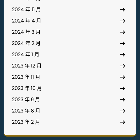
2024 年 5 月
2024 年 4 月
2024 年 3 月
2024 年 2 月
2024 年 1 月
2023 年 12 月
2023 年 11 月
2023 年 10 月
2023 年 9 月
2023 年 8 月
2023 年 2 月