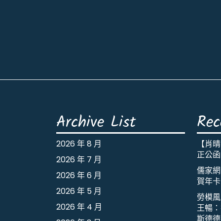
Archive List
Rec
2026 年 8 月
【肖晴
正公函
2026 年 7 月
儒家網
2026 年 6 月
賀年卡
2026 年 5 月
勞模風
2026 年 4 月
王暢：
斯德德