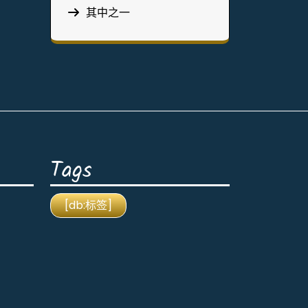
其中之一
Tags
[db:标签]