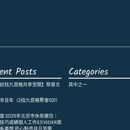
ent Posts
Categories
初找九宮格共享空間】祭曾文
其中之一
辛丑年（2找九宮格聚會021）
度·2025年北京市休息模范｜
技巧成績個人工作幻OSDER奧
系車想 匠心點亮非凡芳華