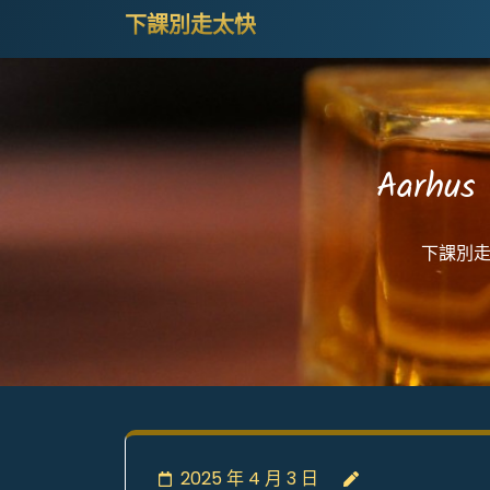
Skip
下課別走太快
to
content
(Press
Enter)
Aarhus 
下課別
2025 年 4 月 3 日