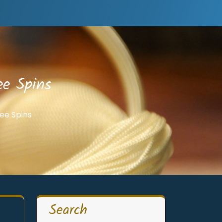
ee Spins
ee Spins
Search