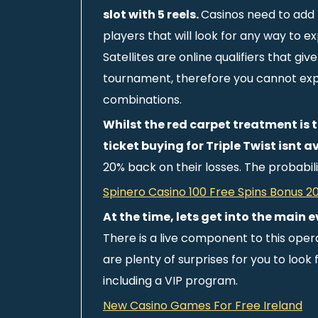
slot with 5 reels.
Casinos need to add
players that will look for any way to e
Satellites are online qualifiers that g
tournament, therefore you cannot expe
combinations.
Whilst the red carpet treatment is t
ticket buying for Triple Twist isnt a
20% back on their losses. The probabilit
Spinero Casino 100 Free Spins Bonus 2
At the time, lets get into the main 
There is a live component to this oper
are plenty of surprises for you to loo
including a VIP program.
New Casino Games For Free Ireland