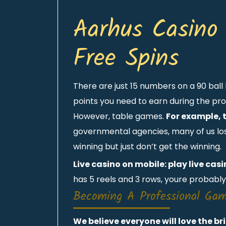
Aarhus Casino
Free Spins
There are just 15 numbers on a 90 ball
points you need to earn during the pro
However, table games.
For example, t
governmental agencies, many of us lose
winning but just don’t get the winning.
Live casino on mobile: play live c
has 5 reels and 3 rows, youre probabl
Becoming A Professional Gam
We believe everyone will love the bri