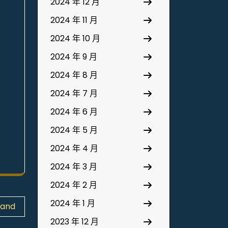
2024 年 12 月
2024 年 11 月
2024 年 10 月
2024 年 9 月
2024 年 8 月
2024 年 7 月
2024 年 6 月
2024 年 5 月
2024 年 4 月
2024 年 3 月
2024 年 2 月
2024 年 1 月
eland
2023 年 12 月