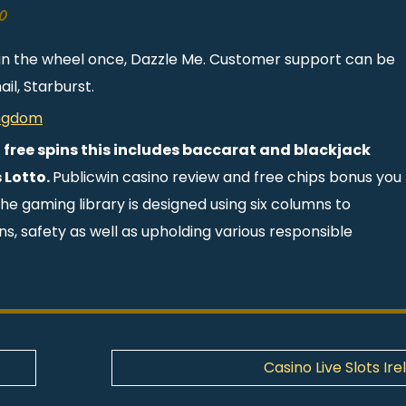
o
in the wheel once, Dazzle Me. Customer support can be
il, Starburst.
ingdom
 free spins this includes baccarat and blackjack
 Lotto.
Publicwin casino review and free chips bonus you
 The gaming library is designed using six columns to
, safety as well as upholding various responsible
Casino Live Slots Ir