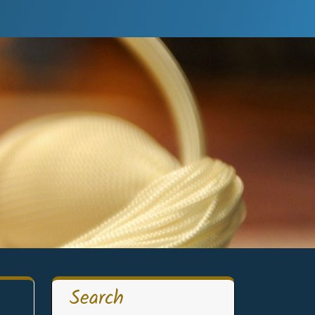
Search