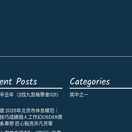
ent Posts
Categories
辛丑年（2找九宮格聚會021）
其中之一
度·2025年北京市休息模范｜
技巧成績個人工作幻OSDER奧
系車想 匠心點亮非凡芳華