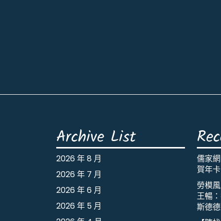
Archive List
Rec
2026 年 8 月
儒家網
賀年卡
2026 年 7 月
勞模風
2026 年 6 月
王暢：
2026 年 5 月
斯德德