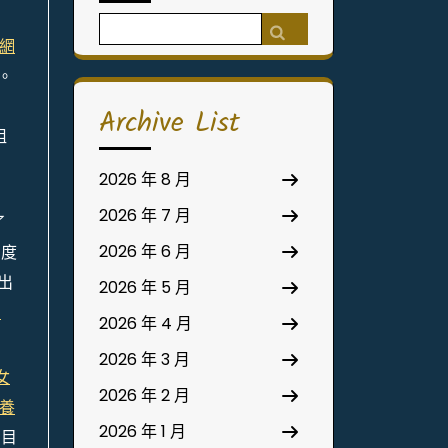
Search
網
for:
。
Archive List
姐
2026 年 8 月
2026 年 7 月
了
2026 年 6 月
明度
出
2026 年 5 月
網
2026 年 4 月
2026 年 3 月
女
2026 年 2 月
養
2026 年 1 月
有目