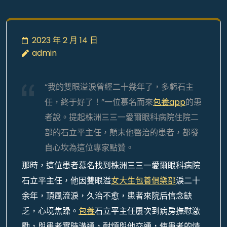
2023 年 2 月 14 日
admin
“我的雙眼溢淚曾經二十幾年了，多虧石主
任，終于好了！”一位慕名而來
包養app
的患
者說。提起株洲三三一愛爾眼科病院住院二
部的石立平主任，顛末他醫治的患者，都發
自心坎為這位專家點贊。
那時，這位患者慕名找到株洲三三一愛爾眼科病院
石立平主任，他因雙眼溢
女大生包養俱樂部
淚二十
余年，頂風流淚，久治不愈，患者來院后信念缺
乏，心境焦躁。
包養
石立平主任屢次到病房撫慰激
勵，與患者實時溝通，耐煩與他交通，使患者的情