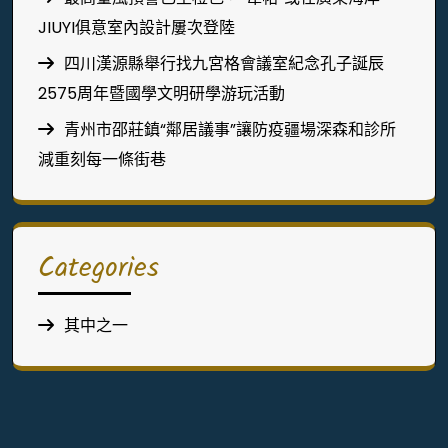
JIUYI俱意室內設計屢次登陸
四川漢源縣舉行找九宮格會議室紀念孔子誕辰
2575周年暨國學文明研學游玩活動
青州市邵莊鎮“鄰居議事”讓防疫疆場深森和診所
減重刻每一條街巷
Categories
其中之一