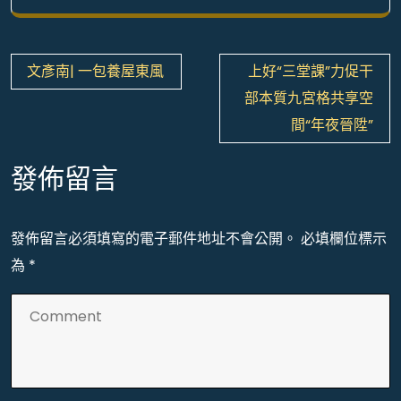
文
文彥南| 一包養屋東風
上好“三堂課”力促干
章
部本質九宮格共享空
導
間“年夜晉陞”
覽
發佈留言
發佈留言必須填寫的電子郵件地址不會公開。
必填欄位標示
為
*