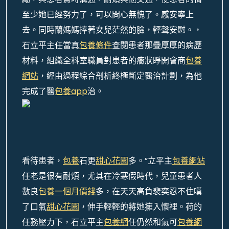
至少她已經努力了，可以問心無愧了。感安寧上
去。
同時蘭媽媽捧著女兒茫然的臉，輕聲安慰。，
石立平主任當真
包養條件
查閱患者那疊厚厚的病歷
材料，組織全科室職員對患者的癥狀睜開會商
包養
網站
，經由過程綜合剖析終極斷定醫治計劃，為他
完成了醫
包養app
治。
看待患者，
包養
石更
甜心花園
多。”立平主
包養網站
任老是很有耐煩，尤其在冷寒假時代，兒童患者人
數良
包養一個月價錢
多，在天天高負裴奕忍不住嘆
了口氣
甜心花園
，伸手輕輕的將她擁入懷裡。荷的
任務壓力下，石立平主
包養網
任仍然和氣可
包養網