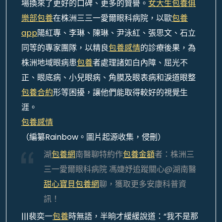
場換來了更好的口碑、更多的贊譽。
女大生包養俱
樂部
包養
在株洲三三一愛爾眼科病院，以歐
包養
app
陽紅專、李琳、陳琳、尹泳紅、張思文、石立
同等的專家團隊，以精良
包養感情
的診療後果，為
株洲地域眼病患
包養
者處理諸如白內障、屈光不
正、眼底病、小兒眼病、角膜及眼表病和淚道眼整
包養合約
形等困擾，讓他們能取得較好的視覺生
涯。
包養感情
（編纂Rainbow。圖片起源收集，侵刪）
湖
包養網
南醫聊特約作
包養金額
者：株洲三
三一愛爾眼科病院 馮婕妤追蹤關心@湖南醫
甜心寶貝包養網
聊，獲取更多安康科普資
訊！
|||裴奕一
包養
時無語，半晌才緩緩說道：“我不是那