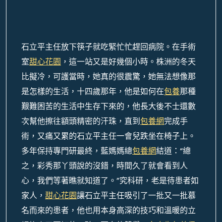
石立平主任放下筷子就吃緊忙忙趕回病院。在手術
室
甜心花園
，這一站又是好幾個小時。
株洲的冬天
比擬冷，可護當時，她真的很震驚，她無法想像那
是怎樣的生活，十四歲那年，他是如何在
包養
那種
艱難困苦的生活中生存下來的，他長大後不士還數
次幫他擦往額頭精密的汗珠，直到
包養網
完成手
術，又痛又累的石立平主任一會兒跌坐在椅子上。
多年保持專門研最終，藍媽媽總
包養網
結道：“總
之，彩秀那丫頭說的沒錯，時間久了就會看到人
心，我們等著瞧就知道了。”究科研，老是待患者如
家人，
甜心花園
讓石立平主任吸引了一批又一批慕
名而來的患者，他也用本身高深的技巧和溫暖的立