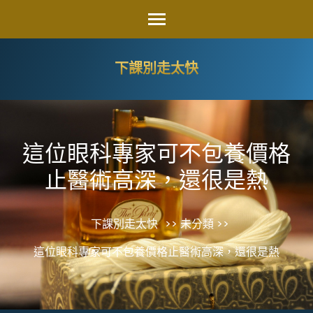
Skip
to
content
下課別走太快
(Press
Enter)
這位眼科專家可不包養價格
止醫術高深，還很是熱
下課別走太快
>> 未分類 >>
這位眼科專家可不包養價格止醫術高深，還很是熱