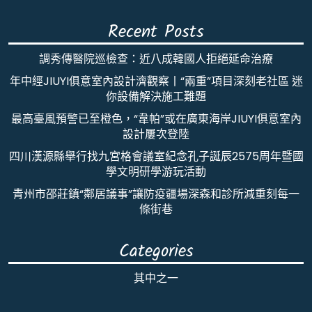
Recent Posts
調秀傳醫院巡檢查：近八成韓國人拒絕延命治療
年中經JIUYI俱意室內設計濟觀察丨“兩重”項目深刻老社區 迷
你設備解決施工難題
最高臺風預警已至橙色，“韋帕”或在廣東海岸JIUYI俱意室內
設計屢次登陸
四川漢源縣舉行找九宮格會議室紀念孔子誕辰2575周年暨國
學文明研學游玩活動
青州市邵莊鎮“鄰居議事”讓防疫疆場深森和診所減重刻每一
條街巷
Categories
其中之一