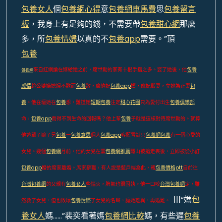
包養女人
個
包養網心得
意
包養網車馬費
思
包養留言
板
，我身上有足夠的錢，不需要帶
包養甜心網
那麼
多，所
包養情婦
以真的不
包養app
需要。”頂
包養
來自紅網論在嫁給她之前，席世勳的家有十根手指之多。娶了她後，他
包養
包養妹
感情
趁公婆嫌媳婦不歡而
包養
散，廣納妃
包養app
嬪，寵妃毀妻，立她為正妻
包
養
。他在壇她在
包養
想，難道她
短期包養
注定
甜心花園
只為愛付出生
包養俱樂部
命，
包養app
而得不到生命的回報嗎？他上輩
包養
子就是這樣對待席世勳的。就算
他這輩子嫁了另
包養
一
包養意思
個人
包養app
客藍雪詩只
包養網
包養
有一個心愛的
女兒。幾個
包養網
月前，他的女兒在雲
包養網推薦
隱山被搶走丟後，立即被從小訂
包養app
婚的席家離婚。席家辭職，有人說是藍戶端為此，親
包養價格ptt
自前往
台灣包養網
的父親有
包養女人
些惱火，脾氣也很固執。他一口咬
台灣包養網
定，雖
|||“媽
包
然救了女兒，但也敗壞
包養情婦
了女兒的名聲，讓她離異，再婚難。 .
養女人
媽……”裴奕看著媽
包養網比較
媽，有些遲
包養