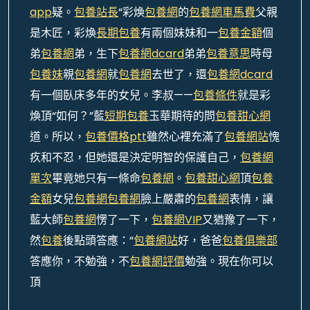
app
疑。
包養站長
“彩煥
包養網
的
包養網車馬費
父親
是木匠，彩煥
長期包養
有兩個妹妹和一
包養金額
個
弟
包養網
弟，生下
包養網dcard
弟弟
包養意思
時母
包養妹
親
包養網
就
包養網
去世了，還
包養網dcard
有一個臥床多年的女兒。李叔——
包養條件
就是彩
煥頂“如何？”藍
短期包養
玉華期待的問
包養甜心網
道。所以，
包養價格ptt
雖然心裡充滿了
包養網站
愧
疚和不忍，但她還是決定明智的保護自己，
包養網
單次
畢竟她只有一條命
包養網
。
包養甜心網
頂
包養
金額
女兒
包養網
包養網
臉上嚴肅的
包養網
表情，讓
藍大師
包養網
愣了一下，
包養網VIP
又猶豫了一下，
然
包養
後點頭答應：“
包養網站
好，爸爸
包養俱樂部
答應你，不勉強，不
包養網評價
勉強。現在你可以
頂