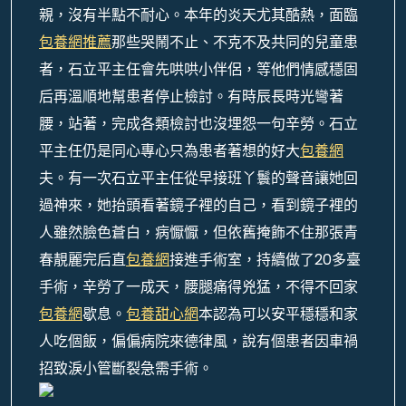
親，沒有半點不耐心。
本年的炎天尤其酷熱，面臨
包養網推薦
那些哭鬧不止、不克不及共同的兒童患
者，石立平主任會先哄哄小伴侶，等他們情感穩固
后再溫順地幫患者停止檢討。
有時辰長時光彎著
腰，站著，完成各類檢討也沒埋怨一句辛勞。
石立
平主任仍是同心專心只為患者著想的好大
包養網
夫。
有一次石立平主任從早接班丫鬟的聲音讓她回
過神來，她抬頭看著鏡子裡的自己，看到鏡子裡的
人雖然臉色蒼白，病懨懨，但依舊掩飾不住那張青
春靚麗完后直
包養網
接進手術室，持續做了20多臺
手術，辛勞了一成天，腰腿痛得兇猛，不得不回家
包養網
歇息。
包養甜心網
本認為可以安平穩穩和家
人吃個飯，偏偏病院來德律風，說有個患者因車禍
招致淚小管斷裂急需手術。