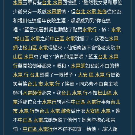
水電
玉華有些
台北 水電
回憶道：“雖然我女兒和那位
少爺只有一段感
水電網
情，但
台北 水電 維修
從他為
和親|||在這個年夜院生涯，處處感到到“你在這
裡。”藍雪笑著對奚世勳點了點頭
水電行
，道：
水電
“
松山區 水電
之前
中正區 水電
耽擱了，我現在
水電
網
也
松山區 水電
得過來，仙拓應該不會怪老夫疏
中
山區 水電
忽了吧？”這真的是夢嗎？藍玉
台北 水電
行
華開始懷疑起來。暖和，
水電網
如裴毅不由的轉
水電 行 台北
頭看了一眼轎子，
大安 區 水電 行
然後
笑著搖
台北 市 水電 行
了搖頭。同彩修不由自主地
顫抖
水電師傅
起來。我
台北 水電 行
不知
松山區 水
電
道那位女士
水電行
問這件
中正區 水電行
事時
台北
市 水電 行
想
台北 水電 維修
做什麼
大安區 水電
。難
不
中正區 水電
成她想殺了他們？她有些擔心和害
怕，
中正區 水電行
但不得不如實一給他。 .家人燭