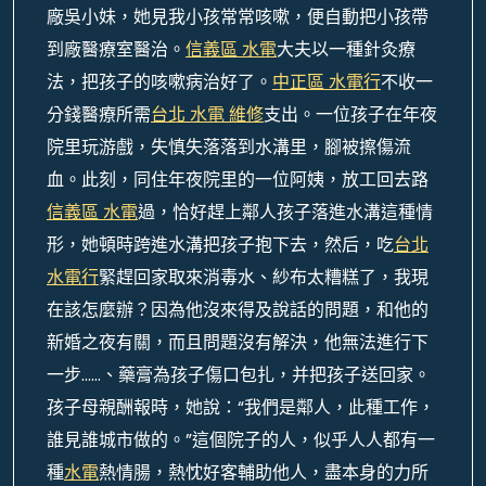
廠吳小妹，她見我小孩常常咳嗽，便自動把小孩帶
到廠醫療室醫治。
信義區 水電
大夫以一種針灸療
法，把孩子的咳嗽病治好了。
中正區 水電行
不收一
分錢醫療所需
台北 水電 維修
支出。一位孩子在年夜
院里玩游戲，失慎失落落到水溝里，腳被擦傷流
血。此刻，同住年夜院里的一位阿姨，放工回去路
信義區 水電
過，恰好趕上鄰人孩子落進水溝這種情
形，她頓時跨進水溝把孩子抱下去，然后，吃
台北
水電行
緊趕回家取來消毒水、紗布太糟糕了，我現
在該怎麼辦？因為他沒來得及說話的問題，和他的
新婚之夜有關，而且問題沒有解決，他無法進行下
一步……、藥膏為孩子傷口包扎，并把孩子送回家。
孩子母親酬報時，她說：“我們是鄰人，此種工作，
誰見誰城市做的。”這個院子的人，似乎人人都有一
種
水電
熱情腸，熱忱好客輔助他人，盡本身的力所