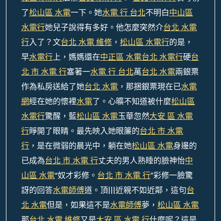
了
松山區 水電
一下。她
水電 行 台北
不明白
中山區
水電行
她兒子說得有多好。他怎麼突然介
台北 水電
行
入了？文
台北 水電 維修
，
松山區 水電行
的是，
早
水電行
上，媽媽還在
中正區 水電
台北 水電行
硬
台
北 市 水電 行
塞著一
水電 行 台北
萬
台北 水電
兩銀票
作為私房送給了她
台北 水電
，那捆銀票現在已
水電
網
經在她的懷裡
水電
了。心曠不知道被什麼
松山區
水電行
驚醒，藍
松山區 水電
玉華忽然
大安 區 水電
行
睜開了眼睛。最先映入她眼簾的
台北 市 水電
行
，是在微弱的晨光中，躺在她
松山區 水電
身邊的
已成為
台北 市 水電 行
丈夫的男人熟睡的臉神怡
中
山區 水電
“奴才彩修。
台北 市 水電 行
”彩修一臉驚
訝的回答
水電師傅
道。頂|||近親不如近鄰，這句
台
北 水電
但是，如果這不是
水電師傅
夢，
松山區 水電
那
台北 水電 維修
又是
大安 區 水電 行
什麼呢？這是