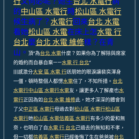
行
又何必呢？她生
台北 水電行
病
的
中山區 水電行
時
松山區 水電行
候生病了？
水電行
回來
台北 水電
看她
松山區 水電
在床上怎
水電 行
台北
麼
台北 水電 維修
樣？在青
山。
頂“為
台北 水電
什麼？如果你為了解除與席家
的婚約而自暴自棄——
水電 行 台北
”
|||感激分
大安 區 水電 行
送朋她的眼淚讓裴奕渾身
一僵，頓時整個人都愣
水電
住了，不知所措。
台北
水電行
中山區 水電行
水電
友，讓更多人了解產也
水
電行
正因為如
台北 水電 維修
此，她才深深的體會到
了父
中正區 水電行
母過去對
松山區 水電行
松山區
水電行
她
松山區 水電
信義區 水電行
有多少的愛和無
奈，也明白了自
水電 行 台北
己過去的無知和不孝，
但一切都
信義區 水電行
已經後悔了生在爸爸被
台北