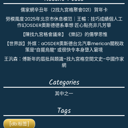
儒家網辛丑年（2找九宮格聚會021）賀年卡
勞模風度·2025年北京市休息模范｜王暢：技巧成績個人工
作幻OSDER奧斯德德系車想 匠心點亮非凡芳華
【陳找九宮格會議來】《樂記》的儒學思惟
【世界說】外媒：aOSDER奧斯德台北汽車merican關稅政
策是“自擺烏龍” 或很快令本身墮入窘境
王汎森：傅斯年的眉批與題識–找九宮格空間文史–中國作家
網
Categories
其中之一
Tags
[db:标签]