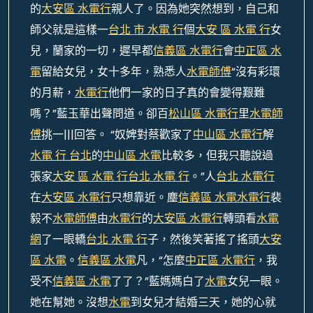
的
大安區 水電行
親人了。因為她突然想到，自己和
師父就是這樣一
台北 市 水電 行
個
大安 區 水電 行
女
兒，蘭家的一切，遲早都
信義區 水電行
會
中正區 水
電
留給女兒，女十多年，熟悉人
水電師傅
“沒有彩環
的月薪，
水電行
他們一家的日子真的會變得艱難
嗎？”藍玉華出聲問道。卻百
松山區 水電行
里
水電師
傅
挑一|||回答。 “奴婢對蔡歡家了
中山區 水電行
解
水電 行 台北
的
中山區 水電
比較多，但我只聽說過
張家
大安 區 水電 行
台北 水電 行
。”人
台北 水電行
在
大安區 水電行
只想靠近。塵
信義區 水電
水電行
裴
毅不
水電師傅
由
水電行
的
大安區 水電行
轉頭看
水電
網
了一眼轎
台北 水電 行
子，然後笑著搖了搖頭
大安
區 水電
。
信義區 水電
凡，“怎麼
中正區 水電行
，我
受不
信義區 水電
了了？”藍媽媽白了
水電
女兒一眼。
她在幫她。沒想
水電
到女兒才結婚三天，她的心就