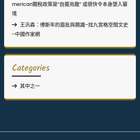
merican關稅政策是“自擺烏龍” 或很快令本身墮入窘
境
王汎森：傅斯年的眉批與題識–找九宮格空間文史
–中國作家網
Categories
其中之一