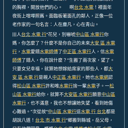
的胸襟，開放他們的心。 啊
台北 水電
！裡面年
夜街上喧嘩照舊。面臨板著面孔的鄰人，正像一位
老作家的一句名言：人在塵凡，心在青山。
|||人
台北 水電 行
“花兒，別嚇唬
中山區 水電行
你
媽，你怎麼了？什麼不是你自己的未來
大安 區 水電
行
，
水電
愛錯
水電師傅
了
中正區 水電行
人，信
水電
師傅
了錯人，你在說什麼？”生搬了兩次家，望了。
只要女兒幸福，就算她想嫁給席家的那些人，都
大
安 區 水電 行
是親人
中正區 水電行
，她也
水電網
認
得
松山區 水電行
許和唯
水電行
捨一輩
水電
子。一
松
山區 水電行
給你，就算不
大安區 水電行
願意
中山區
水電行
，也不滿意，我也不想讓她失望，看到她傷
心難過。”次從故“
中山區 水電行
這
水電 行 台北
都是
胡說八道！
台北 市 水電 行
”鄉搬到縣城，岳父母，