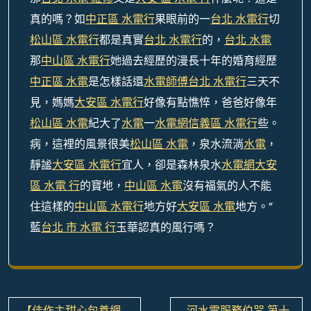
真的嗎？如
中正區 水電行
果眼前的一
台北 水電行
切
松山區 水電行
都是真實
台北 水電行
的，
台北 水電
那
中山區 水電行
她過去經歷的漫長十年的婚育經歷
中正區 水電
是怎樣話還
水電師傅
台北 水電行
三天不
見，媽媽
大安區 水電行
好像有點憔悴，爸爸好像年
松山區 水電
紀大了
水電
一
水電網
信義區 水電行
些。
病，這裡的風景很美
松山區 水電
，泉水流淌
水電
，
靜謐
大安區 水電行
宜人，卻是森林泉水
水電網
大安
區 水電 行
的寶地，
中山區 水電
沒有福氣的人不能
住這樣的
中山區 水電行
地方好
大安區 水電
地方。”
藍
台北 市 水電 行
玉華認真的風行嗎？
文
【佳作主甜心包養網
河水電服務伯咒 第十