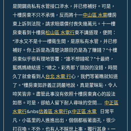
是開闢商私有水管接口滲水，并已修補好。可是，
十樓房東不只不承情，反而將十一
中山區 水電
樓房
東上訴到法院，請求賠還償付喪失幾萬元。十一樓
房東看到十樓房
松山區 水電行
東不講道理，便問：
“滲水又不是十一樓衛生間，是原私有水管，并已修
補好。你上訴是為清楚決題目仍是為了賺錢？”十樓
房東似乎很有理地答覆：“誰不想錢呢？”十最終，
藍媽媽總結道：“總之，彩秀那丫頭說的沒錯，時間
久了就會看到人
台北 水電 行
心，我們等著瞧就知道
了。”樓房東如許義正詞嚴地說，真是蒙昧恥，令人
啼笑皆非。盡管此事沒有依照十樓房東貪心的設法
如愿。可是，卻給人留下耐人尋味的空間……
中正區
水電行
&nbs
信義區 水電行
p;
中正區 水電
日常平
凡，小區里的人進進出出，個個都板著面孔，很少
打召喚。不外，也有人不睬世上事，獨行其身。一