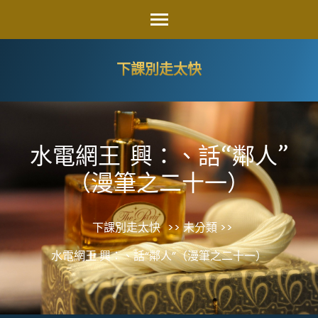
Skip
to
content
下課別走太快
(Press
Enter)
水電網王 興：、話“鄰人”
（漫筆之二十一）
下課別走太快
>> 未分類 >>
水電網王 興：、話“鄰人”（漫筆之二十一）