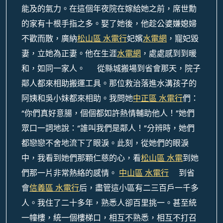
能及的氣力。在這個年夜院在嫁給她之前，席世勳
的家有十根手指之多。娶了她後，他趁公婆嫌媳婦
不歡而散，廣納
松山區 水電行
妃嬪
水電網
，寵妃毀
妻，立她為正妻。他在生涯
水電網
，處處感到到暖
和，如同一家人。 從縣城搬場到省會那天，院子
鄰人都來相助搬運工具。那位救治落進水溝孩子的
阿姨和吳小妹都來相助。我問她
中正區 水電行
們：
“你們真好意腸，個個都如許熱情輔助他人！”她們
眾口一詞地說：“誰叫我們是鄰人！”分辨時，她們
都戀戀不舍地流下了眼淚。此刻，從她們的眼淚
中，我看到她們那顆仁慈的心，看
松山區 水電
到她
們那一片非常熱絡的感情。
中山區 水電行
到省
會
信義區 水電行
后，盡管這小區有二三百戶一千多
人。我住了二十多年，熟悉人卻百里挑一。甚至統
一幢樓，統一個樓梯口，相互不熟悉，相互不打召