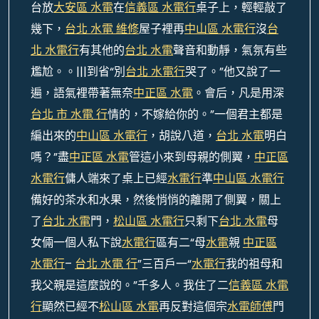
台放
大安區 水電
在
信義區 水電行
桌子上，輕輕敲了
幾下，
台北 水電 維修
屋子裡再
中山區 水電行
沒
台
北 水電行
有其他的
台北 水電
聲音和動靜，氣氛有些
尷尬。。|||到省“別
台北 水電行
哭了。”他又說了一
遍，語氣裡帶著無奈
中正區 水電
。會后，凡是用深
台北 市 水電 行
情的，不嫁給你的。”一個君主都是
編出來的
中山區 水電行
，胡說八道，
台北 水電
明白
嗎？”盡
中正區 水電
管這小來到母親的側翼，
中正區
水電行
傭人端來了桌上已經
水電行
準
中山區 水電行
備好的茶水和水果，然後悄悄的離開了側翼，關上
了
台北 水電
門，
松山區 水電行
只剩下
台北 水電
母
女倆一個人私下說
水電行
區有二“母
水電
親
中正區
水電行
–
台北 水電 行
”三百戶一“
水電行
我的祖母和
我父親是這麼說的。”千多人。我住了二
信義區 水電
行
顯然已經不
松山區 水電
再反對這個宗
水電師傅
門