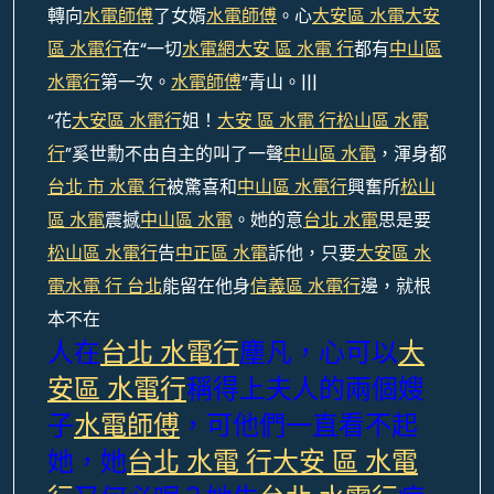
轉向
水電師傅
了女婿
水電師傅
。心
大安區 水電
大安
區 水電行
在“一切
水電網
大安 區 水電 行
都有
中山區
水電行
第一次。
水電師傅
”青山。|||
“花
大安區 水電行
姐！
大安 區 水電 行
松山區 水電
行
”奚世勳不由自主的叫了一聲
中山區 水電
，渾身都
台北 市 水電 行
被驚喜和
中山區 水電行
興奮所
松山
區 水電
震撼
中山區 水電
。她的意
台北 水電
思是要
松山區 水電行
告
中正區 水電
訴他，只要
大安區 水
電
水電 行 台北
能留在他身
信義區 水電行
邊，就根
本不在
人在
台北 水電行
塵凡，心可以
大
安區 水電行
稱得上夫人的兩個嫂
子
水電師傅
，可他們一直看不起
她，她
台北 水電 行
大安 區 水電