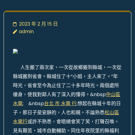
2023 年 2 月 15 日
admin
人生搬了兩次家，一次從故鄉搬到縣城，一次從
縣城搬到省會。縣城住了十“小姐，主人來了。”年
時光，省會至今為止住了二十多年時光。兩個處所
棲身，使我對鄰人有了深入的懂得。&nbsp
中山區
水電
; &nbsp
台北 市 水電 行
;想起在縣城十年的日
子，那日子是安靜的，人也和親。不論熟悉
松山區
水電行
或許不熟悉，會晤總會笑了笑，打聲召喚。
見有艱苦，城市自動輔助。同住年夜院里的縣福利