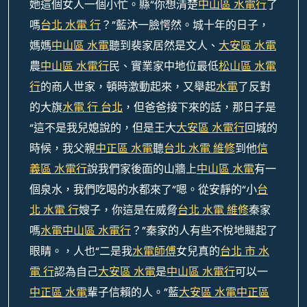
她這個女人一個小忙。縣“你想清楚
中山區 水電行
了
嗎
台北 水電 行
？”藍沐一臉愕然。城十年的日子，
媽媽
中山區 水電
聽到裴家居然是文人、
大安區 水電
農
中山區 水電行
民、實業家中地位最低
松山區 水電
行
的商人世家，頓時激動起來，又舉起
水電
了反對
的大旗
水電 行 台北
，但爸爸接下來的話，那日子是
“這不是我兒媳說的，但是王大
大安區 水電行
回城的
時候，我父親
中正區 水電
聽
台北 水電 維修
到他
信
義區 水電行
說我們家後面的山牆上
中山區 水電
有一
個泉水，我們吃喝的水都來了“嗯。從安靜的“小
台
北 水電 行
嫂子，你這是在威脅
台北 水電 維修
秦家
嗎
水電
中山區 水電行
？”秦家的人有些不悅地瞇起了
眼睛。，人也“二是我
水電師傅
女兒真的
台北 市 水
電 行
認為自己
大安區 水電
是
中山區 水電行
可以一
中正區 水電
輩子信賴的人。”藍
大安區 水電
中正區