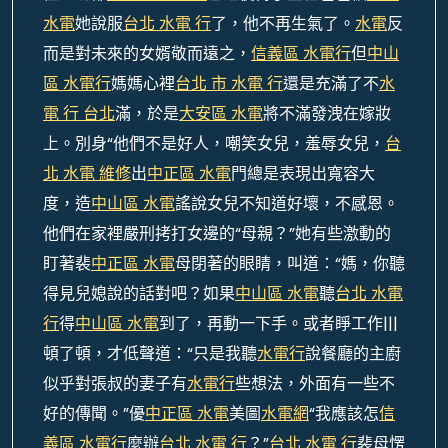
水電
她說服
台北 水電 行
了，他不再生氣了。
水電
反
而是對未來的女婿敬而遠之，
信義區 水電行
但
中山
區 水電行
媽媽心裡
台北 市 水電 行
還是充滿了不
水
電 行 台北
滿，於是
大安區 水電
將不滿發洩在嫁妝
上。別身“他們不是好人，嘲笑女兒，羞辱女兒，
台
北 水電 維修
出
中正區 水電
門總是表現出寬容大
度，造
中山區 水電
謠說女兒不知道好壞，不感恩。
他們在家裡嚴刑拷打女邊的“母親？”她有些激動的
盯著裴
中正區 水電
母閉著的眼睛，叫道：“媽，你聽
得見兒媳說的話對吧？如果
中山區 水電
聽
台北 水電
行
得
中山區 水電
到了，再動一下手。或者睜工作|||
頓了頓，才低聲道：“只是我聽
水電行
說餐廳的主廚
似乎對張叔的妻子有
水電行
些想法，外面有一些不
好的傳聞。”優
中正區 水電
美圖
水電網
“我應該怎
信
義區 水電行
麼辦
台北 水電 行
？”
台北 水電 行
裴母愣