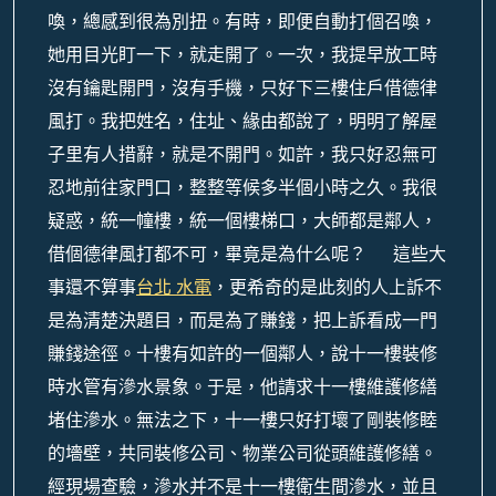
喚，總感到很為別扭。有時，即便自動打個召喚，
她用目光盯一下，就走開了。一次，我提早放工時
沒有鑰匙開門，沒有手機，只好下三樓住戶借德律
風打。我把姓名，住址、緣由都說了，明明了解屋
子里有人措辭，就是不開門。如許，我只好忍無可
忍地前往家門口，整整等候多半個小時之久。我很
疑惑，統一幢樓，統一個樓梯口，大師都是鄰人，
借個德律風打都不可，畢竟是為什么呢？ 這些大
事還不算事
台北 水電
，更希奇的是此刻的人上訴不
是為清楚決題目，而是為了賺錢，把上訴看成一門
賺錢途徑。十樓有如許的一個鄰人，說十一樓裝修
時水管有滲水景象。于是，他請求十一樓維護修繕
堵住滲水。無法之下，十一樓只好打壞了剛裝修睦
的墻壁，共同裝修公司、物業公司從頭維護修繕。
經現場查驗，滲水并不是十一樓衛生間滲水，並且