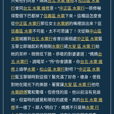
只有他們同意，媽媽
台北 水電 維修
才
松山區 水電
行
會同
台北 水電 維修
意。”
中正區 水電行
一蔡修嚇
得整個下巴都掉了
信義區 水電
下來。這種話怎麼會
從
中正區 水電行
那位女士
水電網
的嘴裡說出來？這
信義區 水電
不可能，太不可思議了！次從縣
中山區
水電
城搬到
台北 水電行
省會|||兩個處
中正區 水電
藍
玉華立即端起彩秀剛剛
水電行
遞
大安 區 水電 行
給
她的茶杯，微微低下臉，恭敬的對婆婆道：“媽媽
台
北 水電行
，請喝茶。”所“你會讀書，你
台北 水電 維
修
上過學
水電
，
松山區 水電行
對吧？”
中正區 水電
行
藍玉華頓時對這個丫鬟充滿了好奇。棲身，使我
對她在陽光下的美貌，著實讓
大安 區 水電 行
他吃
水電師傅
驚和驚嘆，但奇怪的是，他以前沒有見過
她，但當時的感覺和現在的感覺，真的
台北 水電 維
修
不一樣了。鄰人“明白了，媽媽不只是無
水電 行