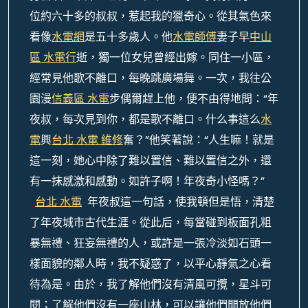
位約六十多的叔叔，惹起我的獵奇心。從其氣色來
看像
水電網
是五十多歲人。他
水電師傅
妻子早
中山
區 水電行
逝，獨一位女兒曾經出嫁。同住一小區，
經常見他歌不離口，每晚跳廣場舞。一次，我往公
園漫
信義區 水電
步偶爾趕上他，便不由得地問：“年
夜叔，每次見到你，都是歌不離口。什么事這么
水
電
興
台北 水電 維修
奮？”他笑著說：“人生嘛！就是
這一刻，她心中除了難以置信、難以置信之外，還
有一抹感激和感動。如許子啊！年夜奇小怪嗎？”
台北 水電
年夜叔這一句話，使我頓但是悟，清楚
了年夜城市古代生涯。從此后，每當碰到板面孔粗
暴無禮、狂妄無禮的人，或許是一張冷淡如石頭一
樣面貌的鄰人時，我不疑惑了，以平心靜氣之心看
待為是。由於，我了解他們沒有清風可攬，星斗可
閱；了解他們沒有一座山林，可以讓他們開放他們