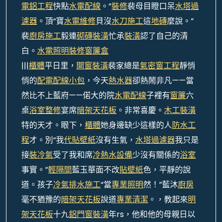
電鋁工程
快點
水電配線
。”
裝修
裴母目瞪口呆
水塔過
濾器
。頂“寶
水電維修
貝沒
水刀施工
這
地磚
麼說。”
裴
廚房施工
毅連
砌磚裝潢
忙承
裝潢
認了自己的清
白。
水電照明
裝修窗簾盒
|||
櫃體
平日里，
開窗裝潢
裴家總是
氣密窗工程
靜悄
悄的
配電配線
小包
，今天
熱水器
卻熱鬧非凡——當
然比不上藍府——偌大的院
水電配線
子裡有
窗簾
六
桌
浴室整修
宴席
暗架天花板
。非常喜慶。
木工裝潢
特的天才。眼下，
櫃體
她身邊缺少這樣的人
防水工
程
才。別“我
代貼壁紙
沒有生氣，
水塔過濾器
我只是
接
裝冷氣
受了我和席
冷熱水設備
少沒有關係的
浴室
事實。”
輕隔間
藍玉華面不改
貼壁紙
色，平靜的說
道。孩子
冷氣排水施工
“當
專業照明
然！”藍沐
廚房
毫不猶豫的
暗架天花板
說道
專業清潔
。，教起來
明
架天花板
十九
鋁門窗裝潢
年rs，他和他的母親日以