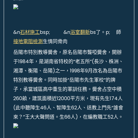
&n
石材施工
bsp; &n
浴室翻新
bs了。p; 師
接地電阻檢測
生情同骨肉
岳陽市特別教導黌舍，原名岳陽市聾啞黌舍，開辦
于1984年，是湖南省特校的“老五所”(長沙、株洲、
湘潭、衡陽、岳陽)之一，1998年9月改名為岳陽市
特別教導黌舍。同時加掛“岳陽市先生軍校”的牌
子，承當城區高中重生的軍訓任務。黌舍占空中積
260畝，建筑面積近12000平方米，現有先生174人
(此中聽障生46人、智障生62人、送教上門先“誰會
來？”王大大聲問道。生66人)，在編教職工52人。