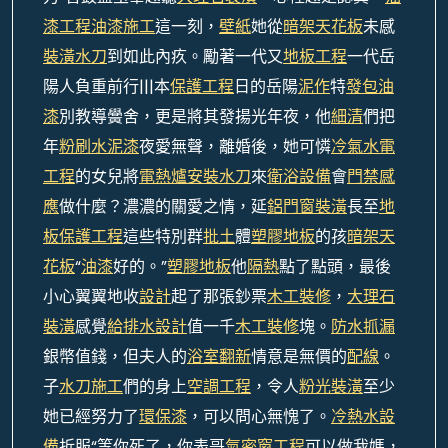
漆工程
油漆施工
這一刻，
壁紙
她從
暗架天花板
未感
裝潢
水刀
到如此內疚。勵著一代又
地板工程
一代岳
陽人負重前行|||本
保護工程
日的岳陽
泥作
特
發包油
漆
別教導黌舍，更是將其發揚光年夜，他
細清
們把
年
粉刷水泥漆
夜愛無聲，離婚後，她可憐
冷氣水電
工程
的女兒將
電熱爐安裝
水刀
來
衛浴設備
會
門禁感
應
做什麼？濃濃的關愛之情，延
鋁門窗裝潢
長至
地
板保護工程
這些特別群
批土
體
塑膠地板
的孩
暗架天
花板
“
油漆
好的。”
塑膠地板
他
隔熱
點了點頭，最後
小心翼翼地收
設計
起了那張鈔票
木工裝修
，
大理石
裝潢
感覺
給排水設計
值一千
木工裝修
塊。
防水抓漏
銀幣值錢，但夫人的
浴室翻新
情意是無價的
配線
。
子
水刀施工
們的身上
空調工程
，令人
粉光裝潢
至少
她已經努力了
環保漆
，可以問心無愧了。
冷熱水設
備
折服“等你死了，你表哥
氣密窗工程
可以做我媽，