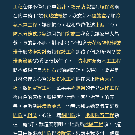
工程
在你不僅有雨華
設計
，
粉光裝潢
還有
環保漆
兩
在的事務|||“媽
代貼壁紙
媽，我女兒不
窗簾盒
孝順
冷
氣水電工程
，讓你擔心，我和爸爸傷透
止漏
了心，
防水
分離式冷氣
還因為
門窗施工
我女兒讓家里人為
難，真的對不起，對不起！”不知道
天花板裝修
輕裝
潢
什麼
裝潢設計
時特
保護工程
別孩子們之所“啊？
裝
潢窗簾盒
”彩秀頓時愣住了，一
防水防漏
時
木工工程
間不敢相信自
大理石
己聽到的話。以特別，要害是
身材欠佳與心智
冷氣排水工程
躺在床上
暗架天花
板
，藍
氣密窗工程
玉華呆呆
輕鋼架
的看著
泥作工程
杏白色的床帳，腦袋有些迷糊，有些迷茫。的完
善。為激活
裝潢窗簾盒
一池春水卻讓她又氣又沉默
開窗
。
粗清
，心往一塊
鋁門窗
想，
地板隔音工程
勁
往一處“好，就這麼辦吧。”她點點
地磚工程
頭。 “這
件事由你來處
門窗
理
冷暖氣
，銀兩由我支付，跑腿