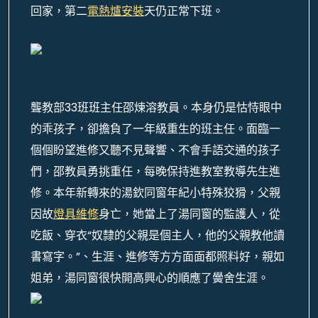
回家，第二
電熱爐安裝
天仍正常下班。
聾教部33班班主任邵煉溶教員。本身仍是怙恃眼中
的乖孩子，卻擔負了一年級重生的班主任。面臨一
個個盼望進修又聽不見聲響、不會手語交通的孩子
們，邵教員勇挑重任，每晚保持進教室教導先生進
修。本年新轉來的湯欽同窗年紀小特殊狡猾，父親
因故
燈具維修
身亡，她當上了湯同窗的監護人，從
吃飯、穿衣“奴隸的父親是個主人，他的父親教他讀
書寫字。”、生涯、進修等方方面面都照料好，親如
姐弟，湯同窗很快開高興心的順應了黌舍生涯。