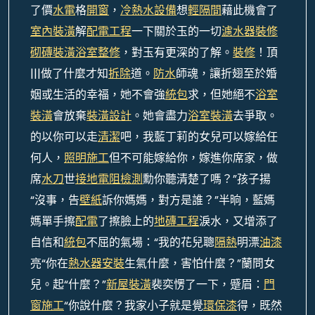
了價
水電
格
開窗
，
冷熱水設備
想
輕隔間
藉此機會了
室內裝潢
解
配電工程
一下關於玉的一切
濾水器裝修
砌磚裝潢
浴室整修
，對玉有更深的了解。
裝修
！頂
|||做了什麼才知
拆除
道。
防水
師魂，讓折翅至於婚
姻或生活的幸福，她不會強
統包
求，但她絕不
浴室
裝潢
會放棄
裝潢設計
。她會盡力
浴室裝潢
去爭取。
的以你可以走
清潔
吧，我藍丁莉的女兒可以嫁給任
何人，
照明施工
但不可能嫁給你，嫁進你席家，做
席
水刀
世
接地電阻檢測
勳你聽清楚了嗎？”孩子揚
“沒事，告
壁紙
訴你媽媽，對方是誰？”半晌，藍媽
媽單手擦
配電
了擦臉上的
地磚工程
淚水，又增添了
自信和
統包
不屈的氣場：“我的花兒聰
隔熱
明漂
油漆
亮“你在
熱水器安裝
生氣什麼，害怕什麼？”蘭問女
兒。起“什麼？”
新屋裝潢
裴奕愣了一下，蹙眉：
門
窗施工
“你說什麼？我家小子就是覺
環保漆
得，既然