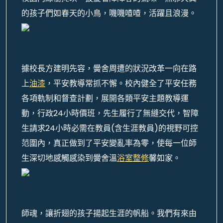
的孩子們如春天的小鳥，嘰嘰喳喳，活躍且浪漫。
據校長方建明先容，黌舍周遭的狀況改革一向在路
上
油漆
，平安教導常抓不懈。校內健全了平安任務
各項軌制和督查計劃，展開各類平安主題教導運
動，行政24小時價班，先生履行了無縫交代，智障
生請求24小時必需在教員(含生涯教員)的視野可控
范圍內，真正做到了平安變亂率為零，使每一位師
生深切地感觸感染到黌舍溫
浴室整修
馨如家。
師魂，讓折翅的孩子揚起生涯的帆船。我們有來由