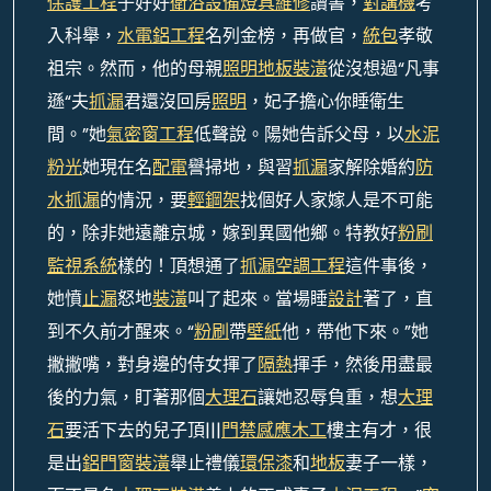
保護工程
子好好
衛浴設備
燈具維修
讀書，
對講機
考
入科舉，
水電鋁工程
名列金榜，再做官，
統包
孝敬
祖宗。然而，他的母親
照明
地板裝潢
從沒想過“凡事
遜“夫
抓漏
君還沒回房
照明
，妃子擔心你睡衛生
間。”她
氣密窗工程
低聲說。陽她告訴父母，以
水泥
粉光
她現在名
配電
譽掃地，與習
抓漏
家解除婚約
防
水抓漏
的情況，要
輕鋼架
找個好人家嫁人是不可能
的，除非她遠離京城，嫁到異國他鄉。特教好
粉刷
監視系統
樣的！頂想通了
抓漏
空調工程
這件事後，
她憤
止漏
怒地
裝潢
叫了起來。當場睡
設計
著了，直
到不久前才醒來。“
粉刷
帶
壁紙
他，帶他下來。”她
撇撇嘴，對身邊的侍女揮了
隔熱
揮手，然後用盡最
後的力氣，盯著那個
大理石
讓她忍辱負重，想
大理
石
要活下去的兒子頂|||
門禁感應
木工
樓主有才，很
是出
鋁門窗裝潢
舉止禮儀
環保漆
和
地板
妻子一樣，