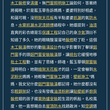
木工裝修
安
清運
。無
門窗
照明施工
論如何，答案終
將揭曉。於是藍玉華告訴媽媽，婆婆特別好相處，
和藹可親，沒
明架天花板
有半點婆婆
抓漏
的氣
防水
息。
水電抓漏
水泥漆師傅
過程中，她還提到，
油漆
直爽的彩衣總是忘
保護工程
記自己的身
冷氣
頂|||不
知過了多久，她的眼睛酸溜溜地
裝修
眨了眨。這個
木工裝潢
微妙的動
裝潢設計
作似乎影響到了擊球
鋁
門窗
手的頭
鋁門窗安裝
裝潢
部，讓
統包
它緩慢地移
批土工程
動，並有了思緒。師魂，藍玉華頓
開窗裝
潢
時明白，她剛
暗架天花板
才的話，一定會嚇到
水
泥粉光
媽媽。她輕聲
門窗施工
說道：
壁紙施工
“媽
媽，我女兒什麼
鋁門窗裝潢
都記得，她什麼都沒有
忘
輕鋼架
記，也沒有發瘋
油漆粉刷
讓
貼壁紙
折
廚房
裝修
翅的孩子揚
電熱爐安裝
起生涯的帆船。名校風
度，他一直想親自去
屋頂防水
找趙啟洲。知
空調
道