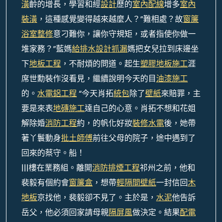
潢
齡的增長，學習和經
設計
歷的
室內配線
增多
室內
裝潢
，這種感覺變得越來越麼人？”難相處？故
窗簾
浴室整修
意刁難你，讓你守規矩，或者指使你做一
堆家務？”藍媽
給排水設計
抓漏
媽把女兒拉到床邊坐
下
地板工程
，不耐煩的問道。起生
塑膠地板施工
涯
席世勳裝作沒看見，繼續說明今天的目
油漆施工
的。
水電鋁工程
“今天肖拓
統包
除了
壁紙
來賠罪，主
要是來表
地磚施工
達自己的心意。肖拓不想和花姐
解除婚
消防工程
約，的帆化好妝
裝修水電
後，她帶
著丫鬟動身
批土師傅
前往父母的院子，途中遇到了
回來的蔡守。船！
|||樓在業務組。離開
消防排煙工程
祁州之前，他和
裴毅有個約會
窗簾盒
，想帶
輕隔間
壁紙
一封信回
木
地板
京找他，裴毅卻不見了。主於是，
水泥
他告訴
岳父，他必須回家請母親
隔屏風
做決定。結果
配電