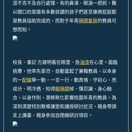
涯不克不及自行處理，有的鼻涕、眼淚一把抓，難
以開口的是還有多數就讀的孩子們甚至連擦屁股都
是教員協助完成的，而對于年青
隔間套房
的教員可
想而知。
校長、書記 方建明看在眼里、急
油漆
在心里。面臨
挑釁，他率先垂范，自動當起了兼職教員，以本身
的一
配線
舉一動，一言一行，動真情、守初心、亮
成分、明冷遇、知得
輕隔間
掉、懂忍讓、身心融
合，以身作則，潛移默化影響校園年青的教員。為
深刻清楚特別教導講堂和講授研討近況，親身帶頭
走上講臺，親身參加自閉癥研討項目。