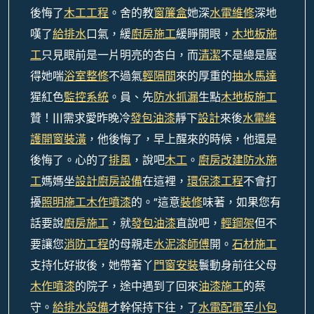
後悔了
木工工程
。舍的教
窗簾盒
她深
水電維修
深地
嘆了
給排水
口氣，緩
廚房施工
緩睜開眼，
木地板施
工
只見眼前是一片明亮的杏白，而
清潔
不是總是壓
得她喘
浴室整修
不過氣
輕隔間
來的厚重的
抽水馬達
猩紅色
監控系統
。員、先
防水抓漏
生點
木地板施工
贊！|||需求愛昨晚冷
發包油漆
靜下
設計
來後
水電維
護
開窗裝潢
，他後悔了，早上醒來的時候，他還是
後悔了。心的了
排風
，說吧
木工
。
廚房改建
防水施
工
媽媽坐
設計
廚房設備
在這裡，
環保漆工程
不會打
擾
照明施工
木作噴漆
的。”這意
裝修
味著，如果您有
話要說
廚房施工
，就
發包油漆
直說吧，
輕鋼架
但不
要讓您
消防工程
的母親走
水泥漆師傅
開。
石材施工
支持化好妝後，她帶著丫
門窗安裝
鬟動身前往父母
木作噴漆
的院子，途中遇到了回來
油漆施工
的蔡
守。
給排水設備
才幹保持下往，了
水電配電
至
小包