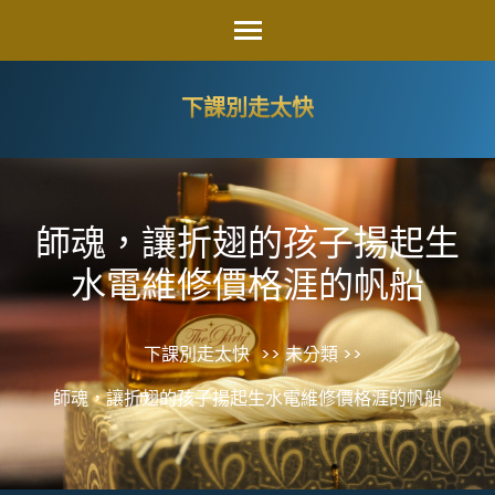
Skip
to
content
下課別走太快
(Press
Enter)
師魂，讓折翅的孩子揚起生
水電維修價格涯的帆船
下課別走太快
>> 未分類 >>
師魂，讓折翅的孩子揚起生水電維修價格涯的帆船