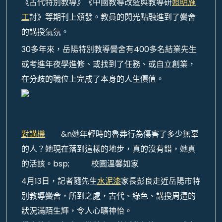
《古代特別教導》《中國教導改造與教導研
照明施
工
討》等期刊上頒發。教員的閃光點融進到了黌舍
的講授氣氛。
30多年來，岳陽特別教導黌舍有400多名結業先生
或考進年夜學進修、或找到了任務、或自立創業，
在分歧的職位上完成了本身的人生價值。
對講機
&n她年輕時的魯莽行為傷害了多少無辜
的人？她現在落到這樣的地步，真的沒有錯，她真
的活該。bsp; 校園溫馨如家
4月13日，記者隨先生
水泥漆
家長彭良走近岳陽市特
別教導黌舍，所到之處，古代、綠色、講授周遭的
狀況滿陌生輝，令人心曠神怡。