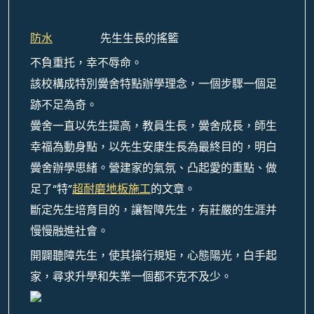
防水
先生生長的搖籃
不負重托，幸不辱命。
該校構成特別黌舍特點辦學理念，一個步驟一個足
跡不足為奇。
黌舍一直以先生提高，教員生長，黌舍成長，師生
幸福為動身點，以先生安康生長為最終目的，明白
黌舍辦學思緒。營建家的氣氛、凸起愛的重點、做
足了“特”
超耐磨地板施工
的文章。
斷定先生培育目的，讓智障先生，有莊嚴的生涯并
慢慢融進社會。
開闢聽障先生，使其操行規矩，心態陽光，白手起
家，尋求升學和失業一個都不克不及少。