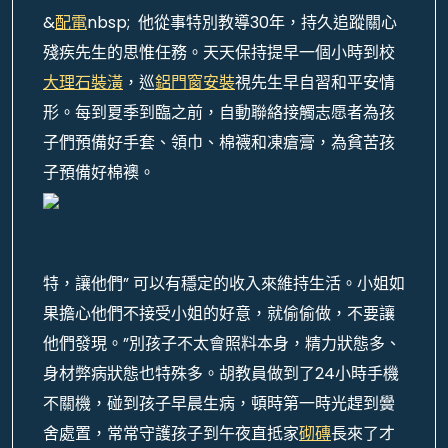
&
配電
nbsp; 他從事特別教導30年，持久追蹤關心
殘疾先生的思惟任務。天天保持提早一個小時到校
大理石裝潢
，巡
鋁門窗安裝
視先生早自習和平安情
形。每到夏季到臨之前，自動聯絡接觸志愿者為孩
子們預備好手套、領巾、棉襪和凍瘡膏，為貧苦孩
子預備好棉襖。
特，讓他們” 可以有穩定的收入來維持生活。小姐如
果擔心他們不接受小姐的好意，就偷偷做，不要讓
他們發現。”別孩子不太會照料本身，精力狀態多、
身材弊病狀態也特殊多。胡教員做到了24小時手機
不關機，碰到孩子早晨生病，頓時第一時光趕到黌
舍處置，常常守護孩子到午夜直抵家
砌磚
長來了才