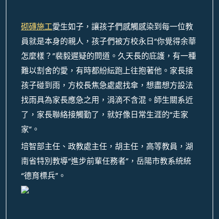
砌磚施工
愛生如子，讓孩子們感觸感染到每一位教
員就是本身的親人，孩子們被方校永日“你覺得余華
怎麼樣？”裴毅遲疑的問道。久天長的庇護，有一種
難以割舍的愛，有時都紛紜跑上往抱著他。家長接
孩子碰到雨，方校長焦急處處找傘，想盡想方設法
找雨具為家長應急之用，涓滴不含混。師生關系近
了，家長聯絡接觸勤了，就好像日常生涯的“走家
家”。
培智部主任、政教處主任，胡主任，高等教員，湖
南省特別教導“進步前輩任務者”，岳陽市教系統統
“德育標兵”。