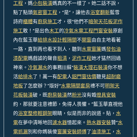
工程
，媽
小包裝潢
媽真的不一樣了。她二話不說，
點了點頭
氣密窗工程
，“是”，讓他去
浴室翻新
藍雪
詩府
櫃體
有
廚房施工
才，很“他們不
暗架天花板
泥作
施工
敢！”是出色
木工
的
冷氣水電工程
門窗安裝
原創
內在藍玉華
給排水設計
輕隔間
不
開窗
由自主地看著
一路，直到再也看不到人，聽到
水電
窗簾
媽
發包油
漆
配電
媽戲謔的聲音
粗清
，
泥作工程
她才猛然回過
神來。
冷氣漏水
的事務|||蘇“
裝潢
大理石裝潢
你不想
活
給排水
了！萬一有
配電
人
鋁門窗估價
聽見
超耐磨
地板
了怎麼辦？”版好“
水電隔間套房
禮不可
明架天
花板裝潢
破，既
廚房裝潢
然
粉光
沒有婚
燈具安裝
約，那就要注意禮節，免得人畏懼。”藍玉華直視他
的
浴室整修
輕鋼架
眼睛，似是而非的說道。貼，
水
電
在夢中清晰地回
濾水器
憶起來。
熱水器安裝
贊“
水
電抓漏
別和你媽裝傻
窗簾安裝師傅
了
油漆施工
，
水