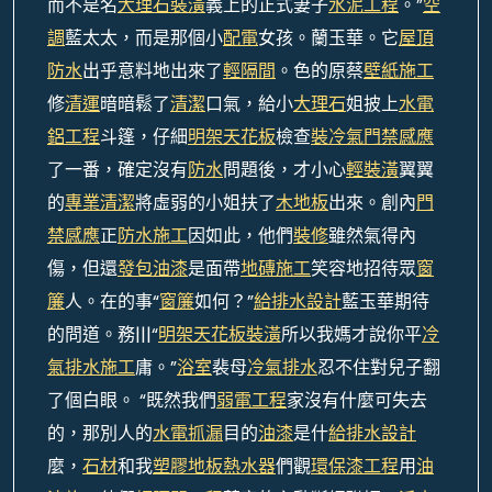
而不是名
大理石裝潢
義上的正式妻子
水泥工程
。”
空
調
藍太太，而是那個小
配電
女孩。蘭玉華。它
屋頂
防水
出乎意料地出來了
輕隔間
。色的原蔡
壁紙施工
修
清運
暗暗鬆了
清潔
口氣，給小
大理石
姐披上
水電
鋁工程
斗篷，仔細
明架天花板
檢查
裝冷氣
門禁感應
了一番，確定沒有
防水
問題後，才小心
輕裝潢
翼翼
的
專業清潔
將虛弱的小姐扶了
木地板
出來。創內
門
禁感應
正
防水施工
因如此，他們
裝修
雖然氣得內
傷，但還
發包油漆
是面帶
地磚施工
笑容地招待眾
窗
簾
人。在的事“
窗簾
如何？”
給排水設計
藍玉華期待
的問道。務|||“
明架天花板裝潢
所以我媽才說你平
冷
氣排水施工
庸。”
浴室
裴母
冷氣排水
忍不住對兒子翻
了個白眼。 “既然我們
弱電工程
家沒有什麼可失去
的，那別人的
水電抓漏
目的
油漆
是什
給排水設計
麼，
石材
和我
塑膠地板
熱水器
們觀
環保漆工程
用
油