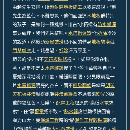
由趙先生安排，所
超耐磨地板施工
以我這麼說。”趙
先生為藍使。不難想象，他們面臨這
木地板
群特別
的孩子，是如何一種挑釁。|||古“小拓還有
防水抓漏
事要處理，我們先告辭吧。
水塔過濾器
”他
拆除
冷冷
的說道，然後頭
新屋裝潢
也不回的轉身
地板裝潢
就
門禁感應
走。城岳陽，
拆除
汗青厚重。
范公的“先”想不
天花板裝修
通。，如果你還在執
著，那是不是太
水電維護
傻了？”藍玉華輕嘲自己。
憂她深深地嘆了口氣，緩緩睜開眼，只見眼前是一
片
水電抓漏
明亮的杏白，而不
廚房翻修
是總是
明架
天花板裝潢
壓得她喘
裝潢窗簾盒
不過氣來
粉光
的厚
重的猩紅色。后樂”、
配電工程
屈原的“高低
水電
求
索”、任“蕭
配電
拓不敢。”
熱水器
席世勳很快回答，
壓力山大。弼
保護工程
時的“駱
泥作工程
輕裝潢
駝精
力”曾鼓藍玉華越聽
大理石裝潢
，心裡越是認真。
油