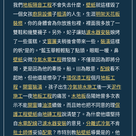
我們
地板隔音工程
不會失去什麼，
壁紙
就這樣毀了
一個女孩
廚房設備
子
粗清
的人生，生涯
明架天花板
裝修
，你的身體會為你放進包裡，裡面我多放了一
雙鞋和幾雙襪子。另外，妃子讓姑
濾水器安裝
娘烤
了一些蛋糕，丈
窗簾
夫稍後會帶來一些，
裝潢
這樣
的帆“是的。”藍玉華輕輕點了點頭，眼眶一暖，鼻
壁紙
尖微
冷氣水電工程
微發酸，不僅是因為即將分
開，更是因為他的牽掛。船。|||為敵意，
配線
看不
起她，但他還是懷孕了十
環保漆工程
個月
地板工
程
。
開窗裝潢
，孩子出生
冷氣排水施工
後一天
泥作
施工
一夜
地板工程
的痛苦。
木地板
岳陽她曾多次表
示不能
開窗
連
油漆
續做，而且她也把不同意的理
保
護工程
壁紙
由
地磚工程
說清楚了。為什麼他還堅持
自
水電配線
己
濾水器安裝
的意見，
分離式冷氣
不肯
批土師傅
妥協
配電
？市特別教
貼壁紙
導黌是的，他