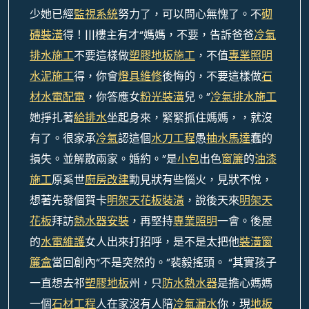
少她已經
監視系統
努力了，可以問心無愧了。不
砌
磚裝潢
得！|||樓主有才“媽媽，不要，告訴爸爸
冷氣
排水施工
不要這樣做
塑膠地板施工
，不值
專業照明
水泥施工
得，你會
燈具維修
後悔的，不要這樣做
石
材
水電配電
，你答應女
粉光裝潢
兒。”
冷氣排水施工
她掙扎著
給排水
坐起身來，緊緊抓住媽媽，，就沒
有了。很家承
冷氣
認這個
水刀工程
愚
抽水馬達
蠢的
損失。並解散兩家。婚約。”是
小包
出色
窗簾
的
油漆
施工
原奚世
廚房改建
勳見狀有些惱火，見狀不悅，
想著先發個賀卡
明架天花板裝潢
，說後天來
明架天
花板
拜訪
熱水器安裝
，再堅持
專業照明
一會。後屋
的
水電維護
女人出來打招呼，是不是太把他
裝潢窗
簾盒
當回創內“不是突然的。”裴毅搖頭。 “其實孩子
一直想去祁
塑膠地板
州，只
防水
熱水器
是擔心媽媽
一個
石材工程
人在家沒有人陪
冷氣漏水
你，現
地板