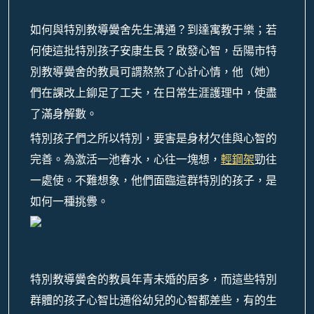
如何與特別教導黌舍先生溝通？到達寓教于樂；若
何使這批特別孩子安康生長？啟發心智，岳陽市特
別教導黌舍的教員可謂熬煞了心計心情，他（她）
們在課改上鉚足了工夫，在日常生涯護理中，使盡
了滿身解數。
特別孩子們之所以特別，要害是身材欠佳與心智的
完善。為激活一池春水，心往一塊想，
輕鋼架
勁往
一處使。不難想象，他們面臨這群特別的孩子，是
如何一種挑釁。
特別教導黌舍的教員年青未婚的居多，而這些特別
群體的孩子心智比通俗幼兒的心智都差些，有的生