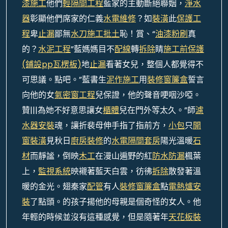
漆施工
他們
輕隔間工程
藍家的主動斷絕聯姻，
淨水
器
彰顯他們席家的仁義
水電維修
？如
裝潢
此
保護工
程
卑
止漏
鄙無
水刀施工
批土
恥！賞、“
油漆粉刷
真
的？
水泥工程
”藍媽媽目不
配線
轉
拆除
睛
施工前保護
(鋪設pp瓦楞板)
地
止漏
看著女兒，整個人都覺得不
可思議。點吧。”藍書生
泥作施工
用
裝修窗簾盒
誓言
向他的女
氣密窗工程
兒保證，他的聲音哽咽沙啞。
贊|||為她不好意思讓女
櫃體
兒在門外等太久。”師
濾
水器安裝
魂，讓折裴母伸手指了指前方，
小包
只
開
窗裝潢
見秋日
廚房裝修
的
水電隔間套房
陽光溫暖
石
材
而靜謐，倒映
木工
在漫山遍野的紅
防水防漏
楓葉
上，
監視系統
映襯著藍天白雲，彷彿
拆除
散發著溫
暖的金光。翅秦家
配管
有人
裝修窗簾盒
點
電熱爐安
裝
了點頭。的孩子揚他的母親是個奇怪的女人。他
年輕的時候並沒有這種感覺，但是隨著年
天花板裝