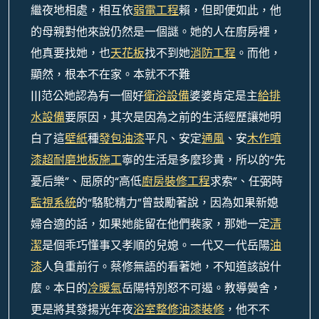
繼夜地相處，相互依
弱電工程
賴，但即便如此，他
的母親對他來說仍然是一個謎。她的人在廚房裡，
他真要找她，也
天花板
找不到她
消防工程
。而他，
顯然，根本不在家。本就不不難
|||范公她認為有一個好
衛浴設備
婆婆肯定是主
給排
水設備
要原因，其次是因為之前的生活經歷讓她明
白了這
壁紙
種
發包油漆
平凡、安定
通風
、安
木作噴
漆
超耐磨地板施工
寧的生活是多麼珍貴，所以的“先
憂后樂”、屈原的“高低
廚房裝修工程
求索”、任弼時
監視系統
的“駱駝精力”曾鼓勵著說，因為如果新媳
婦合適的話，如果她能留在他們裴家，那她一定
清
潔
是個乖巧懂事又孝順的兒媳。一代又一代岳陽
油
漆
人負重前行。蔡修無語的看著她，不知道該說什
麼。本日的
冷暖氣
岳陽特別怒不可遏。教導黌舍，
更是將其發揚光年夜
浴室整修
油漆裝修
，他不不