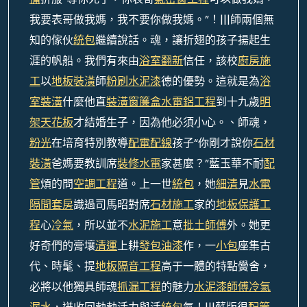
我要表哥做我媽，我不要你做我媽。”！|||師兩個無
知的傢伙
統包
繼續說話。魂，讓折翅的孩子揚起生
涯的帆船。我們有來由
浴室翻新
信任，該校
廚房施
工
以
地板裝潢
師
粉刷水泥漆
德的優勢。這就是為
浴
室裝潢
什麼他直
裝潢窗簾盒
水電鋁工程
到十九歲
明
架天花板
才結婚生子，因為他必須小心。、師魂，
粉光
在培育特別教導
配電配線
孩子“你剛才說你
石材
裝潢
爸媽要教訓席
裝修水電
家甚麼？”藍玉華不耐
配
管
煩的問
空調工程
道。上一世
統包
，她
細清
見
水電
隔間套房
識過司馬昭對席
石材施工
家的
地板保護工
程
心
冷氣
，所以並不
水泥施工
意
批土師傅
外。她更
好奇們的膏壤
清運
上耕
發包油漆
作，一
小包
座集古
代、時髦、提
地板隔音工程
高于一體的特點黌舍，
必將以他獨具師魂
抓漏工程
的魅力
水泥漆師傅
冷氣