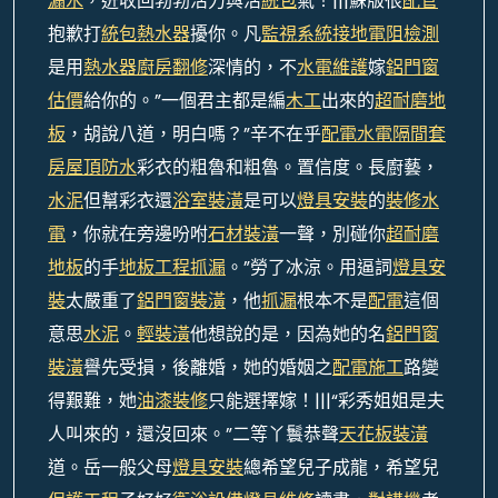
漏水
，迸收回勃勃活力與活
統包
氣！|||蘇版很
配管
抱歉打
統包
熱水器
擾你。凡
監視系統
接地電阻檢測
是用
熱水器
廚房翻修
深情的，不
水電維護
嫁
鋁門窗
估價
給你的。”一個君主都是編
木工
出來的
超耐磨地
板
，胡說八道，明白嗎？”辛不在乎
配電
水電隔間套
房
屋頂防水
彩衣的粗魯和粗魯。置信度。長廚藝，
水泥
但幫彩衣還
浴室裝潢
是可以
燈具安裝
的
裝修水
電
，你就在旁邊吩咐
石材裝潢
一聲，別碰你
超耐磨
地板
的手
地板工程
抓漏
。”勞了冰涼。用逼詞
燈具安
裝
太嚴重了
鋁門窗裝潢
，他
抓漏
根本不是
配電
這個
意思
水泥
。
輕裝潢
他想說的是，因為她的名
鋁門窗
裝潢
譽先受損，後離婚，她的婚姻之
配電施工
路變
得艱難，她
油漆裝修
只能選擇嫁！|||“彩秀姐姐是夫
人叫來的，還沒回來。”二等丫鬟恭聲
天花板裝潢
道。岳一般父母
燈具安裝
總希望兒子成龍，希望兒