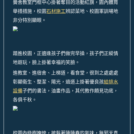
黌舍教室門框中心掛著奪目的活動紅旗，園內體育
舉措措施，校園
石材施工
辨認菜地、校園軍訓場地
非分特別顯眼。
踏進校園，正適逢孩子們做完早操，孩子們正縱情
地遊玩，臉上掛著幸福的笑臉。
進教室、進宿舍、上梯道，看食堂，很到之處處處
彰顯衛生、整潔、陽光，過道上掛著優良孩
給排水
設備
子們的書法，油畫作品，其代教作頗見功底，
各俱千秋。
校園內綠樹掩映，披髮著陣陣春的氣味，無邪天真