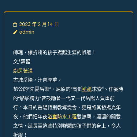
2023 年 2 月 14 日
admin
師魂，讓折翅的孩子揚起生涯的帆船！
文/蘇醒
廚房裝潢
古城岳陽，汗青厚重。
范公的“先憂后樂”、屈原的“高低
壁紙
求索”、任弼時
的“駱駝精力”曾鼓勵著一代又一代岳陽人負重前
行。本日的岳陽特別教導黌舍，更是將其發揚光年
夜，他們把年夜
浴室防水工程
愛無聲，濃濃的關愛
之情，延長至這些特別群體的孩子們的身上，令人
折服！